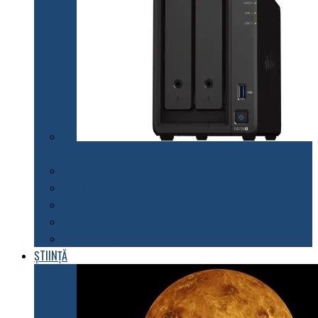
Synology lansează modelul DiskStation DS723+
Telefoane mobile
Tablete
Notebook
Rețelistică
Software
ȘTIINȚĂ