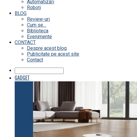
Automatizări
Roboți
BLOG
Review-uri
Cum se…
Biblioteca
Evenimente
CONTACT
Despre acest blog
Publicitate pe acest site
Contact
GADGET