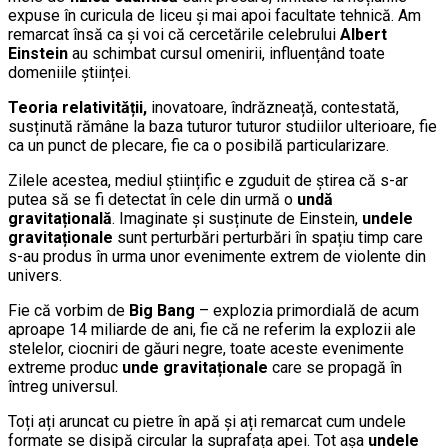
expuse în curicula de liceu și mai apoi facultate tehnică. Am
remarcat însă ca și voi că cercetările celebrului
Albert
Einstein
au schimbat cursul omenirii, influențând toate
domeniile științei.
Teoria relativității,
inovatoare, îndrăzneață, contestată,
susținută rămâne la baza tuturor tuturor studiilor ulterioare, fie
ca un punct de plecare, fie ca o posibilă particularizare.
Zilele acestea, mediul științific e zguduit de știrea că s-ar
putea să se fi detectat în cele din urmă o
undă
gravitațională
. Imaginate și susținute de Einstein,
undele
gravitaționale
sunt perturbări perturbări în spațiu timp care
s-au produs în urma unor evenimente extrem de violente din
univers.
Fie că vorbim de
Big Bang
– explozia primordială de acum
aproape 14 miliarde de ani, fie că ne referim la explozii ale
stelelor, ciocniri de găuri negre, toate aceste evenimente
extreme produc
unde gravitaționale
care se propagă în
întreg universul.
Toți ați aruncat cu pietre în apă și ați remarcat cum undele
formate se disipă circular la suprafața apei. Tot așa
undele