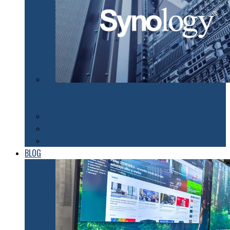
Synology susţine efortul companiilor de a organiza
lucrul de acasă pentru angajaţii lor
Tehnologii
Automatizări
Roboți
BLOG