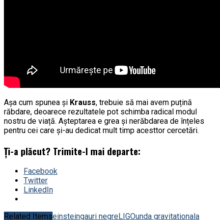
Așa cum spunea și
Krauss
, trebuie să mai avem puțină
răbdare, deoarece rezultatele pot schimba radical modul
nostru de viață. Așteptarea e grea și nerăbdarea de înțeles
pentru cei care și-au dedicat mult timp acesttor cercetări.
Ți-a plăcut? Trimite-l mai departe:
Facebook
Twitter
LinkedIn
Related Items
einstein
gauri negre
LIGO
unda gravitationala