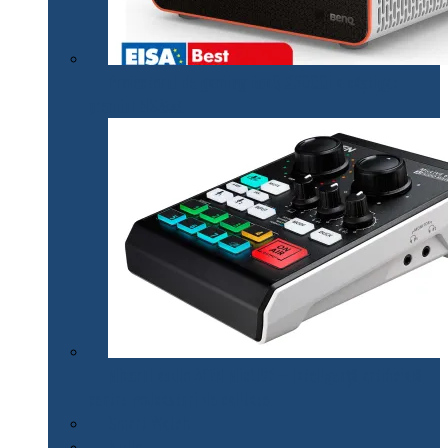
Proiectorul de gaming BenQ X3000i a câștigat
premiul EISA￼
Mixerul audio ATEN MicLIVE – inteligență artificială
pentru podcasturi de calitate
Smart Watch
Audio