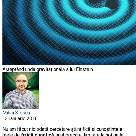
Așteptând unda gravitațională a lui Einstein
Mihai Stescu
13 ianuarie 2016
Nu am făcut niciodată cercetare științifică și cunoștințele
mele de
fizică cuantică
sunt precare, limitate la noțiunile