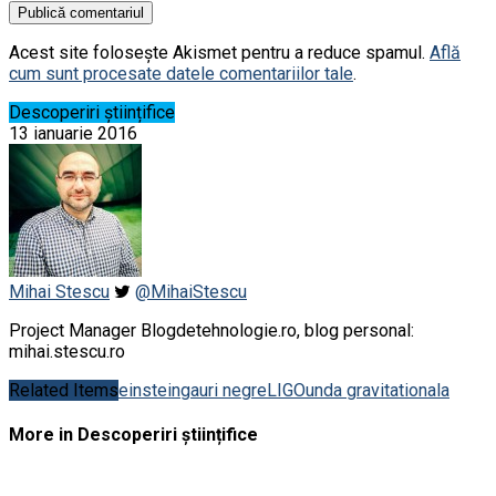
Acest site folosește Akismet pentru a reduce spamul.
Află
cum sunt procesate datele comentariilor tale
.
Descoperiri științifice
13 ianuarie 2016
Mihai Stescu
@MihaiStescu
Project Manager Blogdetehnologie.ro, blog personal:
mihai.stescu.ro
Related Items
einstein
gauri negre
LIGO
unda gravitationala
More in Descoperiri științifice