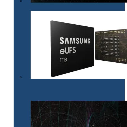
La revedere, Spitzer!
Samsung lansează primul chipset V-NAND de 1 TB
care va fi utilizat în noile generații de dispozitive de
stocare