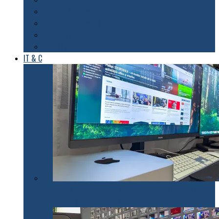
Foto & Video
Casa inteligentă
Entertainment
Sănătate & Sport
IT & C
Philips 27E1N1900AE: Monitorul USB-C care te scapă
de cabluri și de bătăi de cap