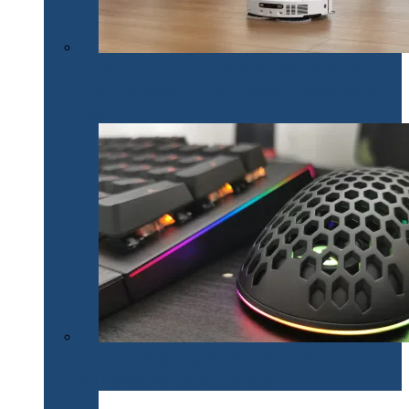
Un nou brand de tehnologie pe piața din România.
Dreame lansează mai multe produse inteligente pentru
casă
Un set de gaming SPC Gear inedit: tastatura Omnis
Kalih GK650K și mouse Lix SPG051