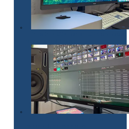
Philips 27E1N1900AE: Monitorul USB-C care te scapă
de cabluri și de bătăi de cap
Philips 32E1N1800LA – un monitor versatil util în
toate activitățile office și creative