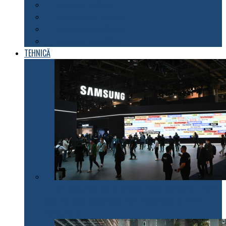
Explorarea spațiului
Fenomene astronomice
Energii neconvenționale
Descoperiri științifice
TEHNICĂ
Samsung Electronics anunță inițiativele pentru 2022
care fac electrocasnicele mai prietenoase cu mediul
înconjurător