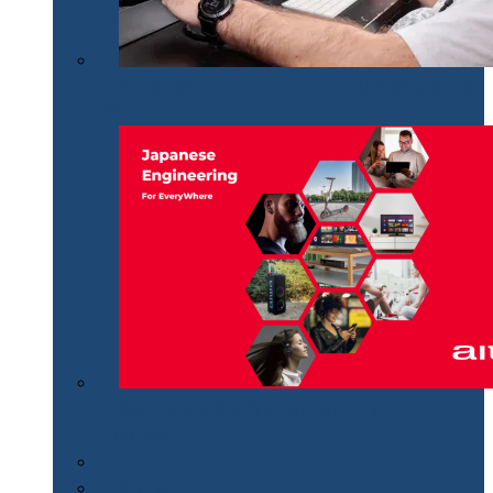
Philips Momentum 5000, monitor UHD polivalent de
32″
Aiwa revine în România distribuit de MGT
Educational
Cum se…
Review-uri