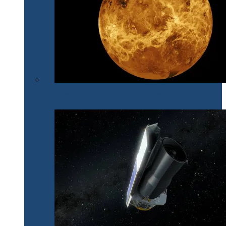
După 30 de ani, NASA își îndreaptă din nou privirile
spre Venus