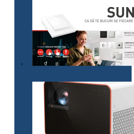
Legrand lansează pe plan local noua gamă SUNO,
adaptată cerințelor actuale ale consumatorilor