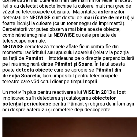
obține astfel mai bune estimări ale mărimii lor reale. În acest
fel s-au detectat obiecte închise la culoare, mult mai greu de
văzut cu telescoapele obișnuite. Majoritatea
asteroizilor
detectați de
NEOWISE
sunt destul de
mari
(
sute de metri
) și
foarte închiși la culoare (ca un toner negru de imprimantă).
Cercetatorii vor putea observa mai bine aceste obiecte,
combinând imaginile lui
NEOWISE
cu cele preluate de
telescoape normale.
NEOWISE
cercetează zonele aflate fie în umbră fie din
momentul rasăritului sau apusului soarelui (relativ la poziția
sa față de
Pamânt
– întotdeauna pe o direcție perpendiculară
pe linia imaginară dintre
Pământ și Soare
. În felul acesta
poate
detecta obiecte
care se apropie se
Pământ
din
direcția Soarelui
, lucru imposibil pentru telescoapele
terestre care văd cerul dioar pe timpul nopții.
Un motiv în plus pentru reactivarea lui
WISE în 2013
a fost
implicarea sa în detectarea și catalogarea
obiectelor
potențial periculoase
pentru Pământ și obțirea de informașii
noi despre asteroizii și cometele deja descoperite.