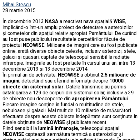
Mihai Stescu
28 martie 2015
În decembrie 2013
NASA
a reactivat nava spațială
WISE
,
implicând-o într-un amplu proiect de detectare a asteroizilor
și cometelor din spațiul relativ apropiat Pamântului. De curând
au fost puse publicului rezultatele cercetărilor făcute de
proiectul
NEOWISE
. Milioane de imagini care au fost publicate
online, arată diverse obiecte celeste, inclusiv asteroizi, stele,
galaxii și quasari, captate de telescopul sensibil la radiație
infraroșie. Imaginile au fost preluate în cursul unui an, între 13
decembrie 2013 și 13 decembrie 2014.
În primul an de activitate,
NEOWISE
a obținut
2.5 milioane de
imagini
, detectând sau oferind informații despre 1
0000
obiecte din sistemul solar
. Datele transmise au permis
catalogarea a 129 de corpuri din sistemul solar, inclusiv a 39
de obiecte nou descoperite din
apropirerea Pământului
.
Fiecare imagine conține în fundal o multitudine de stele,
nebuloase și galaxii. Mai mult de 10 miliarde de măsurători
efectuate despre aceste obiecte îndepărtate sunt conținute în
datele obținute de
NEOWISE
și publicate recent.
Fiind sensibil la
lumină infraroșie
, telescopul spațial
NEOWISE
captează semnătura termică a asteroizilor și