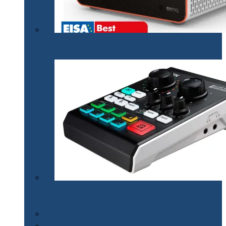
Proiectorul de gaming BenQ X3000i a câștigat
premiul EISA￼
Mixerul audio ATEN MicLIVE – inteligență artificială
pentru podcasturi de calitate
Smart Watch
Audio