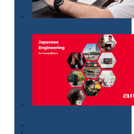
Philips Momentum 5000, monitor UHD polivalent de
32″
Aiwa revine în România distribuit de MGT
Educational
Cum se…
Review-uri