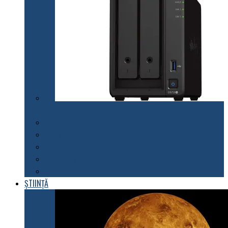
Synology lansează modelul DiskStation DS723+
Telefoane mobile
Tablete
Notebook
Rețelistică
Software
ȘTIINȚĂ