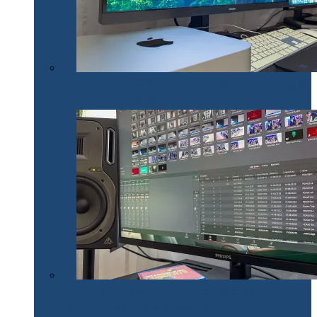
Philips 27E1N1900AE: Monitorul USB-C care te scapă
de cabluri și de bătăi de cap
Philips 32E1N1800LA – un monitor versatil util în
toate activitățile office și creative