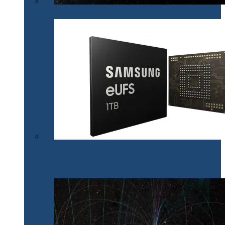
La revedere, Spitzer!
Samsung lansează primul chipset V-NAND de 1 TB
care va fi utilizat în noile generații de dispozitive de
stocare