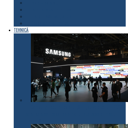
Explorarea spațiului
Fenomene astronomice
Energii neconvenționale
Descoperiri științifice
TEHNICĂ
Samsung Electronics anunță inițiativele pentru 2022
care fac electrocasnicele mai prietenoase cu mediul
înconjurător