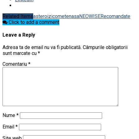
Related Items
asteroizi
comete
nasa
NEOWISE
Recomandate
Click to add a comment
Leave a Reply
Adresa ta de email nu va fi publicată.
Câmpurile obligatorii
sunt marcate cu
*
Comentariu
*
Nume
*
Email
*
Site web