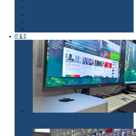
Foto & Video
Casa inteligentă
Entertainment
Sănătate & Sport
IT & C
Philips 27E1N1900AE: Monitorul USB-C care te scapă
de cabluri și de bătăi de cap