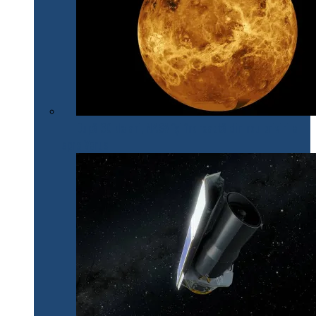
După 30 de ani, NASA își îndreaptă din nou privirile
spre Venus