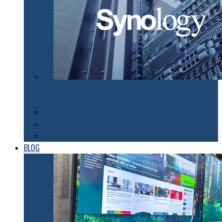
Synology susţine efortul companiilor de a organiza
lucrul de acasă pentru angajaţii lor
Tehnologii
Automatizări
Roboți
BLOG