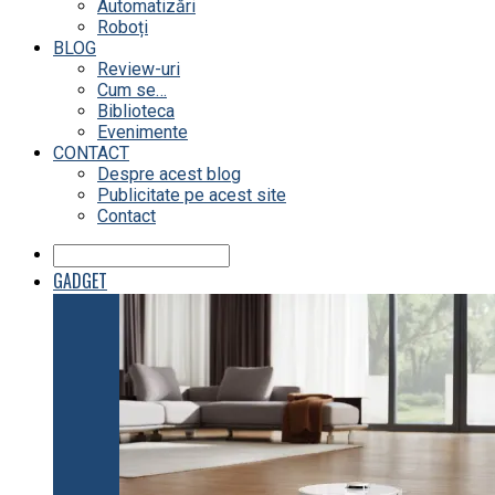
Automatizări
Roboți
BLOG
Review-uri
Cum se…
Biblioteca
Evenimente
CONTACT
Despre acest blog
Publicitate pe acest site
Contact
GADGET