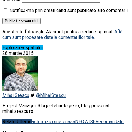
Notifică-mă prin email când sunt publicate alte comentarii.
Acest site folosește Akismet pentru a reduce spamul.
Află
cum sunt procesate datele comentariilor tale
.
Explorarea spațiului
28 martie 2015
Mihai Stescu
@MihaiStescu
Project Manager Blogdetehnologie.ro, blog personal:
mihai.stescu.ro
Related Items
asteroizi
comete
nasa
NEOWISE
Recomandate