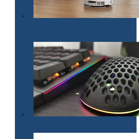
Un nou brand de tehnologie pe piața din România.
Dreame lansează mai multe produse inteligente pentru
casă
Un set de gaming SPC Gear inedit: tastatura Omnis
Kalih GK650K și mouse Lix SPG051