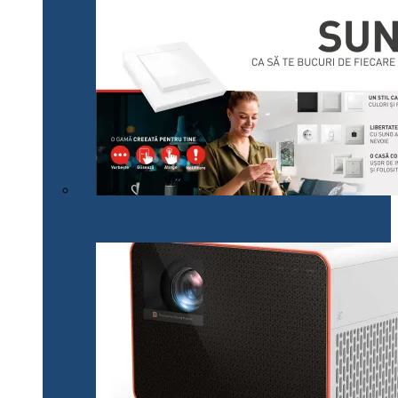
Legrand lansează pe plan local noua gamă SUNO,
adaptată cerințelor actuale ale consumatorilor