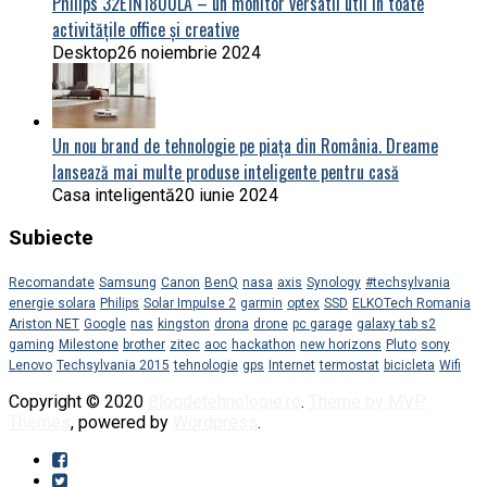
Philips 32E1N1800LA – un monitor versatil util în toate
activitățile office și creative
Desktop
26 noiembrie 2024
Un nou brand de tehnologie pe piața din România. Dreame
lansează mai multe produse inteligente pentru casă
Casa inteligentă
20 iunie 2024
Subiecte
Recomandate
Samsung
Canon
BenQ
nasa
axis
Synology
#techsylvania
energie solara
Philips
Solar Impulse 2
garmin
optex
SSD
ELKOTech Romania
Ariston NET
Google
nas
kingston
drona
drone
pc garage
galaxy tab s2
gaming
Milestone
brother
zitec
aoc
hackathon
new horizons
Pluto
sony
Lenovo
Techsylvania 2015
tehnologie
gps
Internet
termostat
bicicleta
Wifi
Copyright © 2020
Blogdetehnologie.ro
.
Theme by MVP
Themes
, powered by
Wordpress
.