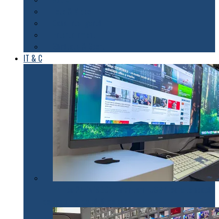
Foto & Video
Casa inteligentă
Entertainment
Sănătate & Sport
IT & C
Philips 27E1N1900AE: Monitorul USB-C care te scapă
de cabluri și de bătăi de cap