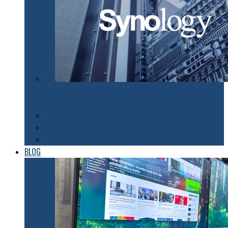
Synology susţine efortul companiilor de a organiza
lucrul de acasă pentru angajaţii lor
Tehnologii
Automatizări
Roboți
BLOG