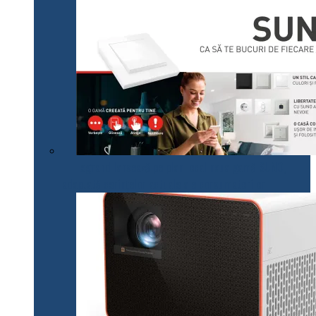
Legrand lansează pe plan local noua gamă SUNO,
adaptată cerințelor actuale ale consumatorilor