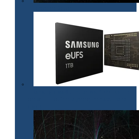
La revedere, Spitzer!
Samsung lansează primul chipset V-NAND de 1 TB
care va fi utilizat în noile generații de dispozitive de
stocare