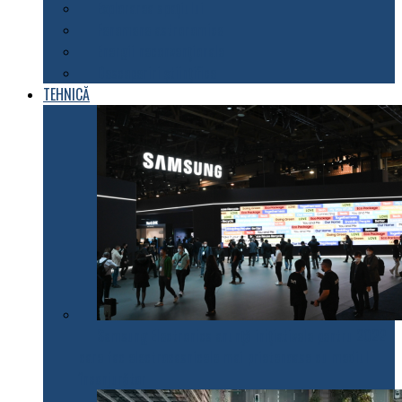
Explorarea spațiului
Fenomene astronomice
Energii neconvenționale
Descoperiri științifice
TEHNICĂ
Samsung Electronics anunță inițiativele pentru 2022
care fac electrocasnicele mai prietenoase cu mediul
înconjurător