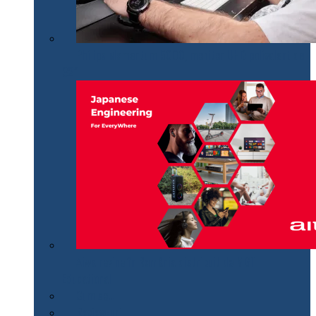
Philips Momentum 5000, monitor UHD polivalent de
32″
Aiwa revine în România distribuit de MGT
Educational
Cum se…
Review-uri