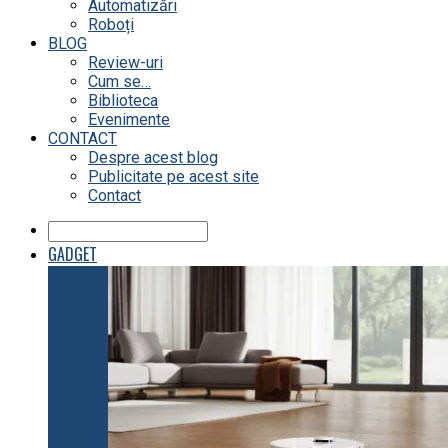
Automatizări
Roboți
BLOG
Review-uri
Cum se…
Biblioteca
Evenimente
CONTACT
Despre acest blog
Publicitate pe acest site
Contact
GADGET