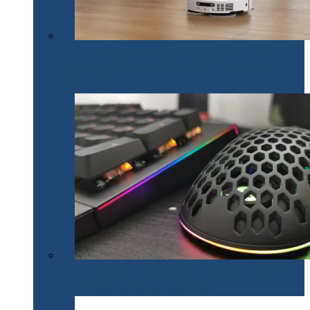
Un nou brand de tehnologie pe piața din România.
Dreame lansează mai multe produse inteligente pentru
casă
Un set de gaming SPC Gear inedit: tastatura Omnis
Kalih GK650K și mouse Lix SPG051