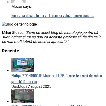
Mezei says:
Buna ziua daca o firma ar trebui sa achiziționeze aceste…
Mihai Stescu:
"Scriu pe acest blog de tehnologie pentru că
sunt inginer și mi-aș dori ca această profesie să fie din ce în
ce mai mult iubită de tineri și apreciată."
Recente
Philips 27E1N1900AE: Monitorul USB-C care te scapă de cabluri
și de bătăi de cap
Desktop
27 august 2025