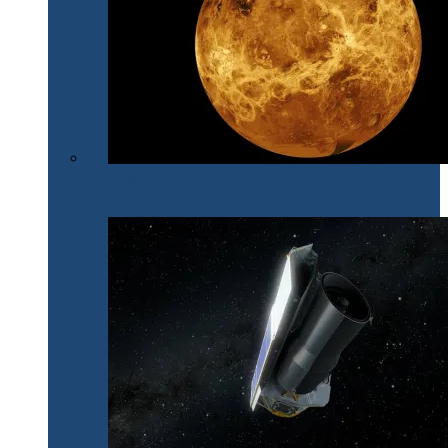
După 30 de ani, NASA își îndreaptă din nou privirile
spre Venus