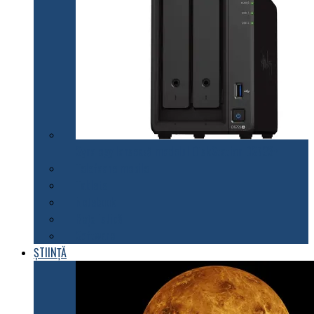
Synology lansează modelul DiskStation DS723+
Telefoane mobile
Tablete
Notebook
Rețelistică
Software
ȘTIINȚĂ