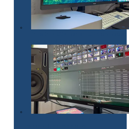
Philips 27E1N1900AE: Monitorul USB-C care te scapă
de cabluri și de bătăi de cap
Philips 32E1N1800LA – un monitor versatil util în
toate activitățile office și creative