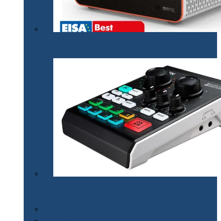
Proiectorul de gaming BenQ X3000i a câștigat
premiul EISA￼
Mixerul audio ATEN MicLIVE – inteligență artificială
pentru podcasturi de calitate
Smart Watch
Audio