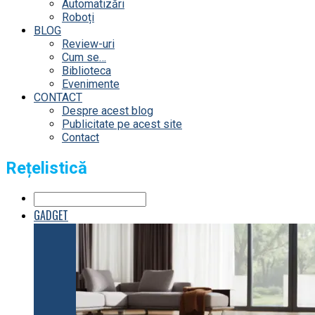
Automatizări
Roboți
BLOG
Review-uri
Cum se…
Biblioteca
Evenimente
CONTACT
Despre acest blog
Publicitate pe acest site
Contact
Rețelistică
GADGET