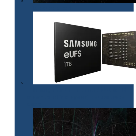
La revedere, Spitzer!
Samsung lansează primul chipset V-NAND de 1 TB
care va fi utilizat în noile generații de dispozitive de
stocare