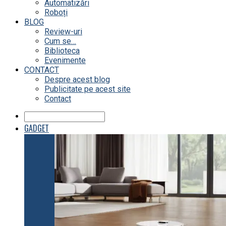
Automatizări
Roboți
BLOG
Review-uri
Cum se…
Biblioteca
Evenimente
CONTACT
Despre acest blog
Publicitate pe acest site
Contact
GADGET