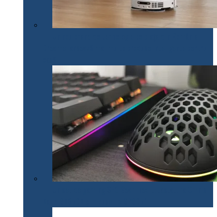
Un nou brand de tehnologie pe piața din România.
Dreame lansează mai multe produse inteligente pentru
casă
Un set de gaming SPC Gear inedit: tastatura Omnis
Kalih GK650K și mouse Lix SPG051