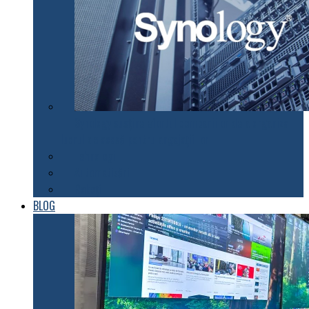
Synology susţine efortul companiilor de a organiza
lucrul de acasă pentru angajaţii lor
Tehnologii
Automatizări
Roboți
BLOG