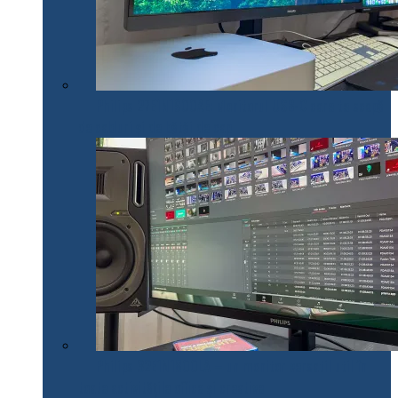
Philips 27E1N1900AE: Monitorul USB-C care te scapă
de cabluri și de bătăi de cap
Philips 32E1N1800LA – un monitor versatil util în
toate activitățile office și creative