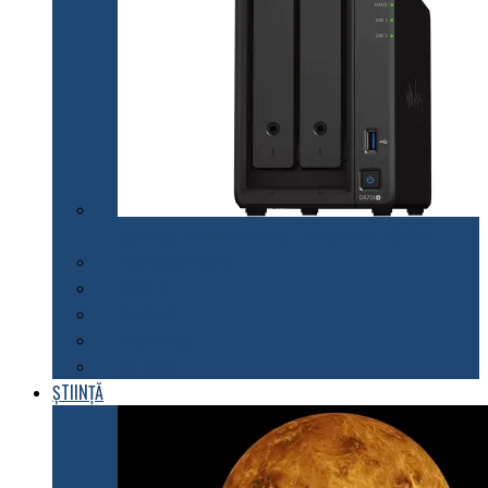
Synology lansează modelul DiskStation DS723+
Telefoane mobile
Tablete
Notebook
Rețelistică
Software
ȘTIINȚĂ