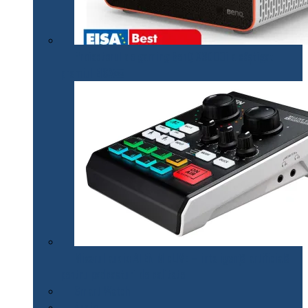
Proiectorul de gaming BenQ X3000i a câștigat
premiul EISA￼
Mixerul audio ATEN MicLIVE – inteligență artificială
pentru podcasturi de calitate
Smart Watch
Audio