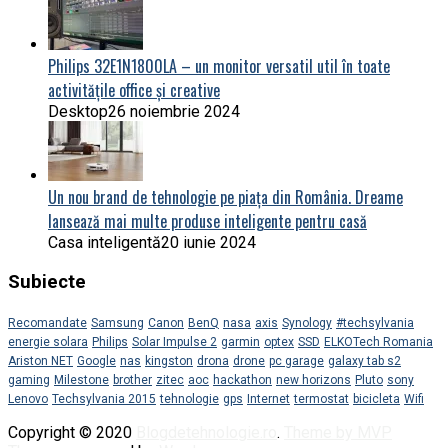
Philips 32E1N1800LA – un monitor versatil util în toate
activitățile office și creative
Desktop
26 noiembrie 2024
Un nou brand de tehnologie pe piața din România. Dreame
lansează mai multe produse inteligente pentru casă
Casa inteligentă
20 iunie 2024
Subiecte
Recomandate
Samsung
Canon
BenQ
nasa
axis
Synology
#techsylvania
energie solara
Philips
Solar Impulse 2
garmin
optex
SSD
ELKOTech Romania
Ariston NET
Google
nas
kingston
drona
drone
pc garage
galaxy tab s2
gaming
Milestone
brother
zitec
aoc
hackathon
new horizons
Pluto
sony
Lenovo
Techsylvania 2015
tehnologie
gps
Internet
termostat
bicicleta
Wifi
Copyright © 2020
Blogdetehnologie.ro
.
Theme by MVP