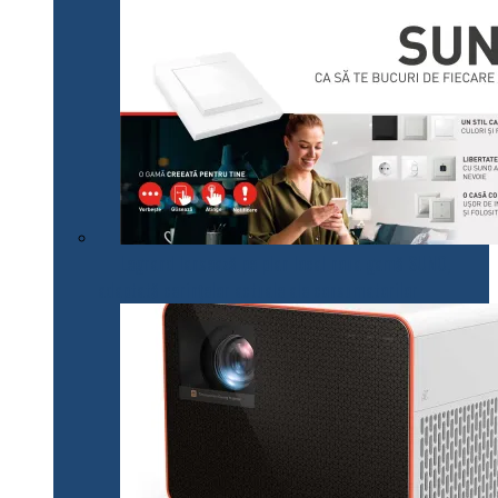
Legrand lansează pe plan local noua gamă SUNO,
adaptată cerințelor actuale ale consumatorilor