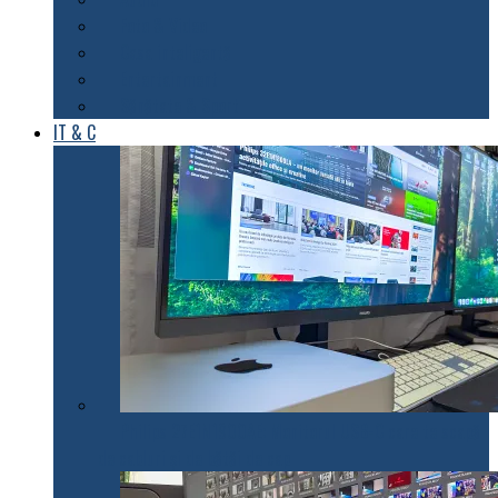
Foto & Video
Casa inteligentă
Entertainment
Sănătate & Sport
IT & C
Philips 27E1N1900AE: Monitorul USB-C care te scapă
de cabluri și de bătăi de cap