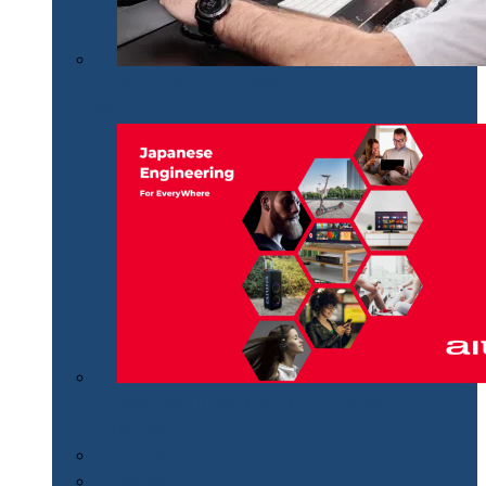
Philips Momentum 5000, monitor UHD polivalent de
32″
Aiwa revine în România distribuit de MGT
Educational
Cum se…
Review-uri