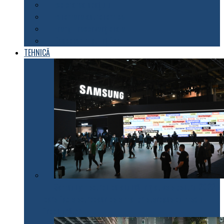
Explorarea spațiului
Fenomene astronomice
Energii neconvenționale
Descoperiri științifice
TEHNICĂ
Samsung Electronics anunță inițiativele pentru 2022
care fac electrocasnicele mai prietenoase cu mediul
înconjurător