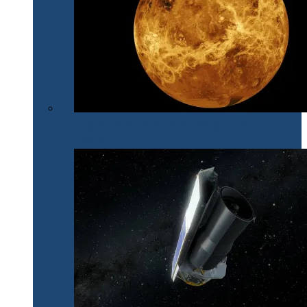
După 30 de ani, NASA își îndreaptă din nou privirile
spre Venus