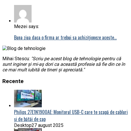
Mezei says:
Buna ziua daca o firma ar trebui sa achiziționeze aceste…
Mihai Stescu:
"Scriu pe acest blog de tehnologie pentru că
sunt inginer și mi-aș dori ca această profesie să fie din ce în
ce mai mult iubită de tineri și apreciată."
Recente
Philips 27E1N1900AE: Monitorul USB-C care te scapă de cabluri
și de bătăi de cap
Desktop
27 august 2025