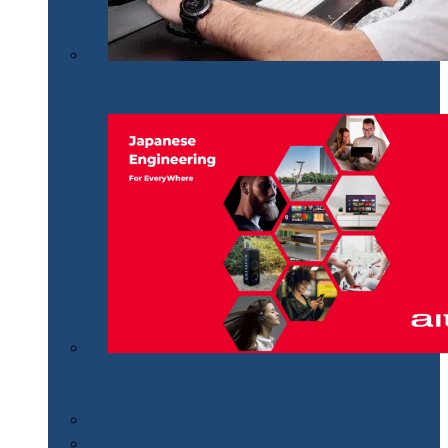
Philips Momentum 5000, monitor UHD polivalent de
32″
Aiwa revine în România distribuit de MGT
Educational
Cum se…
Review-uri