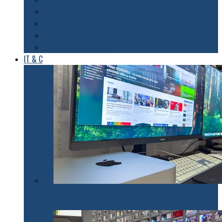
Foto & Video
Casa inteligentă
Entertainment
Sănătate & Sport
IT & C
Philips 27E1N1900AE: Monitorul USB-C care te scapă
de cabluri și de bătăi de cap