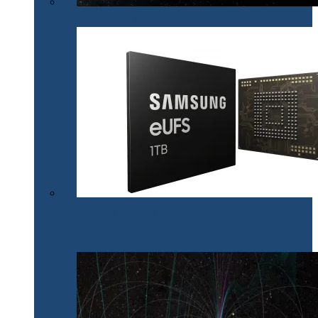
La revedere, Spitzer!
Samsung lansează primul chipset V-NAND de 1 TB
care va fi utilizat în noile generații de dispozitive de
stocare