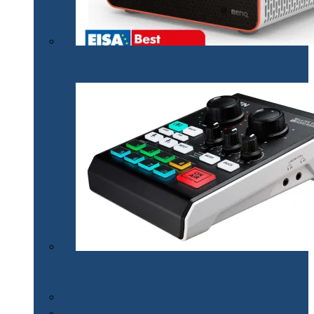
Proiectorul de gaming BenQ X3000i a câștigat
premiul EISA￼
Mixerul audio ATEN MicLIVE – inteligență artificială
pentru podcasturi de calitate
Smart Watch
Audio