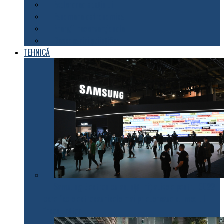
Explorarea spațiului
Fenomene astronomice
Energii neconvenționale
Descoperiri științifice
TEHNICĂ
Samsung Electronics anunță inițiativele pentru 2022
care fac electrocasnicele mai prietenoase cu mediul
înconjurător