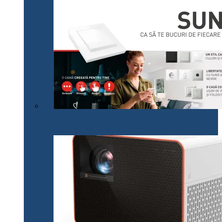
Legrand lansează pe plan local noua gamă SUNO,
adaptată cerințelor actuale ale consumatorilor