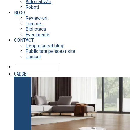
Automatizări
Roboți
BLOG
Review-uri
Cum se…
Biblioteca
Evenimente
CONTACT
Despre acest blog
Publicitate pe acest site
Contact
GADGET