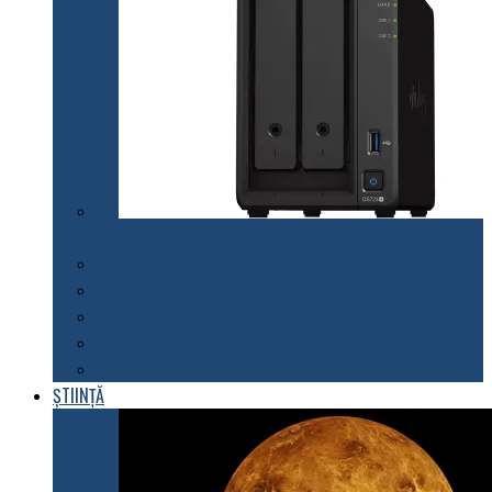
Synology lansează modelul DiskStation DS723+
Telefoane mobile
Tablete
Notebook
Rețelistică
Software
ȘTIINȚĂ