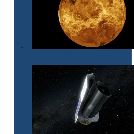
După 30 de ani, NASA își îndreaptă din nou privirile
spre Venus