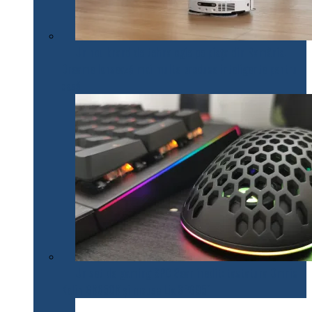
Un nou brand de tehnologie pe piața din România.
Dreame lansează mai multe produse inteligente pentru
casă
Un set de gaming SPC Gear inedit: tastatura Omnis
Kalih GK650K și mouse Lix SPG051