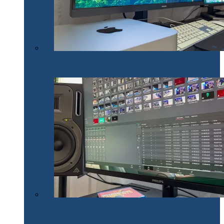
Philips 27E1N1900AE: Monitorul USB-C care te scapă
de cabluri și de bătăi de cap
Philips 32E1N1800LA – un monitor versatil util în
toate activitățile office și creative