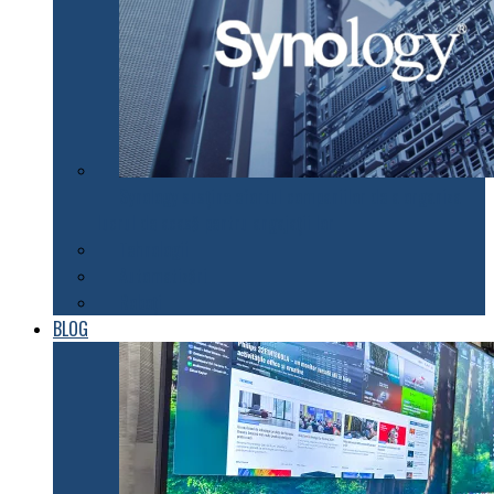
Synology susţine efortul companiilor de a organiza
lucrul de acasă pentru angajaţii lor
Tehnologii
Automatizări
Roboți
BLOG