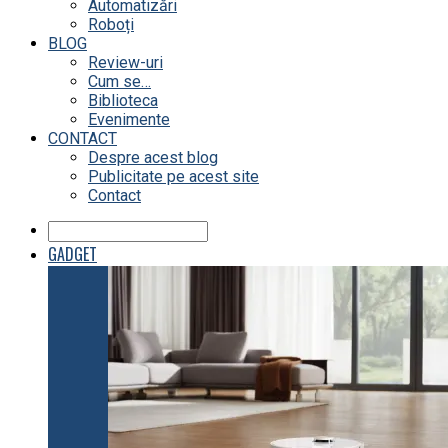
Automatizări
Roboți
BLOG
Review-uri
Cum se…
Biblioteca
Evenimente
CONTACT
Despre acest blog
Publicitate pe acest site
Contact
GADGET