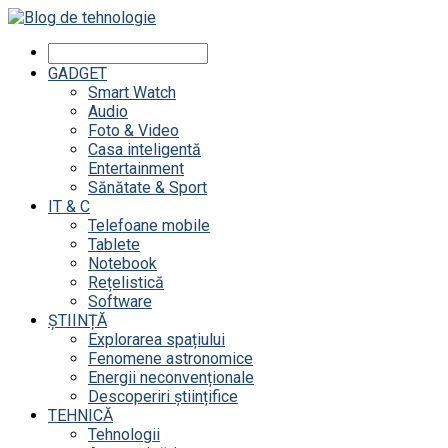
GADGET
Smart Watch
Audio
Foto & Video
Casa inteligentă
Entertainment
Sănătate & Sport
IT & C
Telefoane mobile
Tablete
Notebook
Rețelistică
Software
ȘTIINȚĂ
Explorarea spațiului
Fenomene astronomice
Energii neconvenționale
Descoperiri științifice
TEHNICĂ
Tehnologii