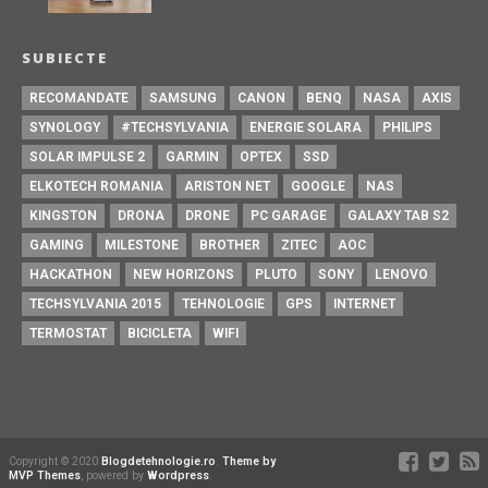
SUBIECTE
RECOMANDATE
SAMSUNG
CANON
BENQ
NASA
AXIS
SYNOLOGY
#TECHSYLVANIA
ENERGIE SOLARA
PHILIPS
SOLAR IMPULSE 2
GARMIN
OPTEX
SSD
ELKOTECH ROMANIA
ARISTON NET
GOOGLE
NAS
KINGSTON
DRONA
DRONE
PC GARAGE
GALAXY TAB S2
GAMING
MILESTONE
BROTHER
ZITEC
AOC
HACKATHON
NEW HORIZONS
PLUTO
SONY
LENOVO
TECHSYLVANIA 2015
TEHNOLOGIE
GPS
INTERNET
TERMOSTAT
BICICLETA
WIFI
Copyright © 2020
Blogdetehnologie.ro
.
Theme by
MVP Themes
, powered by
Wordpress
.