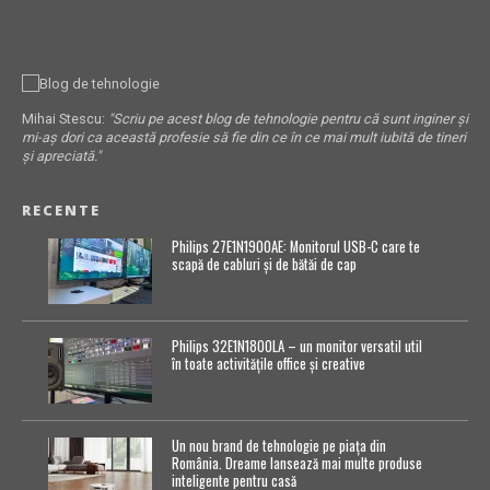
Mihai Stescu:
"Scriu pe acest blog de tehnologie pentru că sunt inginer și
mi-aș dori ca această profesie să fie din ce în ce mai mult iubită de tineri
și apreciată."
RECENTE
Philips 27E1N1900AE: Monitorul USB-C care te
scapă de cabluri și de bătăi de cap
Philips 32E1N1800LA – un monitor versatil util
în toate activitățile office și creative
Un nou brand de tehnologie pe piața din
România. Dreame lansează mai multe produse
inteligente pentru casă