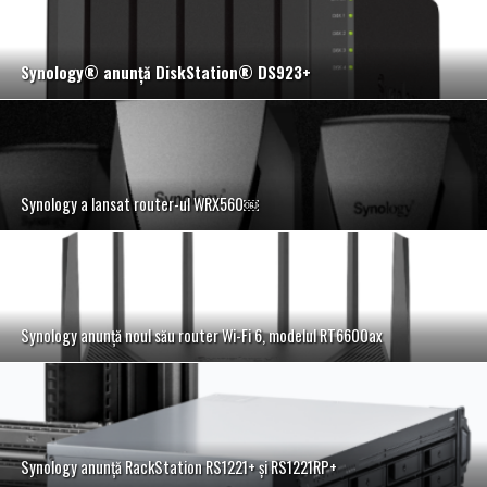
Synology
®
anunţă DiskStation
®
DS923+
Synology a lansat router-ul WRX560￼
Synology anunţă noul său router Wi-Fi 6, modelul RT6600ax
Synology anunţă RackStation RS1221+ şi RS1221RP+