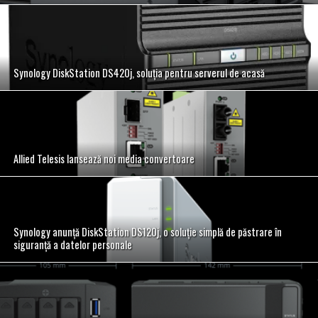
Synology DiskStation DS420j, soluția pentru serverul de acasă
Allied Telesis lansează noi media convertoare
Synology anunţă DiskStation DS120j, o soluție simplă de păstrare în
siguranță a datelor personale