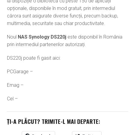
la dispoziție o bibliotecă cu peste 150 de aplicații
opționale, disponibile în mod gratuit, prin intermediul
cărora sunt asigurate diverse funcții, precum backup,
multimedia, securitate sau chiar productivitate.
Noul
NAS Synology DS220j
este disponibil în România
prin intermediul partenerilor autorizați.
DS220j poate fi gasit aici:
PCGarage –
Emag –
Cel –
ȚI-A PLĂCUT? TRIMITE-L MAI DEPARTE: