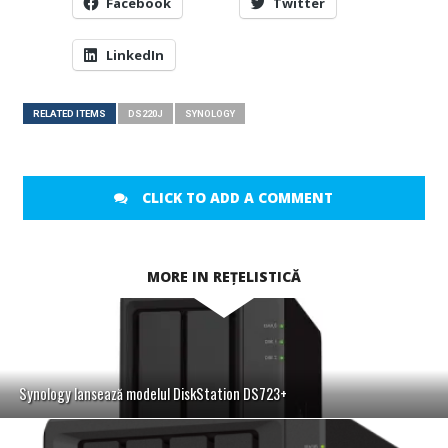
Facebook
Twitter
LinkedIn
RELATED ITEMS
DS220J
SYNOLOGY
CLICK TO ADD A COMMENT
MORE IN REȚELISTICĂ
Synology lansează modelul DiskStation DS723+