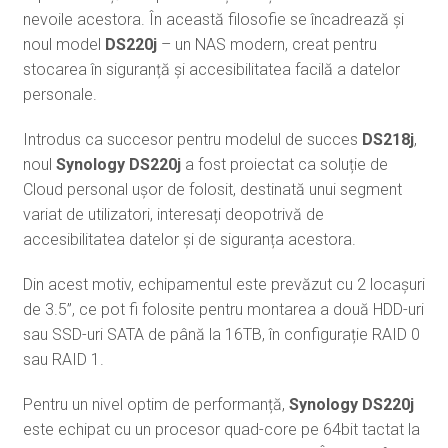
nevoile acestora. În această filosofie se încadrează și
noul model
DS220j
– un NAS modern, creat pentru
stocarea în siguranță și accesibilitatea facilă a datelor
personale.
Introdus ca succesor pentru modelul de succes
DS218j
,
noul
Synology
DS220j
a fost proiectat ca soluție de
Cloud personal ușor de folosit, destinată unui segment
variat de utilizatori, interesați deopotrivă de
accesibilitatea datelor și de siguranța acestora.
Din acest motiv, echipamentul este prevăzut cu 2 locașuri
de 3.5”, ce pot fi folosite pentru montarea a două HDD-uri
sau SSD-uri SATA de până la 16TB, în configurație RAID 0
sau RAID 1.
Pentru un nivel optim de performanță,
Synology DS220j
este echipat cu un procesor quad-core pe 64bit tactat la