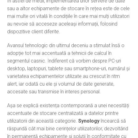
În astfel de medii, implementarea unor servere de date
sau a altor echipamente de stocare în rețea este de cele
mai multe ori vitală în condițiile în care mai mulți utilizatori
au nevoie să acceseze aceleași informații, folosind
dispozitive client diferite.
Avansul tehnologic din ultimul deceniu a stimulat însă o
adopție tot mai accentuată a tehnicii de calcul în
segmentul casnic. Indiferent că vorbim despre PC-uri
desktop, laptopuri, tablete sau smartphone-uri, numărul și
varietatea echipamentelor utilizate au crescut în ritm
alert, iar odată cu ele și volumul de date generate,
accesate sau transmise în interes personal.
Așa se explică existența contemporană a unei necesități
accentuate de stocare centralizată a datelor printre
utilizatorii din această categorie.
Synology
încearcă să
răspundă cât mai bine cerințelor utilizatorilor, dezvoltând
în permanență echipamente și soluții în conformitate cu