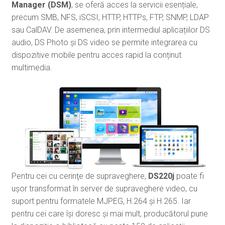
Manager (DSM)
, se oferă acces la servicii esențiale,
precum SMB, NFS, iSCSI, HTTP, HTTPs, FTP, SNMP, LDAP
sau CalDAV. De asemenea, prin intermediul aplicațiilor DS
audio, DS Photo și DS video se permite integrarea cu
dispozitive mobile pentru acces rapid la conținut
multimedia.
Pentru cei cu cerinţe de supraveghere,
DS220j
poate fi
uşor transformat în server de supraveghere video, cu
suport pentru formatele MJPEG, H.264 și H.265. Iar
pentru cei care își doresc și mai mult, producătorul pune