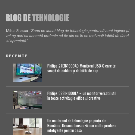
Mihai Stescu:
"Scriu pe acest blog de tehnologie pentru că sunt inginer și
mi-aș dori ca această profesie să fie din ce în ce mai mult iubită de tineri
și apreciată."
RECENTE
Philips 27E1N1900AE: Monitorul USB-C care te
scapă de cabluri și de bătăi de cap
Philips 32E1N1800LA – un monitor versatil util
în toate activitățile office și creative
Un nou brand de tehnologie pe piața din
România. Dreame lansează mai multe produse
inteligente pentru casă