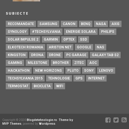
SUBIECTE
RECOMANDATE
SAMSUNG
CANON
BENQ
NASA
AXIS
SYNOLOGY
#TECHSYLVANIA
ENERGIE SOLARA
PHILIPS
SOLAR IMPULSE 2
GARMIN
OPTEX
SSD
ELKOTECH ROMANIA
ARISTON NET
GOOGLE
NAS
KINGSTON
DRONA
DRONE
PC GARAGE
GALAXY TAB S2
GAMING
MILESTONE
BROTHER
ZITEC
AOC
HACKATHON
NEW HORIZONS
PLUTO
SONY
LENOVO
TECHSYLVANIA 2015
TEHNOLOGIE
GPS
INTERNET
TERMOSTAT
BICICLETA
WIFI
Copyright © 2020
Blogdetehnologie.ro
.
Theme by
MVP Themes
, powered by
Wordpress
.