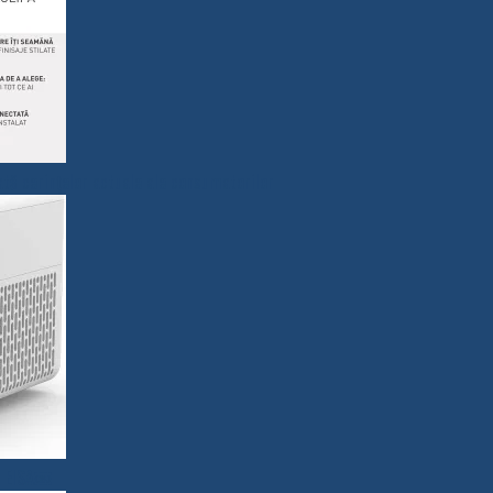
tă cerințelor actuale ale consumatorilor
ul EISA￼