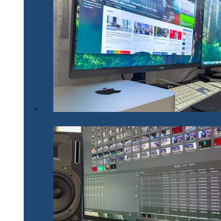
Philips 27E1N1900AE: Monitorul USB-C care te scapă de 