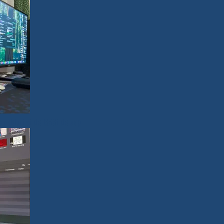
cabluri și de bătăi de cap