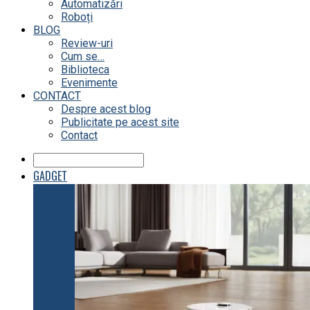
Automatizări
Roboți
BLOG
Review-uri
Cum se…
Biblioteca
Evenimente
CONTACT
Despre acest blog
Publicitate pe acest site
Contact
GADGET