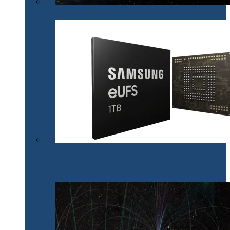
La revedere, Spitzer!
Samsung lansează primul chipset V-NAND de 1 TB
care va fi utilizat în noile generații de dispozitive de
stocare