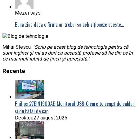
Mezei says:
Buna ziua daca o firma ar trebui sa achiziționeze aceste…
Mihai Stescu:
"Scriu pe acest blog de tehnologie pentru că
sunt inginer și mi-aș dori ca această profesie să fie din ce în
ce mai mult iubită de tineri și apreciată."
Recente
Philips 27E1N1900AE: Monitorul USB-C care te scapă de cabluri
și de bătăi de cap
Desktop
27 august 2025