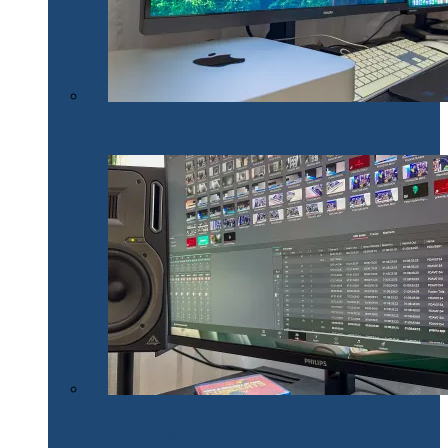
Philips 27E1N1900AE: Monitorul USB-C care te scapă
de cabluri și de bătăi de cap
Philips 32E1N1800LA – un monitor versatil util în
toate activitățile office și creative