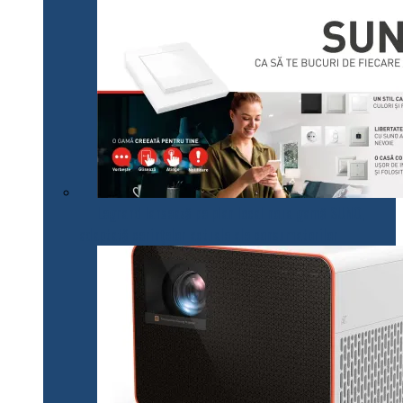
Legrand lansează pe plan local noua gamă SUNO,
adaptată cerințelor actuale ale consumatorilor