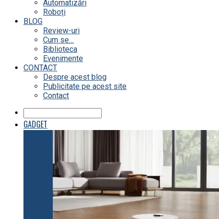
Automatizări
Roboți
BLOG
Review-uri
Cum se…
Biblioteca
Evenimente
CONTACT
Despre acest blog
Publicitate pe acest site
Contact
GADGET