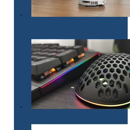
Un nou brand de tehnologie pe piața din România.
Dreame lansează mai multe produse inteligente pentru
casă
Un set de gaming SPC Gear inedit: tastatura Omnis
Kalih GK650K și mouse Lix SPG051