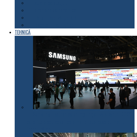
Explorarea spațiului
Fenomene astronomice
Energii neconvenționale
Descoperiri științifice
TEHNICĂ
Samsung Electronics anunță inițiativele pentru 2022
care fac electrocasnicele mai prietenoase cu mediul
înconjurător