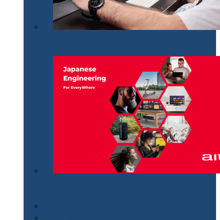
Philips Momentum 5000, monitor UHD polivalent de
32″
Aiwa revine în România distribuit de MGT
Educational
Cum se…
Review-uri