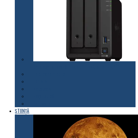
Synology lansează modelul DiskStation DS723+
Telefoane mobile
Tablete
Notebook
Rețelistică
Software
ȘTIINȚĂ