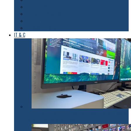
Foto & Video
Casa inteligentă
Entertainment
Sănătate & Sport
IT & C
Philips 27E1N1900AE: Monitorul USB-C care te scapă
de cabluri și de bătăi de cap