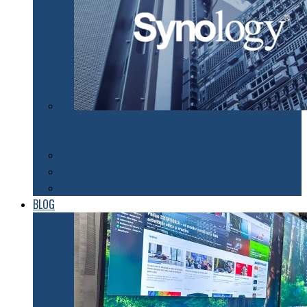
Synology susţine efortul companiilor de a organiza
lucrul de acasă pentru angajaţii lor
Tehnologii
Automatizări
Roboți
BLOG