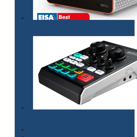
Proiectorul de gaming BenQ X3000i a câștigat
premiul EISA￼
Mixerul audio ATEN MicLIVE – inteligență artificială
pentru podcasturi de calitate
Smart Watch
Audio