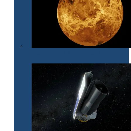
După 30 de ani, NASA își îndreaptă din nou privirile
spre Venus