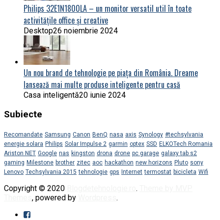
Philips 32E1N1800LA – un monitor versatil util în toate
activitățile office și creative
Desktop
26 noiembrie 2024
Un nou brand de tehnologie pe piața din România. Dreame
lansează mai multe produse inteligente pentru casă
Casa inteligentă
20 iunie 2024
Subiecte
Recomandate
Samsung
Canon
BenQ
nasa
axis
Synology
#techsylvania
energie solara
Philips
Solar Impulse 2
garmin
optex
SSD
ELKOTech Romania
Ariston NET
Google
nas
kingston
drona
drone
pc garage
galaxy tab s2
gaming
Milestone
brother
zitec
aoc
hackathon
new horizons
Pluto
sony
Lenovo
Techsylvania 2015
tehnologie
gps
Internet
termostat
bicicleta
Wifi
Copyright © 2020
Blogdetehnologie.ro
.
Theme by MVP
Themes
, powered by
Wordpress
.