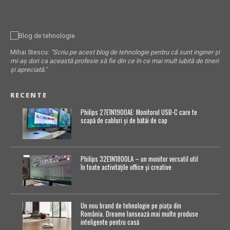
Mihai Stescu:
"Scriu pe acest blog de tehnologie pentru că sunt inginer și
mi-aș dori ca această profesie să fie din ce în ce mai mult iubită de tineri
și apreciată."
RECENTE
Philips 27E1N1900AE: Monitorul USB-C care te
scapă de cabluri și de bătăi de cap
Philips 32E1N1800LA – un monitor versatil util
în toate activitățile office și creative
Un nou brand de tehnologie pe piața din
România. Dreame lansează mai multe produse
inteligente pentru casă