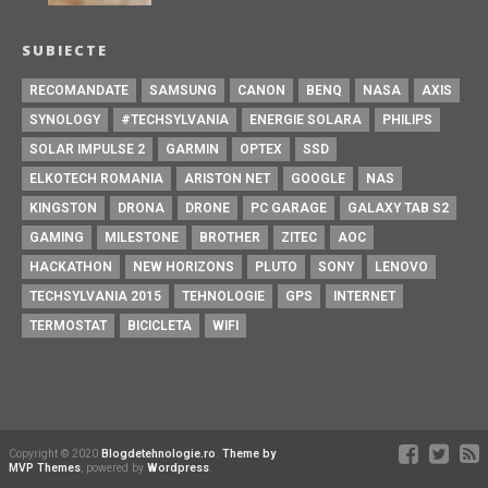
SUBIECTE
RECOMANDATE
SAMSUNG
CANON
BENQ
NASA
AXIS
SYNOLOGY
#TECHSYLVANIA
ENERGIE SOLARA
PHILIPS
SOLAR IMPULSE 2
GARMIN
OPTEX
SSD
ELKOTECH ROMANIA
ARISTON NET
GOOGLE
NAS
KINGSTON
DRONA
DRONE
PC GARAGE
GALAXY TAB S2
GAMING
MILESTONE
BROTHER
ZITEC
AOC
HACKATHON
NEW HORIZONS
PLUTO
SONY
LENOVO
TECHSYLVANIA 2015
TEHNOLOGIE
GPS
INTERNET
TERMOSTAT
BICICLETA
WIFI
Copyright © 2020
Blogdetehnologie.ro
.
Theme by
MVP Themes
, powered by
Wordpress
.