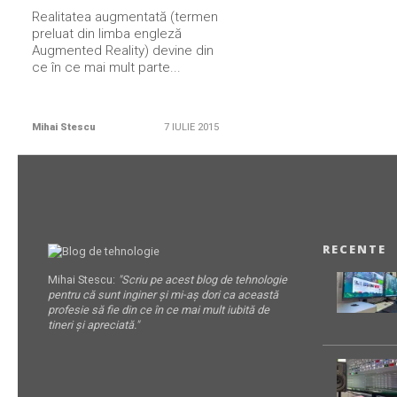
Realitatea augmentată (termen
preluat din limba engleză
Augmented Reality) devine din
ce în ce mai mult parte...
Mihai Stescu
7 IULIE 2015
RECENTE
Mihai Stescu:
"Scriu pe acest blog de tehnologie
pentru că sunt inginer și mi-aș dori ca această
profesie să fie din ce în ce mai mult iubită de
tineri și apreciată."