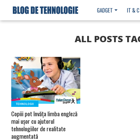
GADGET
IT & C
ALL POSTS T
READ MORE
TEHNOLOGII
Copiii pot învăța limba engleză
mai ușor cu ajutorul
tehnologiilor de realitate
augmentată