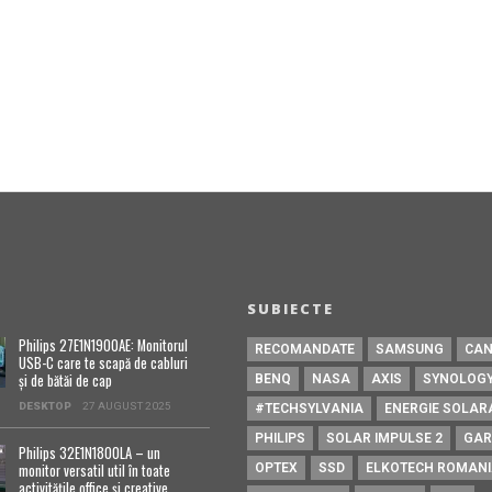
SUBIECTE
Philips 27E1N1900AE: Monitorul
RECOMANDATE
SAMSUNG
CA
USB-C care te scapă de cabluri
și de bătăi de cap
BENQ
NASA
AXIS
SYNOLOG
DESKTOP
27 AUGUST 2025
#TECHSYLVANIA
ENERGIE SOLAR
PHILIPS
SOLAR IMPULSE 2
GAR
Philips 32E1N1800LA – un
monitor versatil util în toate
OPTEX
SSD
ELKOTECH ROMAN
activitățile office și creative