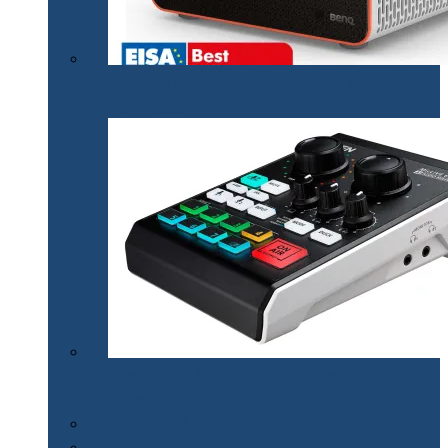
Proiectorul de gaming BenQ X3000i a câștigat
premiul EISA￼
Mixerul audio ATEN MicLIVE – inteligență artificială
pentru podcasturi de calitate
Smart Watch
Audio