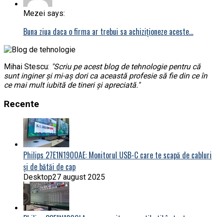
Mezei says:
Buna ziua daca o firma ar trebui sa achiziționeze aceste…
Mihai Stescu:
"Scriu pe acest blog de tehnologie pentru că
sunt inginer și mi-aș dori ca această profesie să fie din ce în
ce mai mult iubită de tineri și apreciată."
Recente
Philips 27E1N1900AE: Monitorul USB-C care te scapă de cabluri
și de bătăi de cap
Desktop
27 august 2025