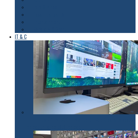
Foto & Video
Casa inteligentă
Entertainment
Sănătate & Sport
IT & C
Philips 27E1N1900AE: Monitorul USB-C care te scapă
de cabluri și de bătăi de cap