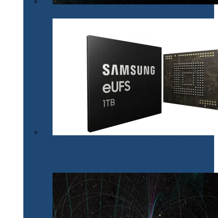
La revedere, Spitzer!
Samsung lansează primul chipset V-NAND de 1 TB
care va fi utilizat în noile generații de dispozitive de
stocare