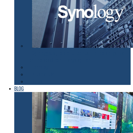
Synology susţine efortul companiilor de a organiza
lucrul de acasă pentru angajaţii lor
Tehnologii
Automatizări
Roboți
BLOG