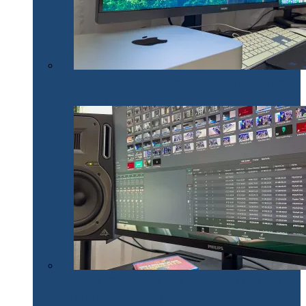
Philips 27E1N1900AE: Monitorul USB-C care te scapă
de cabluri și de bătăi de cap
Philips 32E1N1800LA – un monitor versatil util în
toate activitățile office și creative