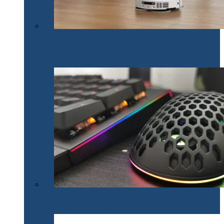
Un nou brand de tehnologie pe piața din România.
Dreame lansează mai multe produse inteligente pentru
casă
Un set de gaming SPC Gear inedit: tastatura Omnis
Kalih GK650K și mouse Lix SPG051