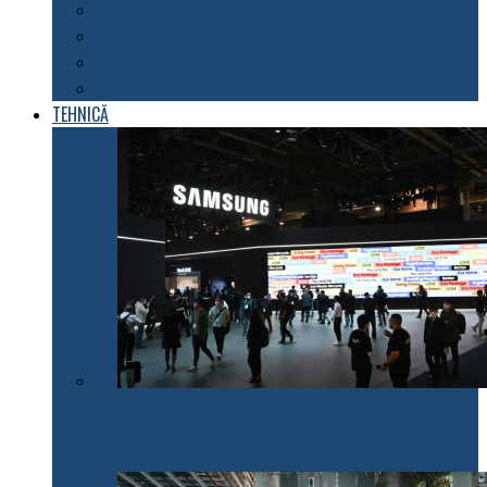
Explorarea spațiului
Fenomene astronomice
Energii neconvenționale
Descoperiri științifice
TEHNICĂ
Samsung Electronics anunță inițiativele pentru 2022
care fac electrocasnicele mai prietenoase cu mediul
înconjurător