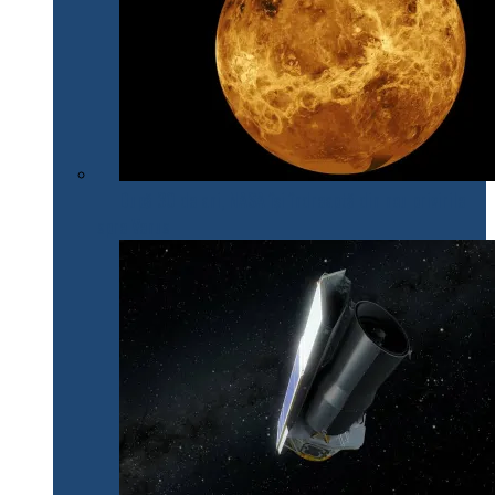
După 30 de ani, NASA își îndreaptă din nou privirile
spre Venus