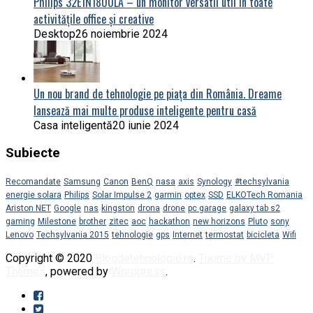
Philips 32E1N1800LA – un monitor versatil util în toate
activitățile office și creative
Desktop
26 noiembrie 2024
Un nou brand de tehnologie pe piața din România. Dreame
lansează mai multe produse inteligente pentru casă
Casa inteligentă
20 iunie 2024
Subiecte
Recomandate
Samsung
Canon
BenQ
nasa
axis
Synology
#techsylvania
energie solara
Philips
Solar Impulse 2
garmin
optex
SSD
ELKOTech Romania
Ariston NET
Google
nas
kingston
drona
drone
pc garage
galaxy tab s2
gaming
Milestone
brother
zitec
aoc
hackathon
new horizons
Pluto
sony
Lenovo
Techsylvania 2015
tehnologie
gps
Internet
termostat
bicicleta
Wifi
Copyright © 2020
Blogdetehnologie.ro
.
Theme by MVP
Themes
, powered by
Wordpress
.