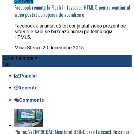
Software
Facebook renunță la Flash în favoarea HTML 5 pentru conținutul
video postat pe rețeaua de socializare
Facebook a anuntat că tot conținutul video prezent pe
site-urile sale se bazează numai pe tehnologia
HTML5,...
Mihai Stescu
20 decembrie 2015
Scroll for more
Tap
Popular
Recente
Comments
Philips 27E1N1900AE: Monitorul USB-C care te scapă de cabluri