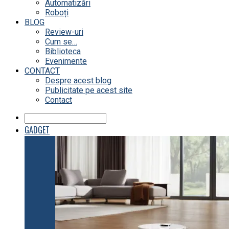
Automatizări
Roboți
BLOG
Review-uri
Cum se…
Biblioteca
Evenimente
CONTACT
Despre acest blog
Publicitate pe acest site
Contact
GADGET