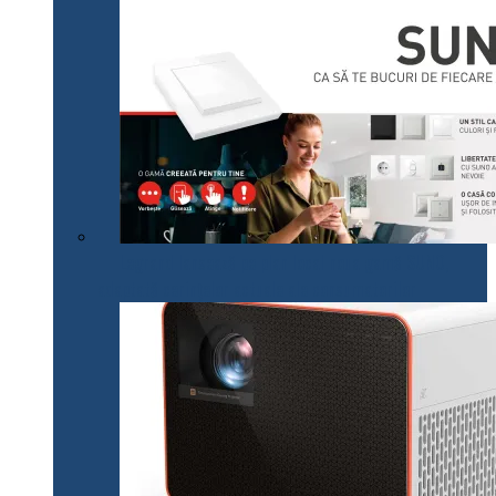
Legrand lansează pe plan local noua gamă SUNO,
adaptată cerințelor actuale ale consumatorilor