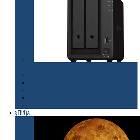
Synology lansează modelul DiskStation DS723+
Telefoane mobile
Tablete
Notebook
Rețelistică
Software
ȘTIINȚĂ