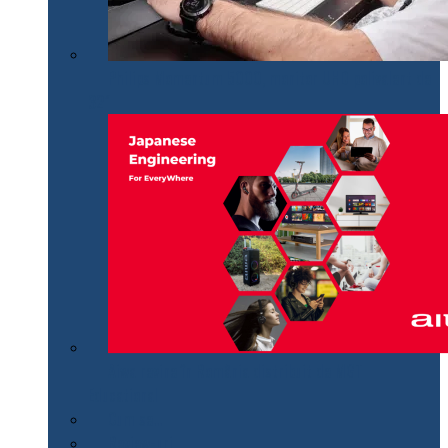
Philips Momentum 5000, monitor UHD polivalent de
32″
Aiwa revine în România distribuit de MGT
Educational
Cum se…
Review-uri