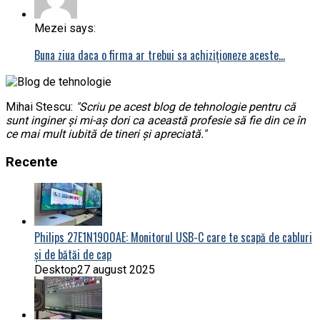
Mezei says:
Buna ziua daca o firma ar trebui sa achiziționeze aceste…
Mihai Stescu:
"Scriu pe acest blog de tehnologie pentru că
sunt inginer și mi-aș dori ca această profesie să fie din ce în
ce mai mult iubită de tineri și apreciată."
Recente
Philips 27E1N1900AE: Monitorul USB-C care te scapă de cabluri
și de bătăi de cap
Desktop
27 august 2025