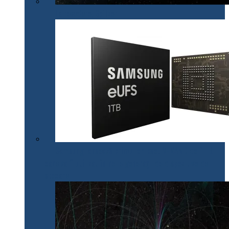
La revedere, Spitzer!
Samsung lansează primul chipset V-NAND de 1 TB
care va fi utilizat în noile generații de dispozitive de
stocare