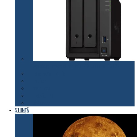
Synology lansează modelul DiskStation DS723+
Telefoane mobile
Tablete
Notebook
Rețelistică
Software
ȘTIINȚĂ