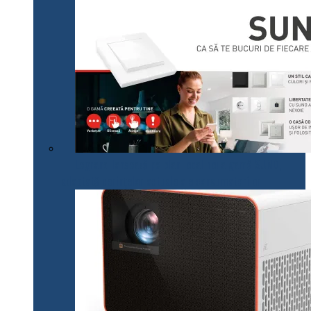
Legrand lansează pe plan local noua gamă SUNO,
adaptată cerințelor actuale ale consumatorilor