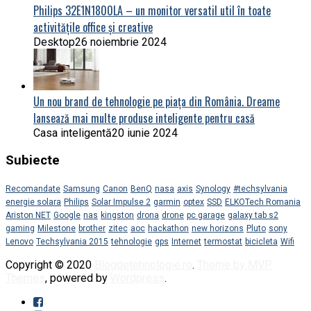
Philips 32E1N1800LA – un monitor versatil util în toate
activitățile office și creative
Desktop
26 noiembrie 2024
Un nou brand de tehnologie pe piața din România. Dreame
lansează mai multe produse inteligente pentru casă
Casa inteligentă
20 iunie 2024
Subiecte
Recomandate
Samsung
Canon
BenQ
nasa
axis
Synology
#techsylvania
energie solara
Philips
Solar Impulse 2
garmin
optex
SSD
ELKOTech Romania
Ariston NET
Google
nas
kingston
drona
drone
pc garage
galaxy tab s2
gaming
Milestone
brother
zitec
aoc
hackathon
new horizons
Pluto
sony
Lenovo
Techsylvania 2015
tehnologie
gps
Internet
termostat
bicicleta
Wifi
Copyright © 2020
Blogdetehnologie.ro
.
Theme by MVP
Themes
, powered by
Wordpress
.