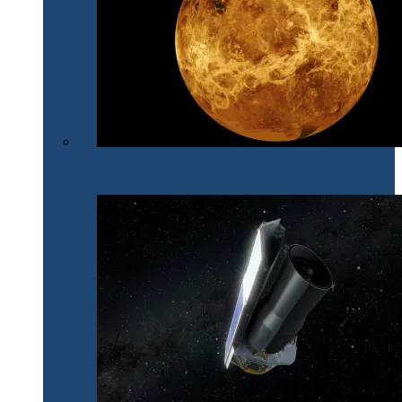
După 30 de ani, NASA își îndreaptă din nou privirile
spre Venus