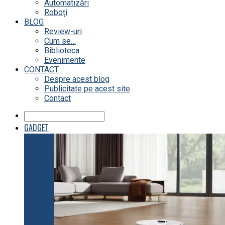
Automatizări
Roboți
BLOG
Review-uri
Cum se…
Biblioteca
Evenimente
CONTACT
Despre acest blog
Publicitate pe acest site
Contact
GADGET