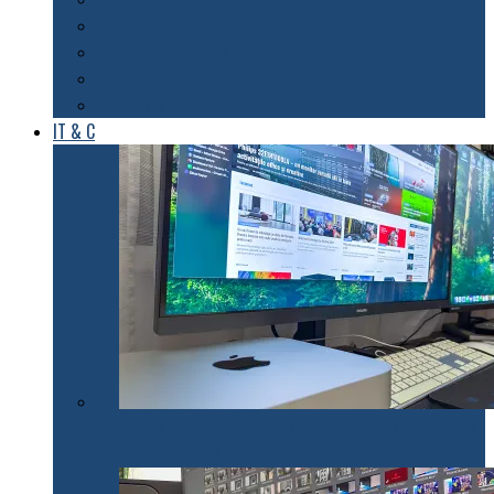
Foto & Video
Casa inteligentă
Entertainment
Sănătate & Sport
IT & C
Philips 27E1N1900AE: Monitorul USB-C care te scapă
de cabluri și de bătăi de cap