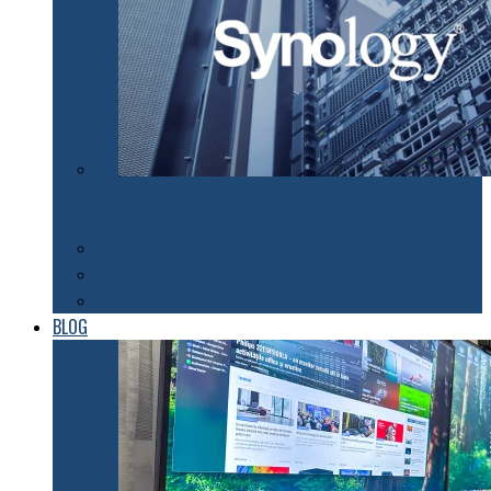
Synology susţine efortul companiilor de a organiza
lucrul de acasă pentru angajaţii lor
Tehnologii
Automatizări
Roboți
BLOG