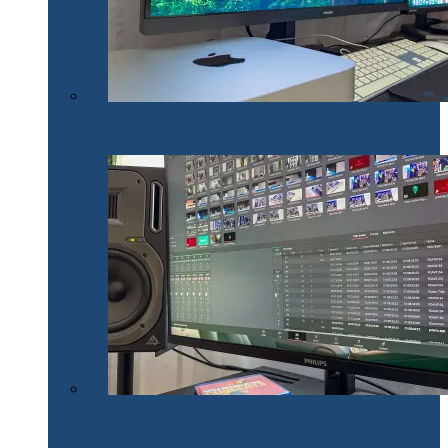
Philips 27E1N1900AE: Monitorul USB-C care te scapă
de cabluri și de bătăi de cap
Philips 32E1N1800LA – un monitor versatil util în
toate activitățile office și creative