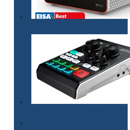
Proiectorul de gaming BenQ X3000i a câștigat
premiul EISA￼
Mixerul audio ATEN MicLIVE – inteligență artificială
pentru podcasturi de calitate
Smart Watch
Audio