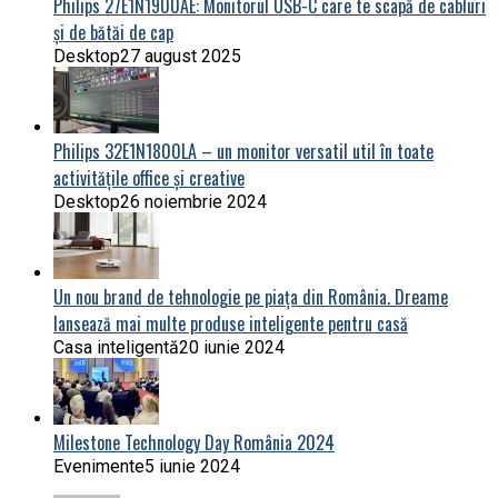
Philips 27E1N1900AE: Monitorul USB-C care te scapă de cabluri
și de bătăi de cap
Desktop
27 august 2025
Philips 32E1N1800LA – un monitor versatil util în toate
activitățile office și creative
Desktop
26 noiembrie 2024
Un nou brand de tehnologie pe piața din România. Dreame
lansează mai multe produse inteligente pentru casă
Casa inteligentă
20 iunie 2024
Milestone Technology Day România 2024
Evenimente
5 iunie 2024