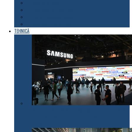
Explorarea spațiului
Fenomene astronomice
Energii neconvenționale
Descoperiri științifice
TEHNICĂ
Samsung Electronics anunță inițiativele pentru 2022
care fac electrocasnicele mai prietenoase cu mediul
înconjurător