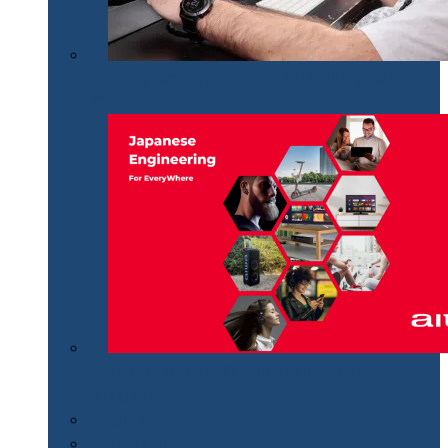
Philips Momentum 5000, monitor UHD polivalent de
32″
Aiwa revine în România distribuit de MGT
Educational
Cum se…
Review-uri