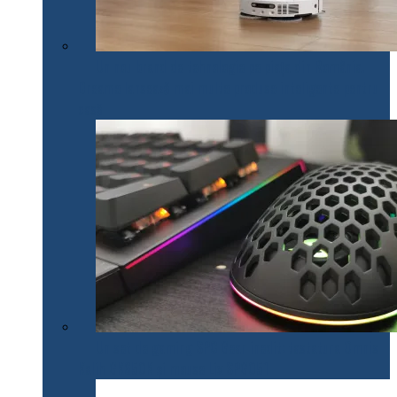
Un nou brand de tehnologie pe piața din România.
Dreame lansează mai multe produse inteligente pentru
casă
Un set de gaming SPC Gear inedit: tastatura Omnis
Kalih GK650K și mouse Lix SPG051