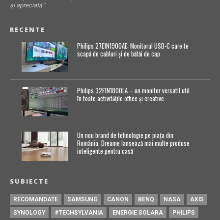
și apreciată."
RECENTE
Philips 27E1N1900AE: Monitorul USB-C care te
scapă de cabluri și de bătăi de cap
Philips 32E1N1800LA – un monitor versatil util
în toate activitățile office și creative
Un nou brand de tehnologie pe piața din
România. Dreame lansează mai multe produse
inteligente pentru casă
SUBIECTE
RECOMANDATE
SAMSUNG
CANON
BENQ
NASA
AXIS
SYNOLOGY
#TECHSYLVANIA
ENERGIE SOLARA
PHILIPS