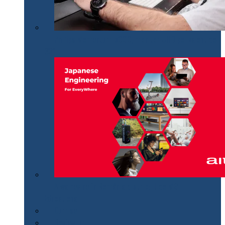
Philips Momentum 5000, monitor UHD polivalent de
32″
Aiwa revine în România distribuit de MGT
Educational
Cum se…
Review-uri