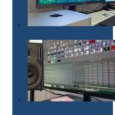
Philips 27E1N1900AE: Monitorul USB-C care te scapă
de cabluri și de bătăi de cap
Philips 32E1N1800LA – un monitor versatil util în
toate activitățile office și creative