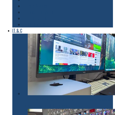
Foto & Video
Casa inteligentă
Entertainment
Sănătate & Sport
IT & C
Philips 27E1N1900AE: Monitorul USB-C care te scapă
de cabluri și de bătăi de cap