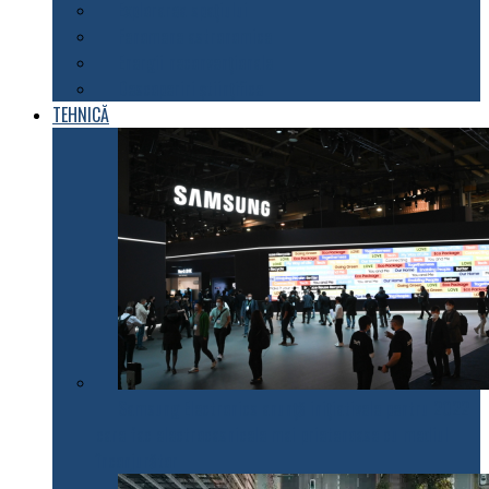
Explorarea spațiului
Fenomene astronomice
Energii neconvenționale
Descoperiri științifice
TEHNICĂ
Samsung Electronics anunță inițiativele pentru 2022
care fac electrocasnicele mai prietenoase cu mediul
înconjurător