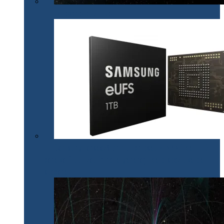
La revedere, Spitzer!
Samsung lansează primul chipset V-NAND de 1 TB
care va fi utilizat în noile generații de dispozitive de
stocare