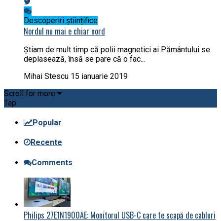
Descoperiri științifice
Nordul nu mai e chiar nord
Știam de mult timp că polii magnetici ai Pământului se
deplasează, însă se pare că o fac...
Mihai Stescu
15 ianuarie 2019
Scroll for more
Tap
Popular
Recente
Comments
Philips 27E1N1900AE: Monitorul USB-C care te scapă de cabluri