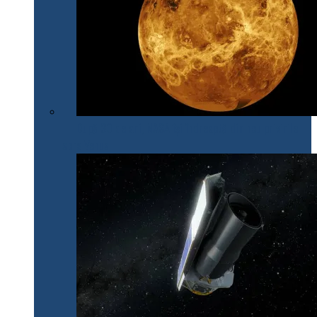
După 30 de ani, NASA își îndreaptă din nou privirile
spre Venus