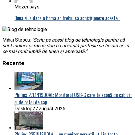
Mezei says:
Buna ziua daca o firma ar trebui sa achiziționeze aceste…
Mihai Stescu:
"Scriu pe acest blog de tehnologie pentru că
sunt inginer și mi-aș dori ca această profesie să fie din ce în
ce mai mult iubită de tineri și apreciată."
Recente
Philips 27E1N1900AE: Monitorul USB-C care te scapă de cabluri
și de bătăi de cap
Desktop
27 august 2025
Philips 32E1N1800LA – un monitor versatil util în toate