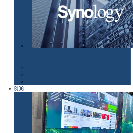
Synology susţine efortul companiilor de a organiza
lucrul de acasă pentru angajaţii lor
Tehnologii
Automatizări
Roboți
BLOG