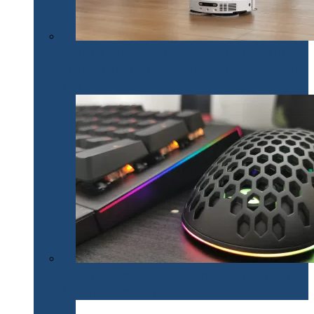
Un nou brand de tehnologie pe piața din România.
Dreame lansează mai multe produse inteligente pentru
casă
Un set de gaming SPC Gear inedit: tastatura Omnis
Kalih GK650K și mouse Lix SPG051