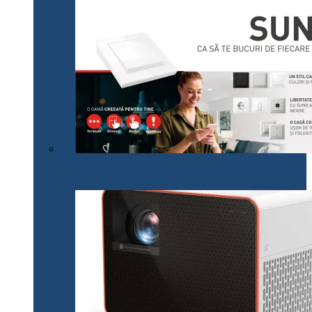
Legrand lansează pe plan local noua gamă SUNO,
adaptată cerințelor actuale ale consumatorilor