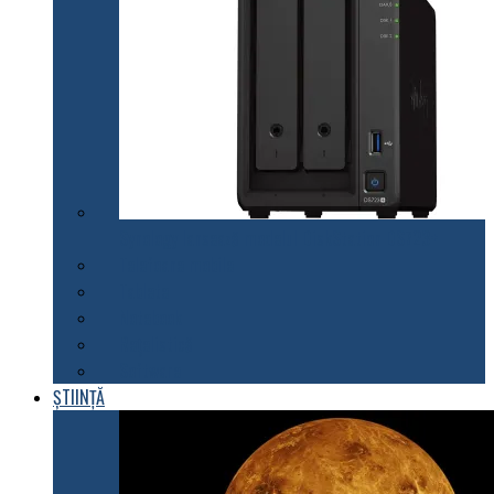
Synology lansează modelul DiskStation DS723+
Telefoane mobile
Tablete
Notebook
Rețelistică
Software
ȘTIINȚĂ