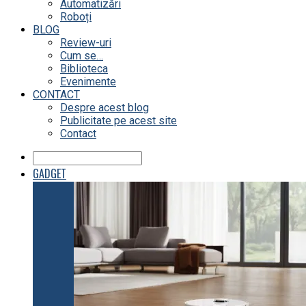
Automatizări
Roboți
BLOG
Review-uri
Cum se…
Biblioteca
Evenimente
CONTACT
Despre acest blog
Publicitate pe acest site
Contact
GADGET