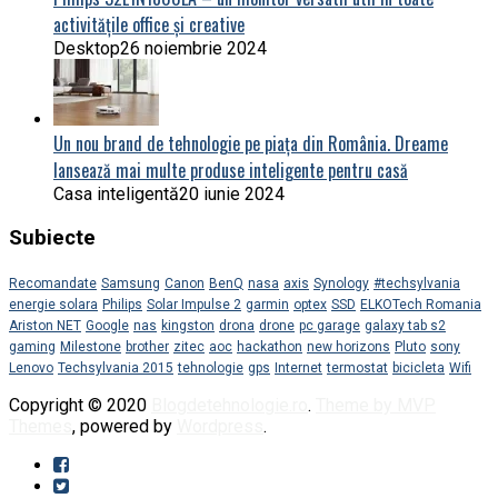
activitățile office și creative
Desktop
26 noiembrie 2024
Un nou brand de tehnologie pe piața din România. Dreame
lansează mai multe produse inteligente pentru casă
Casa inteligentă
20 iunie 2024
Subiecte
Recomandate
Samsung
Canon
BenQ
nasa
axis
Synology
#techsylvania
energie solara
Philips
Solar Impulse 2
garmin
optex
SSD
ELKOTech Romania
Ariston NET
Google
nas
kingston
drona
drone
pc garage
galaxy tab s2
gaming
Milestone
brother
zitec
aoc
hackathon
new horizons
Pluto
sony
Lenovo
Techsylvania 2015
tehnologie
gps
Internet
termostat
bicicleta
Wifi
Copyright © 2020
Blogdetehnologie.ro
.
Theme by MVP
Themes
, powered by
Wordpress
.