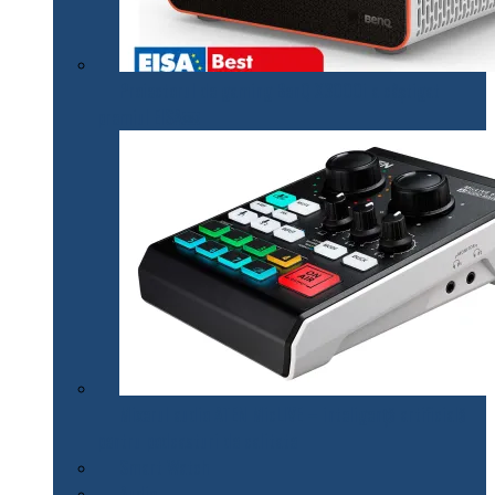
Proiectorul de gaming BenQ X3000i a câștigat
premiul EISA￼
Mixerul audio ATEN MicLIVE – inteligență artificială
pentru podcasturi de calitate
Smart Watch
Audio