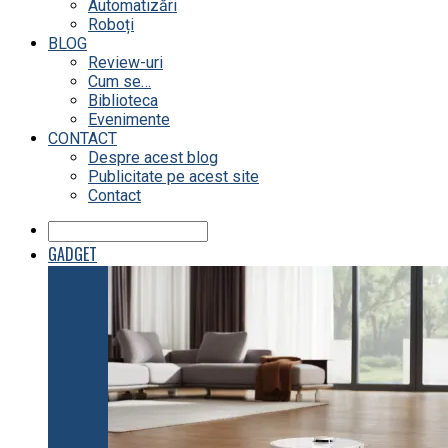
Automatizări
Roboți
BLOG
Review-uri
Cum se…
Biblioteca
Evenimente
CONTACT
Despre acest blog
Publicitate pe acest site
Contact
GADGET