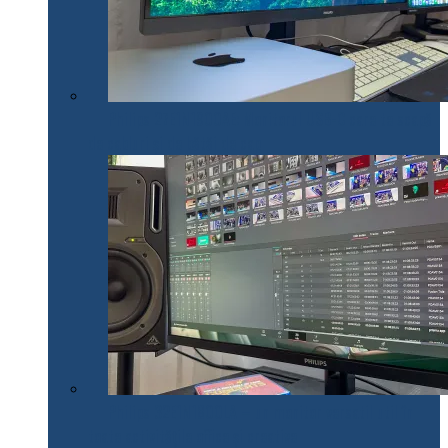
Philips 27E1N1900AE: Monitorul USB-C care te scapă
de cabluri și de bătăi de cap
Philips 32E1N1800LA – un monitor versatil util în
toate activitățile office și creative