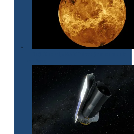
După 30 de ani, NASA își îndreaptă din nou privirile
spre Venus