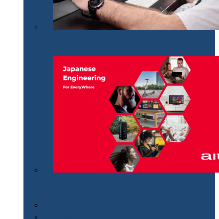
Philips Momentum 5000, monitor UHD polivalent de
32″
Aiwa revine în România distribuit de MGT
Educational
Cum se…
Review-uri