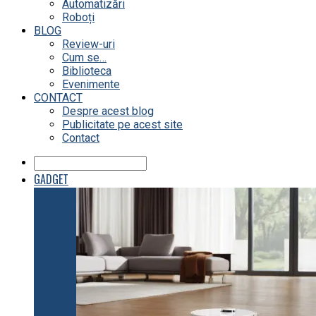
Automatizări
Roboți
BLOG
Review-uri
Cum se…
Biblioteca
Evenimente
CONTACT
Despre acest blog
Publicitate pe acest site
Contact
GADGET