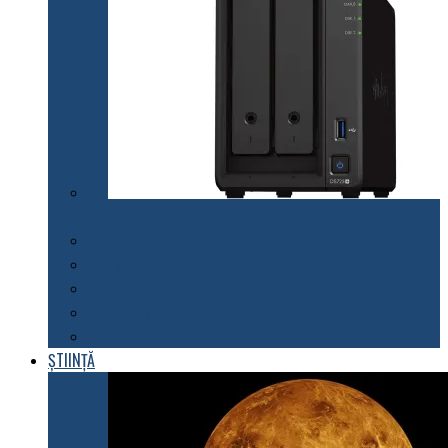
Synology lansează modelul DiskStation DS723+
Telefoane mobile
Tablete
Notebook
Rețelistică
Software
ȘTIINȚĂ