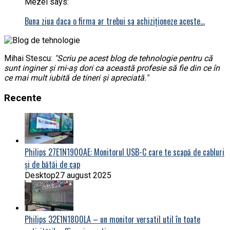
Mezei says:
Buna ziua daca o firma ar trebui sa achiziționeze aceste…
Mihai Stescu:
"Scriu pe acest blog de tehnologie pentru că
sunt inginer și mi-aș dori ca această profesie să fie din ce în
ce mai mult iubită de tineri și apreciată."
Recente
Philips 27E1N1900AE: Monitorul USB-C care te scapă de cabluri
și de bătăi de cap
Desktop
27 august 2025
Philips 32E1N1800LA – un monitor versatil util în toate