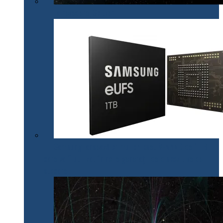
La revedere, Spitzer!
Samsung lansează primul chipset V-NAND de 1 TB
care va fi utilizat în noile generații de dispozitive de
stocare