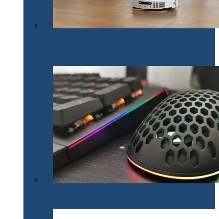
Un nou brand de tehnologie pe piața din România.
Dreame lansează mai multe produse inteligente pentru
casă
Un set de gaming SPC Gear inedit: tastatura Omnis
Kalih GK650K și mouse Lix SPG051