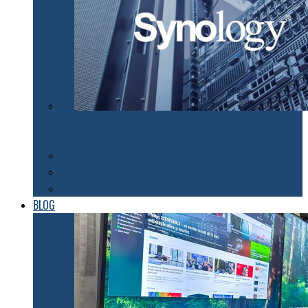
Synology susţine efortul companiilor de a organiza
lucrul de acasă pentru angajaţii lor
Tehnologii
Automatizări
Roboți
BLOG