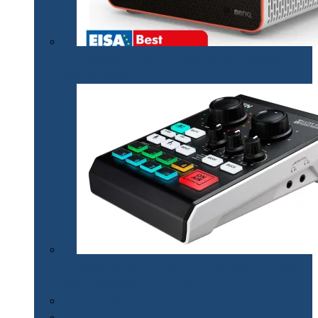
Proiectorul de gaming BenQ X3000i a câștigat
premiul EISA￼
Mixerul audio ATEN MicLIVE – inteligență artificială
pentru podcasturi de calitate
Smart Watch
Audio