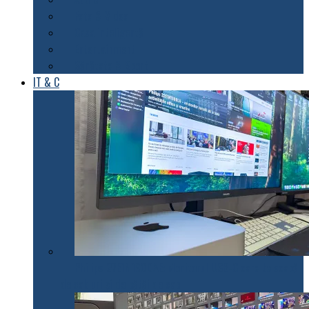
Foto & Video
Casa inteligentă
Entertainment
Sănătate & Sport
IT & C
Philips 27E1N1900AE: Monitorul USB-C care te scapă
de cabluri și de bătăi de cap