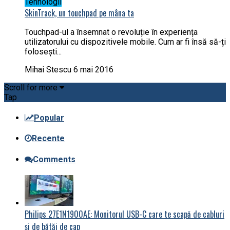
Tehnologii
SkinTrack, un touchpad pe mâna ta
Touchpad-ul a însemnat o revoluție în experiența
utilizatorului cu dispozitivele mobile. Cum ar fi însă să-ți
folosești...
Mihai Stescu
6 mai 2016
Scroll for more
Tap
Popular
Recente
Comments
Philips 27E1N1900AE: Monitorul USB-C care te scapă de cabluri
și de bătăi de cap