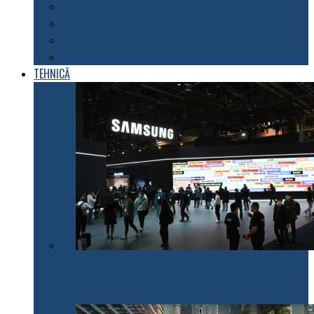
Explorarea spațiului
Fenomene astronomice
Energii neconvenționale
Descoperiri științifice
TEHNICĂ
Samsung Electronics anunță inițiativele pentru 2022
care fac electrocasnicele mai prietenoase cu mediul
înconjurător