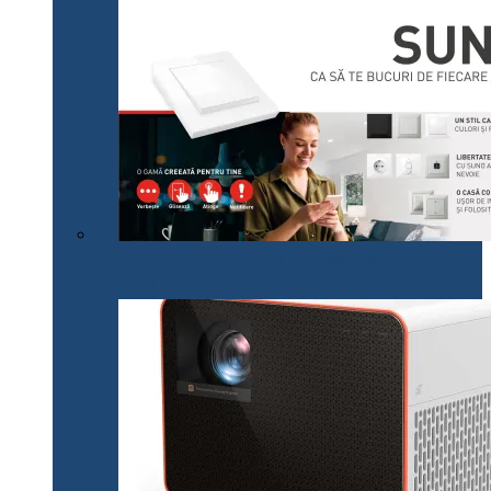
Legrand lansează pe plan local noua gamă SUNO,
adaptată cerințelor actuale ale consumatorilor