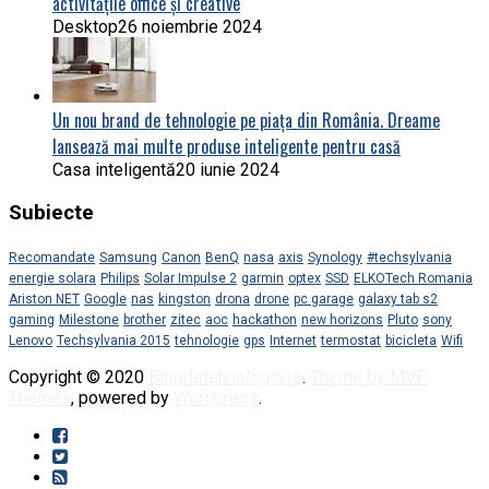
activitățile office și creative
Desktop
26 noiembrie 2024
Un nou brand de tehnologie pe piața din România. Dreame
lansează mai multe produse inteligente pentru casă
Casa inteligentă
20 iunie 2024
Subiecte
Recomandate
Samsung
Canon
BenQ
nasa
axis
Synology
#techsylvania
energie solara
Philips
Solar Impulse 2
garmin
optex
SSD
ELKOTech Romania
Ariston NET
Google
nas
kingston
drona
drone
pc garage
galaxy tab s2
gaming
Milestone
brother
zitec
aoc
hackathon
new horizons
Pluto
sony
Lenovo
Techsylvania 2015
tehnologie
gps
Internet
termostat
bicicleta
Wifi
Copyright © 2020
Blogdetehnologie.ro
.
Theme by MVP
Themes
, powered by
Wordpress
.