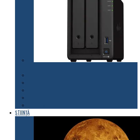
Synology lansează modelul DiskStation DS723+
Telefoane mobile
Tablete
Notebook
Rețelistică
Software
ȘTIINȚĂ