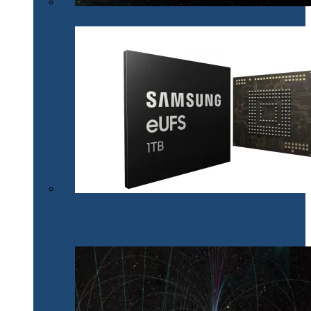
La revedere, Spitzer!
Samsung lansează primul chipset V-NAND de 1 TB
care va fi utilizat în noile generații de dispozitive de
stocare