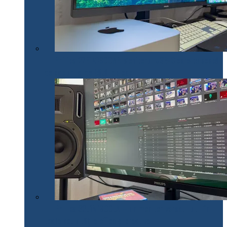
Philips 27E1N1900AE: Monitorul USB-C care te scapă
de cabluri și de bătăi de cap
Philips 32E1N1800LA – un monitor versatil util în
toate activitățile office și creative