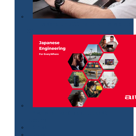
Philips Momentum 5000, monitor UHD polivalent de
32″
Aiwa revine în România distribuit de MGT
Educational
Cum se…
Review-uri