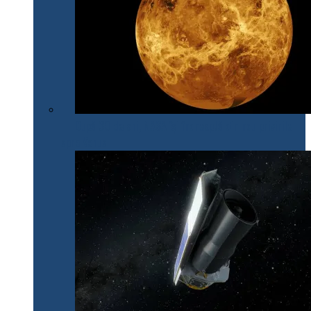
După 30 de ani, NASA își îndreaptă din nou privirile
spre Venus