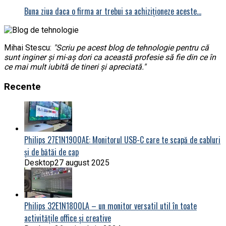
Buna ziua daca o firma ar trebui sa achiziționeze aceste…
Mihai Stescu:
"Scriu pe acest blog de tehnologie pentru că
sunt inginer și mi-aș dori ca această profesie să fie din ce în
ce mai mult iubită de tineri și apreciată."
Recente
Philips 27E1N1900AE: Monitorul USB-C care te scapă de cabluri
și de bătăi de cap
Desktop
27 august 2025
Philips 32E1N1800LA – un monitor versatil util în toate
activitățile office și creative