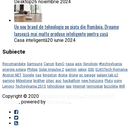
Desktop
26 noiembrie 2024
Un nou brand de tehnologie pe piața din România. Dreame
lansează mai multe produse inteligente pentru casă
Casa inteligentă
20 iunie 2024
Subiecte
Recomandate
Samsung
Canon
BenQ
nasa
axis
Synology
#techsylvania
energie solara
Philips
Solar Impulse 2
garmin
optex
SSD
ELKOTech Romania
Ariston NET
Google
nas
kingston
drona
drone
pc garage
galaxy tab s2
gaming
Milestone
brother
zitec
aoc
hackathon
new horizons
Pluto
sony
Lenovo
Techsylvania 2015
tehnologie
gps
Internet
termostat
bicicleta
Wifi
Copyright © 2020
Blogdetehnologie.ro
.
Theme by MVP
Themes
, powered by
Wordpress
.