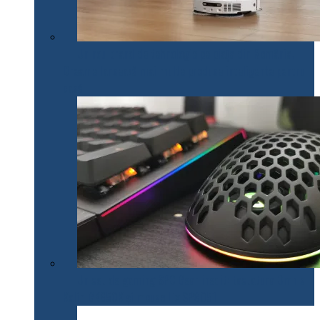
Un nou brand de tehnologie pe piața din România.
Dreame lansează mai multe produse inteligente pentru
casă
Un set de gaming SPC Gear inedit: tastatura Omnis
Kalih GK650K și mouse Lix SPG051