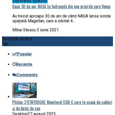
Explorarea spațiului
După 30 de ani, NASA își îndreaptă din nou privirile spre Venus
Au trecut aproape 30 de ani de când NASA lansa sonda
spațială Magellan, care a orbitat 4...
Mihai Stescu
3 iunie 2021
Scroll for more
Tap
Popular
Recente
Comments
Philips 27E1N1900AE: Monitorul USB-C care te scapă de cabluri
și de bătăi de cap
Desktop
27 august 2025