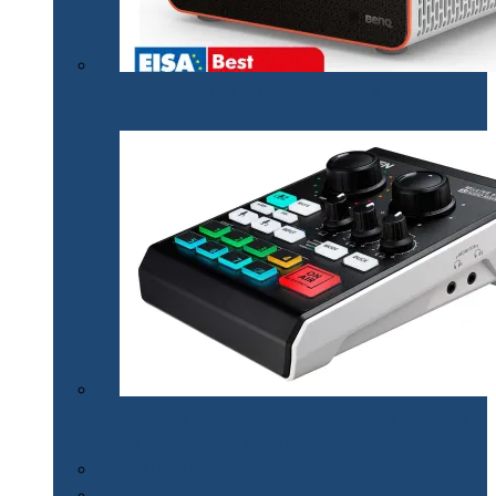
Proiectorul de gaming BenQ X3000i a câștigat
premiul EISA￼
Mixerul audio ATEN MicLIVE – inteligență artificială
pentru podcasturi de calitate
Smart Watch
Audio