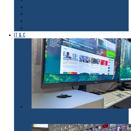
Foto & Video
Casa inteligentă
Entertainment
Sănătate & Sport
IT & C
Philips 27E1N1900AE: Monitorul USB-C care te scapă
de cabluri și de bătăi de cap