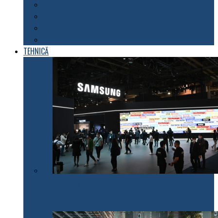
Explorarea spațiului
Fenomene astronomice
Energii neconvenționale
Descoperiri științifice
TEHNICĂ
Samsung Electronics anunță inițiativele pentru 2022
care fac electrocasnicele mai prietenoase cu mediul
înconjurător