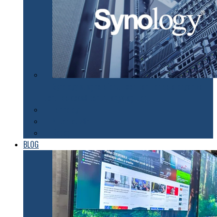
Synology susţine efortul companiilor de a organiza
lucrul de acasă pentru angajaţii lor
Tehnologii
Automatizări
Roboți
BLOG