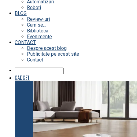
Automatizări
Roboți
BLOG
Review-uri
Cum se…
Biblioteca
Evenimente
CONTACT
Despre acest blog
Publicitate pe acest site
Contact
GADGET