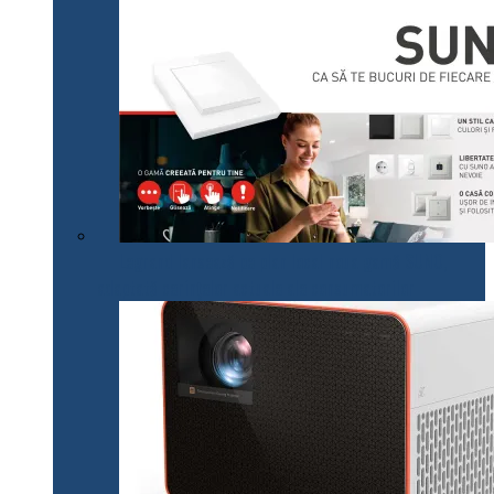
Legrand lansează pe plan local noua gamă SUNO,
adaptată cerințelor actuale ale consumatorilor