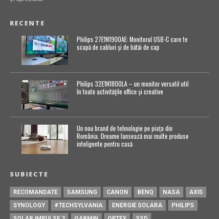
RECENTE
Philips 27E1N1900AE: Monitorul USB-C care te
scapă de cabluri și de bătăi de cap
Philips 32E1N1800LA – un monitor versatil util
în toate activitățile office și creative
Un nou brand de tehnologie pe piața din
România. Dreame lansează mai multe produse
inteligente pentru casă
SUBIECTE
RECOMANDATE
SAMSUNG
CANON
BENQ
NASA
AXIS
SYNOLOGY
#TECHSYLVANIA
ENERGIE SOLARA
PHILIPS
SOLAR IMPULSE 2
GARMIN
OPTEX
SSD