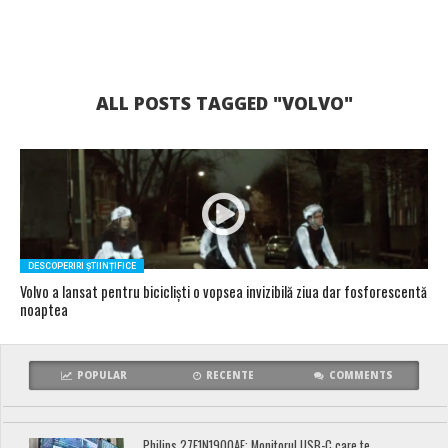
ALL POSTS TAGGED "VOLVO"
DESCOPERIRI ȘTIINȚIFICE
Volvo a lansat pentru bicicliști o vopsea invizibilă ziua dar fosforescentă
noaptea
POPULAR
RECENTE
COMMENTS
Philips 27E1N1900AE: Monitorul USB-C care te