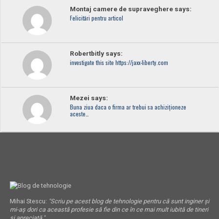
Montaj camere de supraveghere says:
Felicitări pentru articol
Robertbitly says:
investigate this site https://jaxx-liberty.com
Mezei says:
Buna ziua daca o firma ar trebui sa achiziționeze
aceste…
Mihai Stescu:
"Scriu pe acest blog de tehnologie pentru că sunt inginer și
mi-aș dori ca această profesie să fie din ce în ce mai mult iubită de tineri
și apreciată."