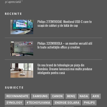
și apreciată."
RECENTE
Philips 27E1N1900AE: Monitorul USB-C care te
scapă de cabluri și de bătăi de cap
Philips 32E1N1800LA – un monitor versatil util
în toate activitățile office și creative
Un nou brand de tehnologie pe piața din
România. Dreame lansează mai multe produse
inteligente pentru casă
SUBIECTE
RECOMANDATE
SAMSUNG
CANON
BENQ
NASA
AXIS
SYNOLOGY
#TECHSYLVANIA
ENERGIE SOLARA
PHILIPS