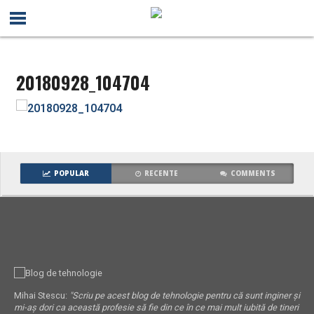
20180928_104704
POPULAR
RECENTE
COMMENTS
Mihai Stescu:
"Scriu pe acest blog de tehnologie pentru că sunt inginer și
mi-aș dori ca această profesie să fie din ce în ce mai mult iubită de tineri