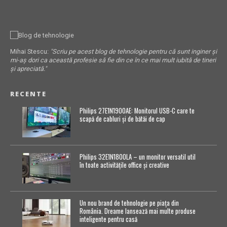
Mihai Stescu:
"Scriu pe acest blog de tehnologie pentru că sunt inginer și
mi-aș dori ca această profesie să fie din ce în ce mai mult iubită de tineri
și apreciată."
RECENTE
Philips 27E1N1900AE: Monitorul USB-C care te
scapă de cabluri și de bătăi de cap
Philips 32E1N1800LA – un monitor versatil util
în toate activitățile office și creative
Un nou brand de tehnologie pe piața din
România. Dreame lansează mai multe produse
inteligente pentru casă