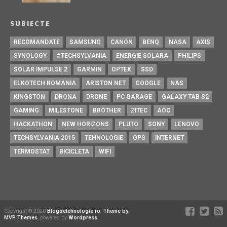
SUBIECTE
RECOMANDATE
SAMSUNG
CANON
BENQ
NASA
AXIS
SYNOLOGY
#TECHSYLVANIA
ENERGIE SOLARA
PHILIPS
SOLAR IMPULSE 2
GARMIN
OPTEX
SSD
ELKOTECH ROMANIA
ARISTON NET
GOOGLE
NAS
KINGSTON
DRONA
DRONE
PC GARAGE
GALAXY TAB S2
GAMING
MILESTONE
BROTHER
ZITEC
AOC
HACKATHON
NEW HORIZONS
PLUTO
SONY
LENOVO
TECHSYLVANIA 2015
TEHNOLOGIE
GPS
INTERNET
TERMOSTAT
BICICLETA
WIFI
Copyright © 2020
Blogdetehnologie.ro
.
Theme by
MVP Themes
, powered by
Wordpress
.