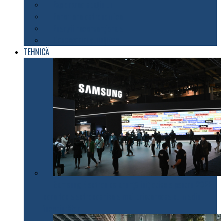
Explorarea spațiului
Fenomene astronomice
Energii neconvenționale
Descoperiri științifice
TEHNICĂ
Samsung Electronics anunță inițiativele pentru 2022
care fac electrocasnicele mai prietenoase cu mediul
înconjurător