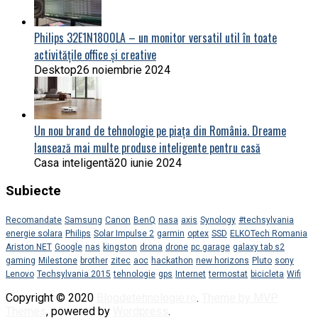
Philips 32E1N1800LA – un monitor versatil util în toate
activitățile office și creative
Desktop
26 noiembrie 2024
Un nou brand de tehnologie pe piața din România. Dreame
lansează mai multe produse inteligente pentru casă
Casa inteligentă
20 iunie 2024
Subiecte
Recomandate
Samsung
Canon
BenQ
nasa
axis
Synology
#techsylvania
energie solara
Philips
Solar Impulse 2
garmin
optex
SSD
ELKOTech Romania
Ariston NET
Google
nas
kingston
drona
drone
pc garage
galaxy tab s2
gaming
Milestone
brother
zitec
aoc
hackathon
new horizons
Pluto
sony
Lenovo
Techsylvania 2015
tehnologie
gps
Internet
termostat
bicicleta
Wifi
Copyright © 2020
Blogdetehnologie.ro
.
Theme by MVP
Themes
, powered by
Wordpress
.