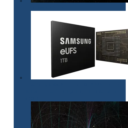
La revedere, Spitzer!
Samsung lansează primul chipset V-NAND de 1 TB
care va fi utilizat în noile generații de dispozitive de
stocare