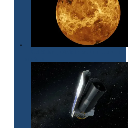
După 30 de ani, NASA își îndreaptă din nou privirile
spre Venus