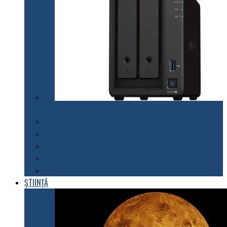
Synology lansează modelul DiskStation DS723+
Telefoane mobile
Tablete
Notebook
Rețelistică
Software
ȘTIINȚĂ