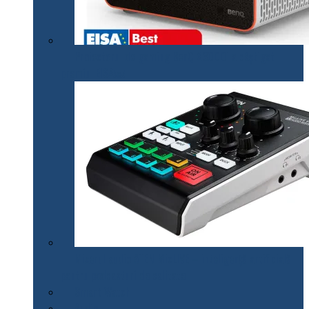
Proiectorul de gaming BenQ X3000i a câștigat
premiul EISA￼
Mixerul audio ATEN MicLIVE – inteligență artificială
pentru podcasturi de calitate
Smart Watch
Audio