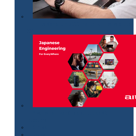
Philips Momentum 5000, monitor UHD polivalent de
32″
Aiwa revine în România distribuit de MGT
Educational
Cum se…
Review-uri