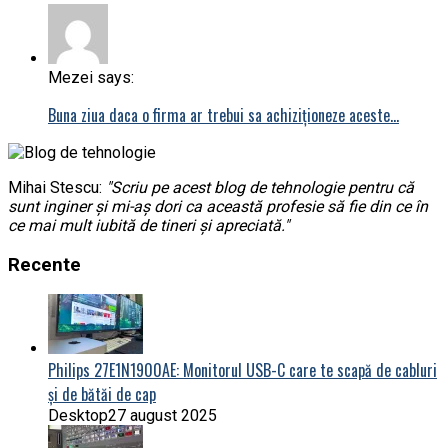
Mezei says:
Buna ziua daca o firma ar trebui sa achiziționeze aceste…
Mihai Stescu:
"Scriu pe acest blog de tehnologie pentru că
sunt inginer și mi-aș dori ca această profesie să fie din ce în
ce mai mult iubită de tineri și apreciată."
Recente
Philips 27E1N1900AE: Monitorul USB-C care te scapă de cabluri
și de bătăi de cap
Desktop
27 august 2025