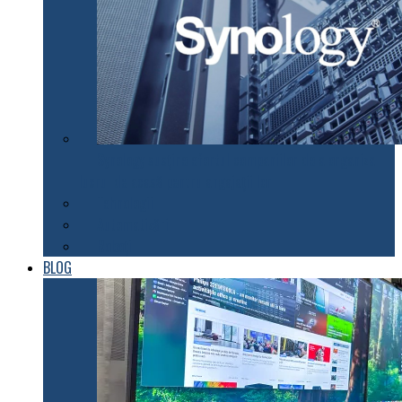
Synology susţine efortul companiilor de a organiza
lucrul de acasă pentru angajaţii lor
Tehnologii
Automatizări
Roboți
BLOG