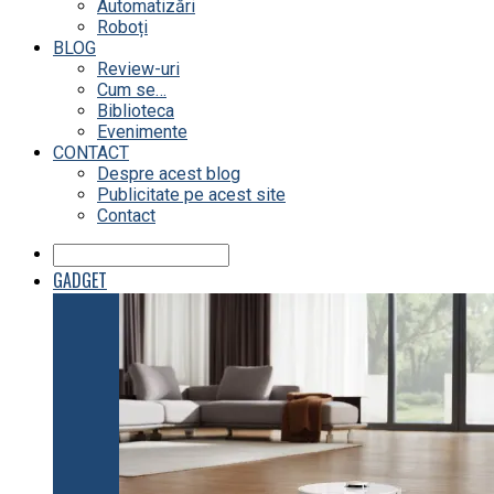
Automatizări
Roboți
BLOG
Review-uri
Cum se…
Biblioteca
Evenimente
CONTACT
Despre acest blog
Publicitate pe acest site
Contact
GADGET