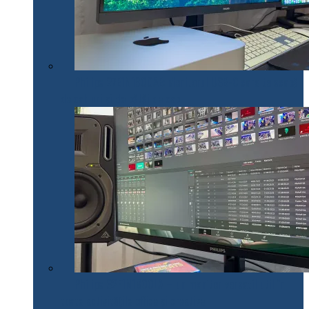
Philips 27E1N1900AE: Monitorul USB-C care te scapă
de cabluri și de bătăi de cap
Philips 32E1N1800LA – un monitor versatil util în
toate activitățile office și creative