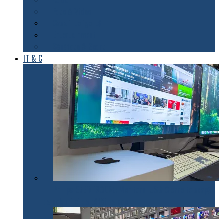
Foto & Video
Casa inteligentă
Entertainment
Sănătate & Sport
IT & C
Philips 27E1N1900AE: Monitorul USB-C care te scapă
de cabluri și de bătăi de cap