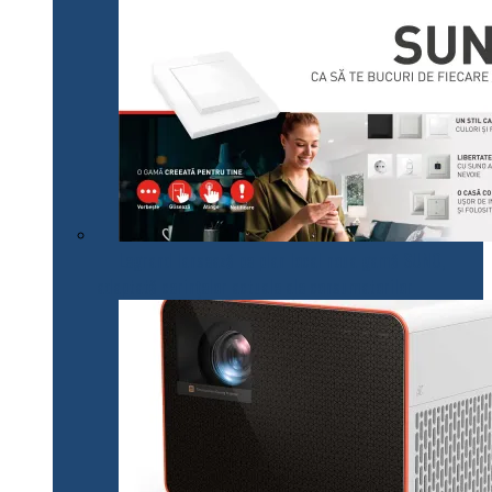
Legrand lansează pe plan local noua gamă SUNO,
adaptată cerințelor actuale ale consumatorilor