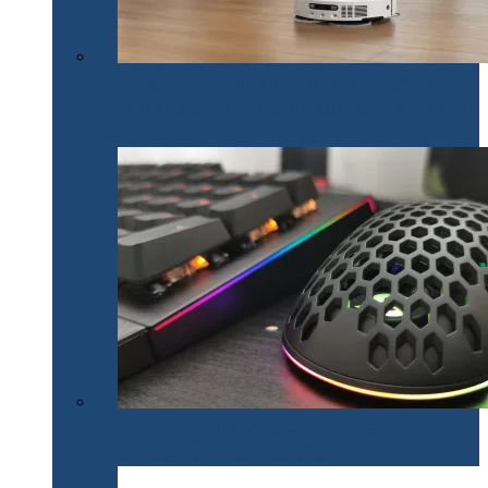
Un nou brand de tehnologie pe piața din România.
Dreame lansează mai multe produse inteligente pentru
casă
Un set de gaming SPC Gear inedit: tastatura Omnis
Kalih GK650K și mouse Lix SPG051