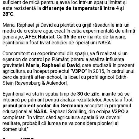
suficient de mică pentru a avea loc într-un spațiu limitat și
este rezistentă la
diferențe de temperatură între 4 și
28°C
.
Maria, Raphael și David au plantat cu grijă răsadurile într-un
mediu de creștere agar, creat în cutia experimentală de ultimă
generație,
AFEx Habitat
. Cu
36 de ore
înainte de lansare,
eșantionul a fost livrat echipei de operațiuni NASA.
Concomitent cu experimentul din spațiu, va fi realizat și un
eșantion de control pe Pământ, pentru a analiza influența
gravitației.
Maria, Raphael și David
, care studiază în prezent
agricultura, au început proiectul “
V3PO
” în 2015, în cadrul unui
cerc de știință after-school, la liceul cu profil agricol Edith-
Stein Ravensburg & Aulendorf.
Eșantionul va sta în spațiu timp de
30 de zile
, înainte să se
întoarcă pe pământ pentru analiza rezultatelor. Acesta a fost
primul proiect școlar din Germania
acceptat în programul
educațional al
NASA.
Raphael Schilling, din echipa
V3PO
a
completat: “In viitor, când agricultura spațială va deveni
realitate, probabil că lumea ne va considera pionieri ai
domeniului.”