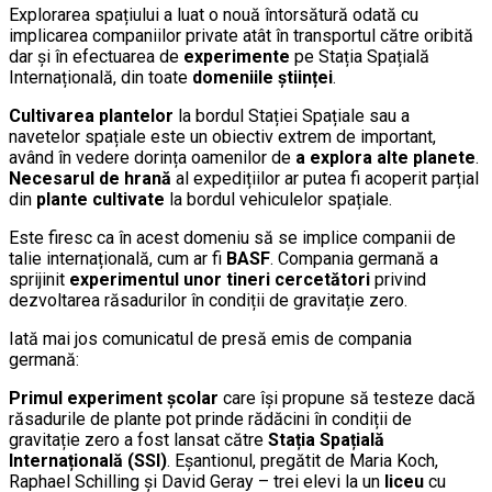
Explorarea spațiului a luat o nouă întorsătură odată cu
implicarea companiilor private atât în transportul către oribită
dar și în efectuarea de
experimente
pe Stația Spațială
Internațională, din toate
domeniile științei
.
Cultivarea plantelor
la bordul Stației Spațiale sau a
navetelor spațiale este un obiectiv extrem de important,
având în vedere dorința oamenilor de
a explora alte planete
.
Necesarul de hrană
al expedițiilor ar putea fi acoperit parțial
din
plante cultivate
la bordul vehiculelor spațiale.
Este firesc ca în acest domeniu să se implice companii de
talie internațională, cum ar fi
BASF
. Compania germană a
sprijinit
experimentul unor tineri cercetători
privind
dezvoltarea răsadurilor în condiții de gravitație zero.
Iată mai jos comunicatul de presă emis de compania
germană:
Primul experiment școlar
care își propune să testeze dacă
răsadurile de plante pot prinde rădăcini în condiții de
gravitație zero a fost lansat către
Stația Spațială
Internațională (SSI)
. Eșantionul, pregătit de Maria Koch,
Raphael Schilling și David Geray – trei elevi la un
liceu
cu