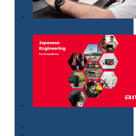
Philips Momentum 5000, monitor UHD polivalent de
32″
Aiwa revine în România distribuit de MGT
Educational
Cum se…
Review-uri