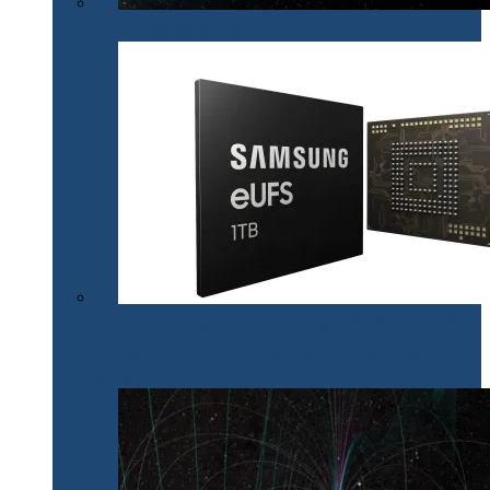
La revedere, Spitzer!
Samsung lansează primul chipset V-NAND de 1 TB
care va fi utilizat în noile generații de dispozitive de
stocare