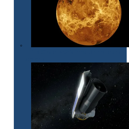
După 30 de ani, NASA își îndreaptă din nou privirile
spre Venus