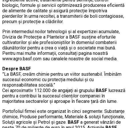
biologic, formule și servicii optimizează producerea eficientă
de alimente de calitate și asigură protecție împotriva
pierderilor în urma recoltei, a transmiterii de boli contagioase,
precum și protecție a clădirilor.
Prin intermediul noilor tehnologii și al expertizei acumulate,
Divizia de Protecție a Plantelor a BASF susține eforturile
cultivatorilor și ale profesioniștilor în domeniul combaterii
dăunătorilor pentru a crea o viață și o societate mai bună.
Pentru mai multe informații, consultați pagina noastră
www.agro.basf.com sau canalele noastre de social media.
Despre BASF
”La BASF, creăm chimie pentru un viitor sustenabil. Îmbinăm
succesul economic cu protecția mediului și cu
responsabilitatea socială.”
Cei aproximativ 112.000 de angajați ai grupului
BASF
lucrează
pentru a contribui la succesul clienților companiei în
majoritatea sectoarelor și aproape în fiecare țară din lume.
Portofoliul firmei este organizat în cinci segmente: Substanţe
chimice, Produse performante, Materiale & soluţii funcţionale,
Soluţii agricole şi Petrol și gaze.
BASF
a generat vânzări de
peste 70 de miliarde de euro în anul 2015. Acțiunile
BASF