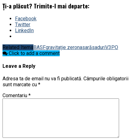
Ți-a plăcut? Trimite-l mai departe:
Facebook
Twitter
LinkedIn
Related Items
BASF
gravitație zero
nasa
răsaduri
V3PO
Click to add a comment
Leave a Reply
Adresa ta de email nu va fi publicată.
Câmpurile obligatorii
sunt marcate cu
*
Comentariu
*