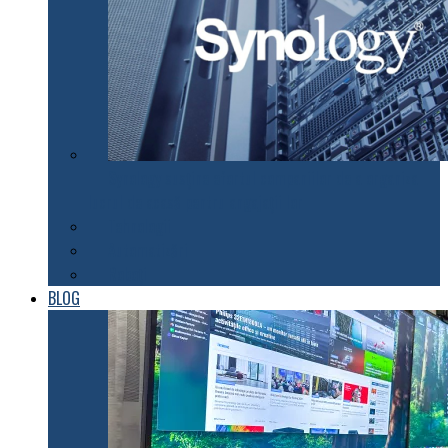
Synology susţine efortul companiilor de a organiza
lucrul de acasă pentru angajaţii lor
Tehnologii
Automatizări
Roboți
BLOG