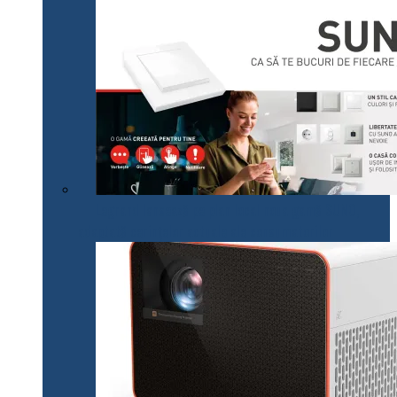
Legrand lansează pe plan local noua gamă SUNO,
adaptată cerințelor actuale ale consumatorilor