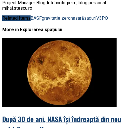
Project Manager Blogdetehnologie.ro, blog personal:
mihai.stescu.ro
Related Items
BASF
gravitație zero
nasa
răsaduri
V3PO
More in Explorarea spațiului
După 30 de ani, NASA își îndreaptă din nou