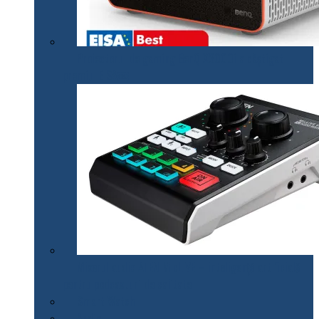
Proiectorul de gaming BenQ X3000i a câștigat
premiul EISA￼
Mixerul audio ATEN MicLIVE – inteligență artificială
pentru podcasturi de calitate
Smart Watch
Audio