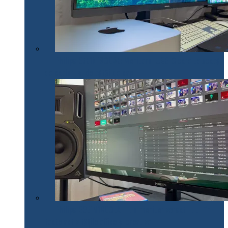
Philips 27E1N1900AE: Monitorul USB-C care te scapă
de cabluri și de bătăi de cap
Philips 32E1N1800LA – un monitor versatil util în
toate activitățile office și creative