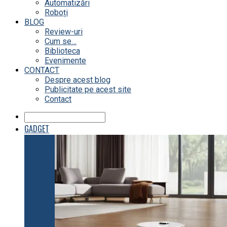
Automatizări
Roboți
BLOG
Review-uri
Cum se…
Biblioteca
Evenimente
CONTACT
Despre acest blog
Publicitate pe acest site
Contact
GADGET