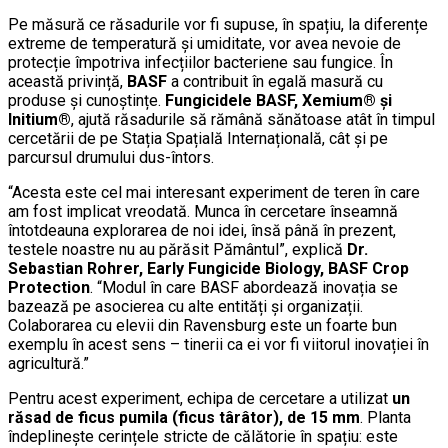
Pe măsură ce răsadurile vor fi supuse, în spațiu, la diferențe
extreme de temperatură și umiditate, vor avea nevoie de
protecție împotriva infecțiilor bacteriene sau fungice. În
această privință,
BASF
a contribuit în egală masură cu
produse și cunoștințe.
Fungicidele BASF, Xemium® și
Initium®
, ajută răsadurile să rămână sănătoase atât în timpul
cercetării de pe Stația Spațială Internațională, cât și pe
parcursul drumului dus-întors.
“Acesta este cel mai interesant experiment de teren în care
am fost implicat vreodată. Munca în cercetare înseamnă
întotdeauna explorarea de noi idei, însă până în prezent,
testele noastre nu au părăsit Pământul”, explică
Dr.
Sebastian Rohrer, Early Fungicide Biology, BASF Crop
Protection
. “Modul în care BASF abordează inovația se
bazează pe asocierea cu alte entități și organizații.
Colaborarea cu elevii din Ravensburg este un foarte bun
exemplu în acest sens – tinerii ca ei vor fi viitorul inovației în
agricultură.”
Pentru acest experiment, echipa de cercetare a utilizat
un
răsad de ficus pumila (ficus târâtor), de 15 mm
. Planta
îndeplinește cerințele stricte de călătorie în spațiu: este