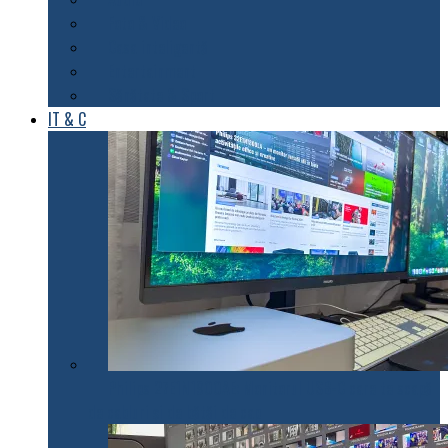
Foto & Video
Casa inteligentă
Entertainment
Sănătate & Sport
IT & C
Philips 27E1N1900AE: Monitorul USB-C care te scapă
de cabluri și de bătăi de cap