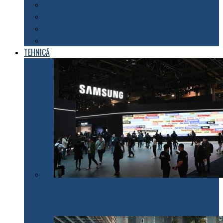
Explorarea spațiului
Fenomene astronomice
Energii neconvenționale
Descoperiri științifice
TEHNICĂ
Samsung Electronics anunță inițiativele pentru 2022
care fac electrocasnicele mai prietenoase cu mediul
înconjurător