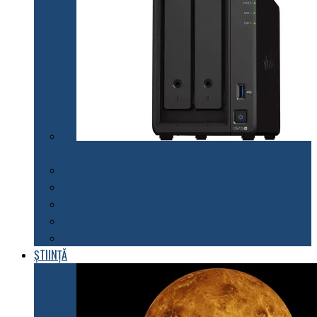
Synology lansează modelul DiskStation DS723+
Telefoane mobile
Tablete
Notebook
Rețelistică
Software
ȘTIINȚĂ