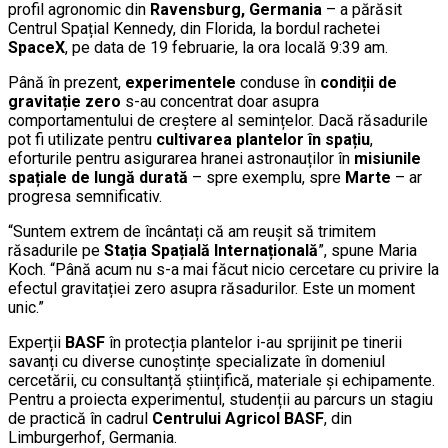
profil agronomic din
Ravensburg, Germania
– a părăsit
Centrul Spațial Kennedy, din Florida, la bordul rachetei
SpaceX
, pe data de 19 februarie, la ora locală 9:39 am.
Până în prezent,
experimentele
conduse în
condiții de
gravitație zero
s-au concentrat doar asupra
comportamentului de creștere al semințelor. Dacă răsadurile
pot fi utilizate pentru
cultivarea plantelor în spațiu
,
eforturile pentru asigurarea hranei astronauților în
misiunile
spațiale de lungă durată
– spre exemplu, spre
Marte
– ar
progresa semnificativ.
“Suntem extrem de încântați că am reușit să trimitem
răsadurile pe
Stația Spațială Internațională
”, spune Maria
Koch. “Până acum nu s-a mai făcut nicio cercetare cu privire la
efectul gravitației zero asupra răsadurilor. Este un moment
unic.”
Experții
BASF
în protecția plantelor i-au sprijinit pe tinerii
savanți cu diverse cunoștințe specializate în domeniul
cercetării, cu consultanță științifică, materiale și echipamente.
Pentru a proiecta experimentul, studenții au parcurs un stagiu
de practică în cadrul
Centrului Agricol BASF
, din
Limburgerhof, Germania.