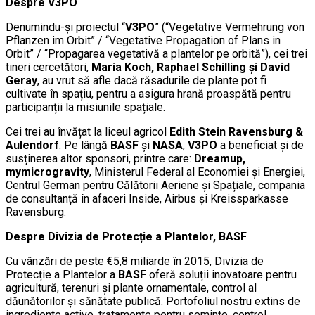
Despre V3PO
Denumindu-și proiectul “
V3PO
” (“Vegetative Vermehrung von
Pflanzen im Orbit” / “Vegetative Propagation of Plans in
Orbit” / “Propagarea vegetativă a plantelor pe orbită”), cei trei
tineri cercetători,
Maria Koch, Raphael Schilling și David
Geray
, au vrut să afle dacă răsadurile de plante pot fi
cultivate în spațiu, pentru a asigura hrană proaspătă pentru
participanții la misiunile spațiale.
Cei trei au învățat la liceul agricol
Edith Stein Ravensburg &
Aulendorf
. Pe lângă
BASF
și
NASA
,
V3PO
a beneficiat și de
susținerea altor sponsori, printre care:
Dreamup,
mymicrogravity
, Ministerul Federal al Economiei și Energiei,
Centrul German pentru Călătorii Aeriene și Spațiale, compania
de consultanță în afaceri Inside, Airbus și Kreissparkasse
Ravensburg.
Despre Divizia de Protecție a Plantelor, BASF
Cu vânzări de peste €5,8 miliarde în 2015, Divizia de
Protecție a Plantelor a
BASF
oferă soluții inovatoare pentru
agricultură, terenuri și plante ornamentale, control al
dăunătorilor și sănătate publică. Portofoliul nostru extins de
ingrediente active, tratamente pentru semințe, control