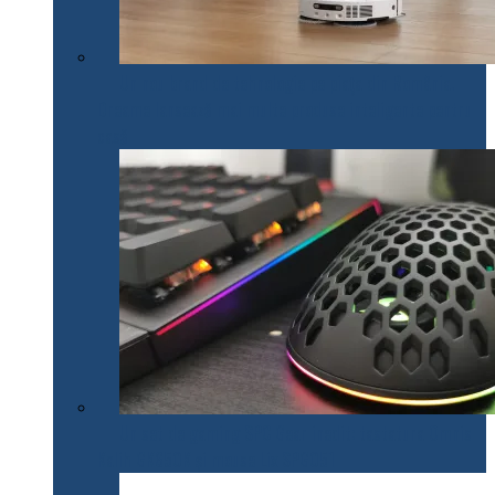
Un nou brand de tehnologie pe piața din România.
Dreame lansează mai multe produse inteligente pentru
casă
Un set de gaming SPC Gear inedit: tastatura Omnis
Kalih GK650K și mouse Lix SPG051