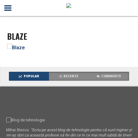
BLAZE
POPULAR
RECENTE
COMMENTS
Mihai Stescu:
"Scriu pe acest blog de tehnologie pentru că sunt inginer și
mi-aș dori ca această profesie să fie din ce în ce mai mult iubită de tineri