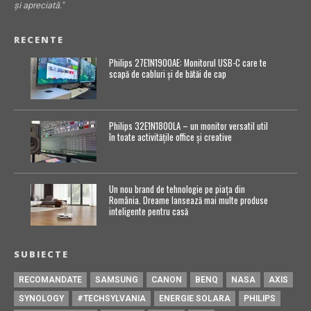
și apreciată."
RECENTE
Philips 27E1N1900AE: Monitorul USB-C care te
scapă de cabluri și de bătăi de cap
Philips 32E1N1800LA – un monitor versatil util
în toate activitățile office și creative
Un nou brand de tehnologie pe piața din
România. Dreame lansează mai multe produse
inteligente pentru casă
SUBIECTE
RECOMANDATE
SAMSUNG
CANON
BENQ
NASA
AXIS
SYNOLOGY
#TECHSYLVANIA
ENERGIE SOLARA
PHILIPS