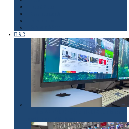
Foto & Video
Casa inteligentă
Entertainment
Sănătate & Sport
IT & C
Philips 27E1N1900AE: Monitorul USB-C care te scapă
de cabluri și de bătăi de cap