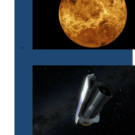
După 30 de ani, NASA își îndreaptă din nou privirile
spre Venus