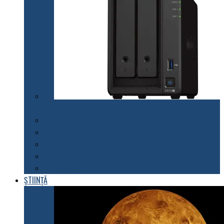
Synology lansează modelul DiskStation DS723+
Telefoane mobile
Tablete
Notebook
Rețelistică
Software
ȘTIINȚĂ