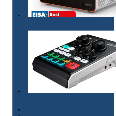
Proiectorul de gaming BenQ X3000i a câștigat
premiul EISA￼
Mixerul audio ATEN MicLIVE – inteligență artificială
pentru podcasturi de calitate
Smart Watch
Audio