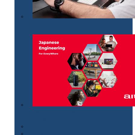
Philips Momentum 5000, monitor UHD polivalent de
32″
Aiwa revine în România distribuit de MGT
Educational
Cum se…
Review-uri