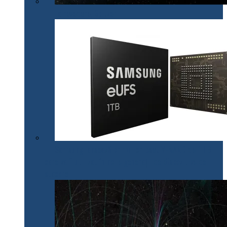
La revedere, Spitzer!
Samsung lansează primul chipset V-NAND de 1 TB
care va fi utilizat în noile generații de dispozitive de
stocare