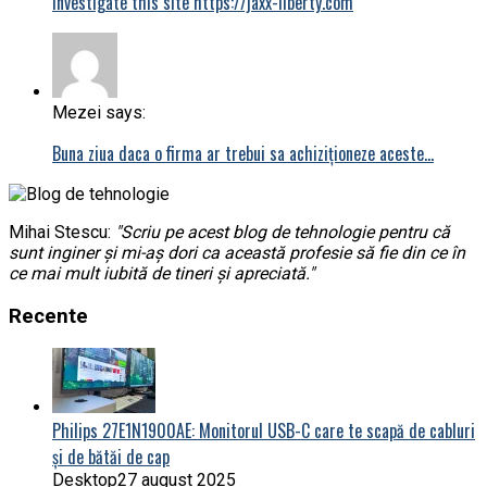
investigate this site https://jaxx-liberty.com
Mezei says:
Buna ziua daca o firma ar trebui sa achiziționeze aceste…
Mihai Stescu:
"Scriu pe acest blog de tehnologie pentru că
sunt inginer și mi-aș dori ca această profesie să fie din ce în
ce mai mult iubită de tineri și apreciată."
Recente
Philips 27E1N1900AE: Monitorul USB-C care te scapă de cabluri
și de bătăi de cap
Desktop
27 august 2025