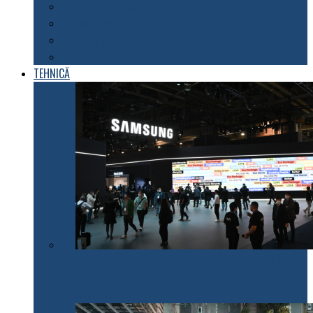
Explorarea spațiului
Fenomene astronomice
Energii neconvenționale
Descoperiri științifice
TEHNICĂ
Samsung Electronics anunță inițiativele pentru 2022
care fac electrocasnicele mai prietenoase cu mediul
înconjurător