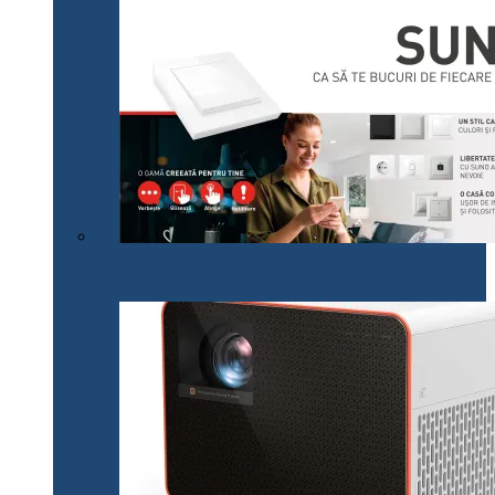
Legrand lansează pe plan local noua gamă SUNO,
adaptată cerințelor actuale ale consumatorilor