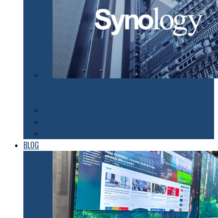
Synology susţine efortul companiilor de a organiza
lucrul de acasă pentru angajaţii lor
Tehnologii
Automatizări
Roboți
BLOG