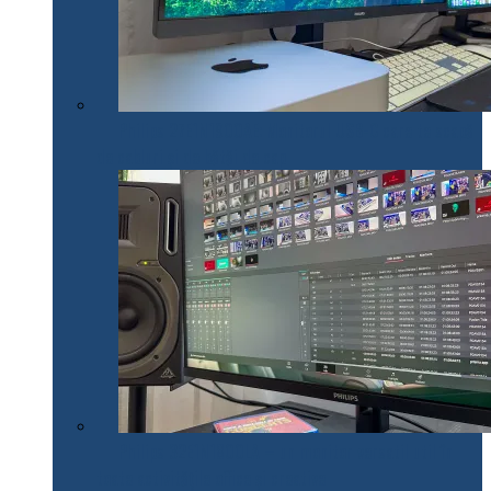
Philips 27E1N1900AE: Monitorul USB-C care te scapă
de cabluri și de bătăi de cap
Philips 32E1N1800LA – un monitor versatil util în
toate activitățile office și creative