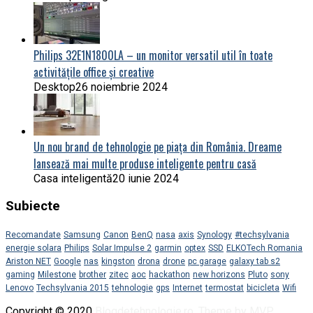
Philips 32E1N1800LA – un monitor versatil util în toate
activitățile office și creative
Desktop
26 noiembrie 2024
Un nou brand de tehnologie pe piața din România. Dreame
lansează mai multe produse inteligente pentru casă
Casa inteligentă
20 iunie 2024
Subiecte
Recomandate
Samsung
Canon
BenQ
nasa
axis
Synology
#techsylvania
energie solara
Philips
Solar Impulse 2
garmin
optex
SSD
ELKOTech Romania
Ariston NET
Google
nas
kingston
drona
drone
pc garage
galaxy tab s2
gaming
Milestone
brother
zitec
aoc
hackathon
new horizons
Pluto
sony
Lenovo
Techsylvania 2015
tehnologie
gps
Internet
termostat
bicicleta
Wifi
Copyright © 2020
Blogdetehnologie.ro
.
Theme by MVP