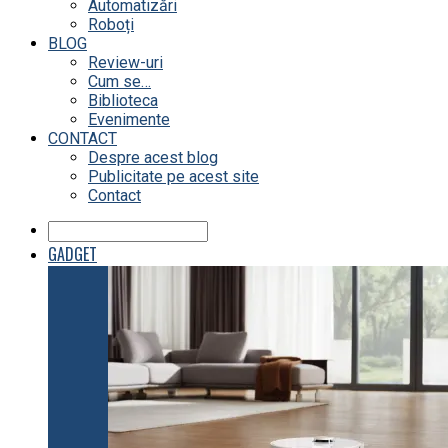
Automatizări
Roboți
BLOG
Review-uri
Cum se…
Biblioteca
Evenimente
CONTACT
Despre acest blog
Publicitate pe acest site
Contact
GADGET