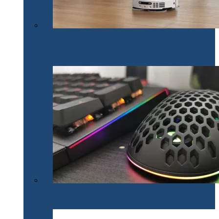
Un nou brand de tehnologie pe piața din România.
Dreame lansează mai multe produse inteligente pentru
casă
Un set de gaming SPC Gear inedit: tastatura Omnis
Kalih GK650K și mouse Lix SPG051