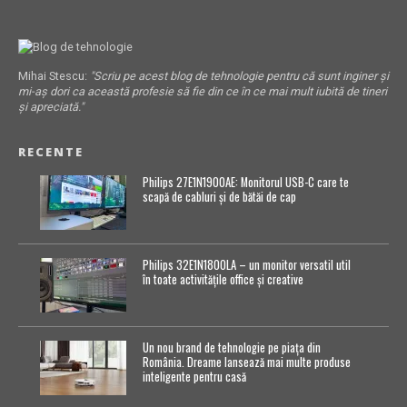
Mihai Stescu:
"Scriu pe acest blog de tehnologie pentru că sunt inginer și
mi-aș dori ca această profesie să fie din ce în ce mai mult iubită de tineri
și apreciată."
RECENTE
Philips 27E1N1900AE: Monitorul USB-C care te
scapă de cabluri și de bătăi de cap
Philips 32E1N1800LA – un monitor versatil util
în toate activitățile office și creative
Un nou brand de tehnologie pe piața din
România. Dreame lansează mai multe produse
inteligente pentru casă