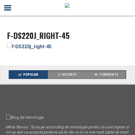
F-DS220J_RIGHT-45
POPULAR
RECENTE
COMMENTS
Mihai Stescu:
"Scriu pe acest blog de tehnologie pentru că sunt inginer și
mi-aș dori ca această profesie să fie din ce în ce mai mult iubită de tineri