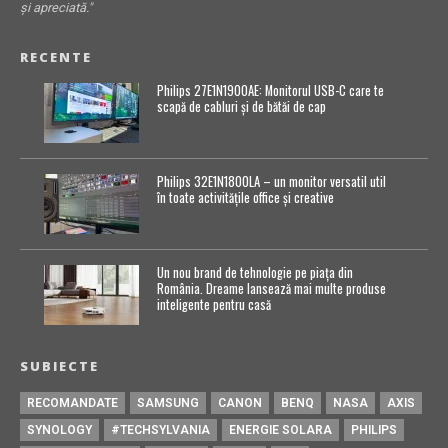
și apreciată."
RECENTE
Philips 27E1N1900AE: Monitorul USB-C care te
scapă de cabluri și de bătăi de cap
Philips 32E1N1800LA – un monitor versatil util
în toate activitățile office și creative
Un nou brand de tehnologie pe piața din
România. Dreame lansează mai multe produse
inteligente pentru casă
SUBIECTE
RECOMANDATE
SAMSUNG
CANON
BENQ
NASA
AXIS
SYNOLOGY
#TECHSYLVANIA
ENERGIE SOLARA
PHILIPS