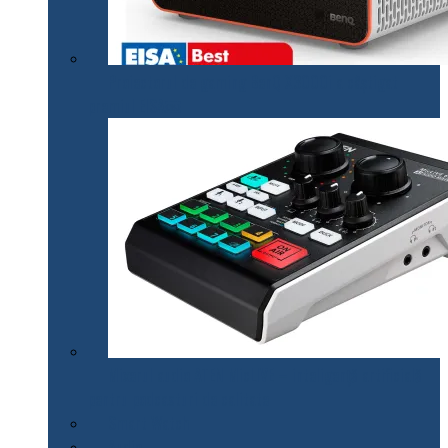
Proiectorul de gaming BenQ X3000i a câștigat
premiul EISA￼
Mixerul audio ATEN MicLIVE – inteligență artificială
pentru podcasturi de calitate
Smart Watch
Audio