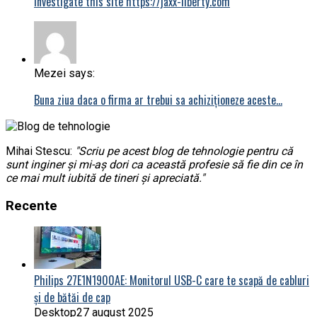
investigate this site https://jaxx-liberty.com
Mezei says:
Buna ziua daca o firma ar trebui sa achiziționeze aceste…
Mihai Stescu:
"Scriu pe acest blog de tehnologie pentru că
sunt inginer și mi-aș dori ca această profesie să fie din ce în
ce mai mult iubită de tineri și apreciată."
Recente
Philips 27E1N1900AE: Monitorul USB-C care te scapă de cabluri
și de bătăi de cap
Desktop
27 august 2025