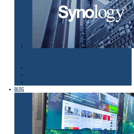
Synology susţine efortul companiilor de a organiza
lucrul de acasă pentru angajaţii lor
Tehnologii
Automatizări
Roboți
BLOG