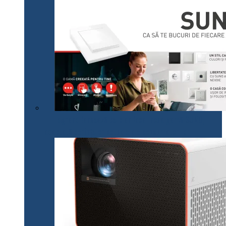
Legrand lansează pe plan local noua gamă SUNO,
adaptată cerințelor actuale ale consumatorilor