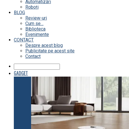
Automatizări
Roboți
BLOG
Review-uri
Cum se…
Biblioteca
Evenimente
CONTACT
Despre acest blog
Publicitate pe acest site
Contact
GADGET