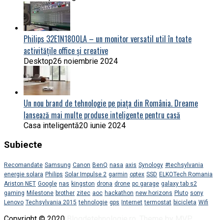
Philips 32E1N1800LA – un monitor versatil util în toate
activitățile office și creative
Desktop
26 noiembrie 2024
Un nou brand de tehnologie pe piața din România. Dreame
lansează mai multe produse inteligente pentru casă
Casa inteligentă
20 iunie 2024
Subiecte
Recomandate
Samsung
Canon
BenQ
nasa
axis
Synology
#techsylvania
energie solara
Philips
Solar Impulse 2
garmin
optex
SSD
ELKOTech Romania
Ariston NET
Google
nas
kingston
drona
drone
pc garage
galaxy tab s2
gaming
Milestone
brother
zitec
aoc
hackathon
new horizons
Pluto
sony
Lenovo
Techsylvania 2015
tehnologie
gps
Internet
termostat
bicicleta
Wifi
Copyright © 2020
Blogdetehnologie.ro
.
Theme by MVP