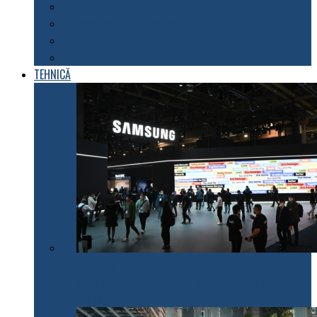
Explorarea spațiului
Fenomene astronomice
Energii neconvenționale
Descoperiri științifice
TEHNICĂ
Samsung Electronics anunță inițiativele pentru 2022
care fac electrocasnicele mai prietenoase cu mediul
înconjurător