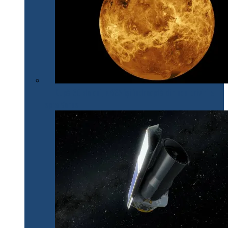
După 30 de ani, NASA își îndreaptă din nou privirile
spre Venus