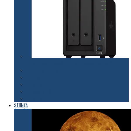
Synology lansează modelul DiskStation DS723+
Telefoane mobile
Tablete
Notebook
Rețelistică
Software
ȘTIINȚĂ