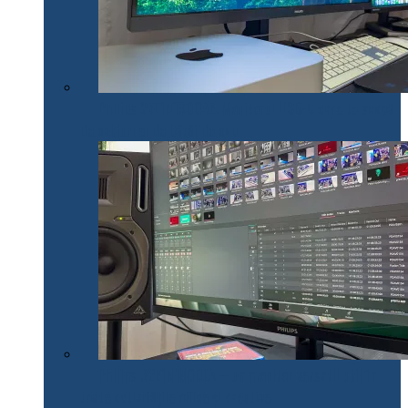
Philips 27E1N1900AE: Monitorul USB-C care te scapă
de cabluri și de bătăi de cap
Philips 32E1N1800LA – un monitor versatil util în
toate activitățile office și creative