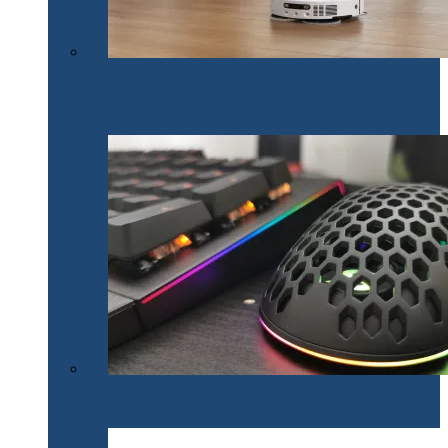
Un nou brand de tehnologie pe piața din România.
Dreame lansează mai multe produse inteligente pentru
casă
Un set de gaming SPC Gear inedit: tastatura Omnis
Kalih GK650K și mouse Lix SPG051