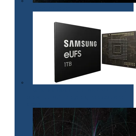
La revedere, Spitzer!
Samsung lansează primul chipset V-NAND de 1 TB
care va fi utilizat în noile generații de dispozitive de
stocare