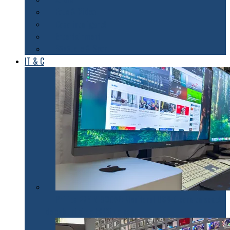
Foto & Video
Casa inteligentă
Entertainment
Sănătate & Sport
IT & C
Philips 27E1N1900AE: Monitorul USB-C care te scapă
de cabluri și de bătăi de cap