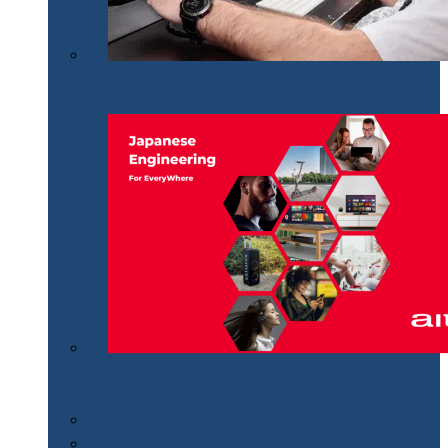
Philips Momentum 5000, monitor UHD polivalent de
32″
Aiwa revine în România distribuit de MGT
Educational
Cum se…
Review-uri