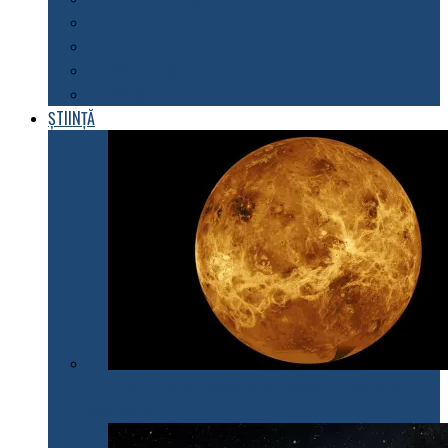
Tablete
Notebook
Rețelistică
Software
ȘTIINȚĂ
După 30 de ani, NASA își îndreaptă din nou privirile
spre Venus