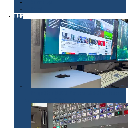
Automatizări
Roboți
BLOG
Philips 27E1N1900AE: Monitorul USB-C care te scapă
de cabluri și de bătăi de cap