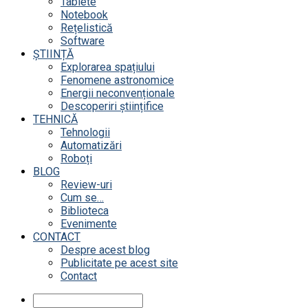
Tablete
Notebook
Rețelistică
Software
ȘTIINȚĂ
Explorarea spațiului
Fenomene astronomice
Energii neconvenționale
Descoperiri științifice
TEHNICĂ
Tehnologii
Automatizări
Roboți
BLOG
Review-uri
Cum se…
Biblioteca
Evenimente
CONTACT
Despre acest blog
Publicitate pe acest site
Contact