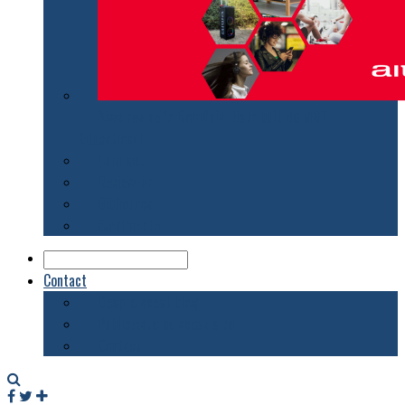
Aiwa revine în România distribuit de MGT
Educational
Cum se…
Review-uri
Biblioteca
Evenimente
Contact
Despre acest blog
Publicitate pe acest site
Contact