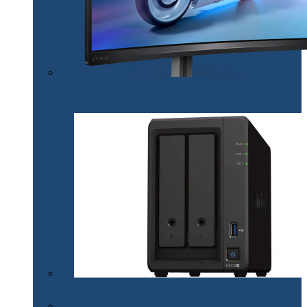
Monitorul de gaming Philips Evnia reinventează
regulile jocului
Synology lansează modelul DiskStation DS723+
Telefoane mobile