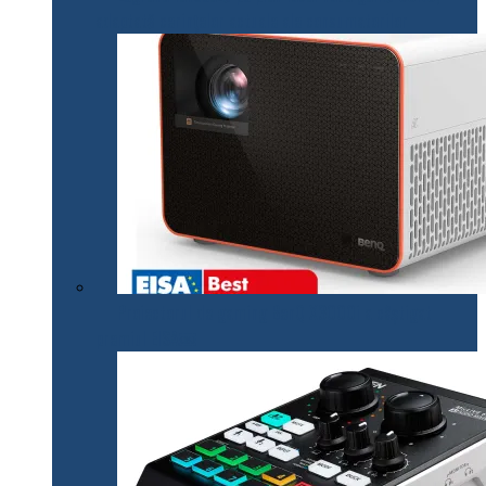
adaptată cerințelor actuale ale consumatorilor
Proiectorul de gaming BenQ X3000i a câștigat
premiul EISA￼