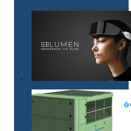
NeoTech, un nou proiect cripto românesc, bazat pe
tehnologii digitale inovative Smart City
Mobilitatea nevăzătorilor, mai accesibilă cu .lumen