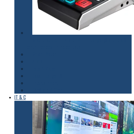
Mixerul audio ATEN MicLIVE – inteligență artificială
pentru podcasturi de calitate
Smart Watch
Audio
Foto & Video
Casa inteligentă
Entertainment
Sănătate & Sport
IT & C