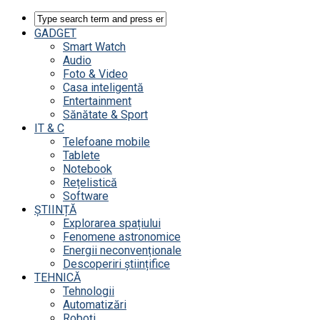
GADGET
Smart Watch
Audio
Foto & Video
Casa inteligentă
Entertainment
Sănătate & Sport
IT & C
Telefoane mobile
Tablete
Notebook
Rețelistică
Software
ȘTIINȚĂ
Explorarea spațiului
Fenomene astronomice
Energii neconvenționale
Descoperiri științifice
TEHNICĂ
Tehnologii
Automatizări
Roboți