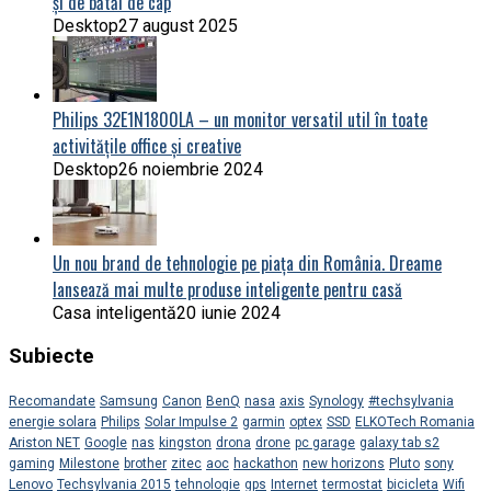
și de bătăi de cap
Desktop
27 august 2025
Philips 32E1N1800LA – un monitor versatil util în toate
activitățile office și creative
Desktop
26 noiembrie 2024
Un nou brand de tehnologie pe piața din România. Dreame
lansează mai multe produse inteligente pentru casă
Casa inteligentă
20 iunie 2024
Subiecte
Recomandate
Samsung
Canon
BenQ
nasa
axis
Synology
#techsylvania
energie solara
Philips
Solar Impulse 2
garmin
optex
SSD
ELKOTech Romania
Ariston NET
Google
nas
kingston
drona
drone
pc garage
galaxy tab s2
gaming
Milestone
brother
zitec
aoc
hackathon
new horizons
Pluto
sony
Lenovo
Techsylvania 2015
tehnologie
gps
Internet
termostat
bicicleta
Wifi