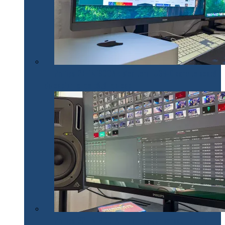
Philips 27E1N1900AE: Monitorul USB-C care te scapă
de cabluri și de bătăi de cap
Philips 32E1N1800LA – un monitor versatil util în