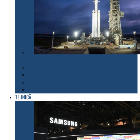
SpaceX lansează cu succes Falcon Heavy
Explorarea spațiului
Fenomene astronomice
Energii neconvenționale
Descoperiri științifice
TEHNICĂ