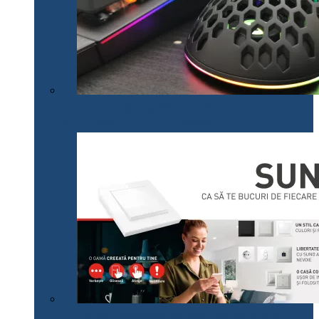
Un set de gaming SPC Gear inedit: tastatura Omnis
Kalih GK650K și mouse Lix SPG051
Legrand lansează pe plan local noua gamă SUNO,