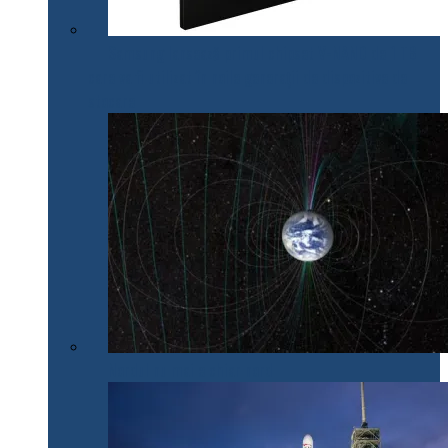
Samsung lansează primul chipset V-NAND de 1 TB
care va fi utilizat în noile generații de dispozitive de
stocare
Nordul nu mai e chiar nord