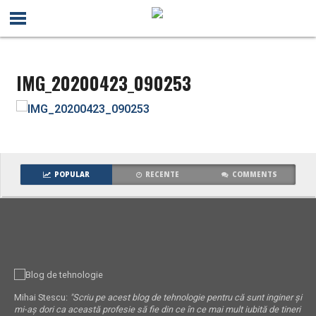
IMG_20200423_090253
POPULAR
RECENTE
COMMENTS
Mihai Stescu:
"Scriu pe acest blog de tehnologie pentru că sunt inginer și
mi-aș dori ca această profesie să fie din ce în ce mai mult iubită de tineri