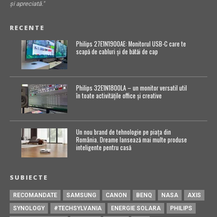
și apreciată."
RECENTE
Philips 27E1N1900AE: Monitorul USB-C care te
scapă de cabluri și de bătăi de cap
Philips 32E1N1800LA – un monitor versatil util
în toate activitățile office și creative
Un nou brand de tehnologie pe piața din
România. Dreame lansează mai multe produse
inteligente pentru casă
SUBIECTE
RECOMANDATE
SAMSUNG
CANON
BENQ
NASA
AXIS
SYNOLOGY
#TECHSYLVANIA
ENERGIE SOLARA
PHILIPS