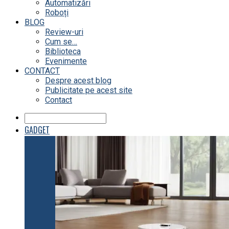
Automatizări
Roboți
BLOG
Review-uri
Cum se…
Biblioteca
Evenimente
CONTACT
Despre acest blog
Publicitate pe acest site
Contact
GADGET