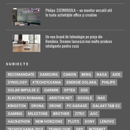
Philips 32E1N1800LA – un monitor versatil util
în toate activitățile office și creative
Un nou brand de tehnologie pe piața din
România. Dreame lansează mai multe produse
inteligente pentru casă
SUBIECTE
RECOMANDATE
SAMSUNG
CANON
BENQ
NASA
AXIS
SYNOLOGY
#TECHSYLVANIA
ENERGIE SOLARA
PHILIPS
SOLAR IMPULSE 2
GARMIN
OPTEX
SSD
ELKOTECH ROMANIA
ARISTON NET
GOOGLE
NAS
KINGSTON
DRONA
DRONE
PC GARAGE
GALAXY TAB S2
GAMING
MILESTONE
BROTHER
ZITEC
AOC
HACKATHON
NEW HORIZONS
PLUTO
SONY
LENOVO
TECHSYLVANIA 2015
TEHNOLOGIE
GPS
INTERNET