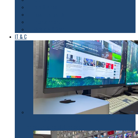
Foto & Video
Casa inteligentă
Entertainment
Sănătate & Sport
IT & C
Philips 27E1N1900AE: Monitorul USB-C care te scapă
de cabluri și de bătăi de cap