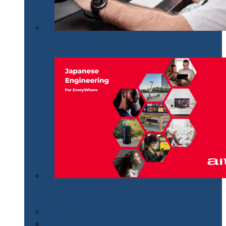
Philips Momentum 5000, monitor UHD polivalent de
32″
Aiwa revine în România distribuit de MGT
Educational
Cum se…
Review-uri