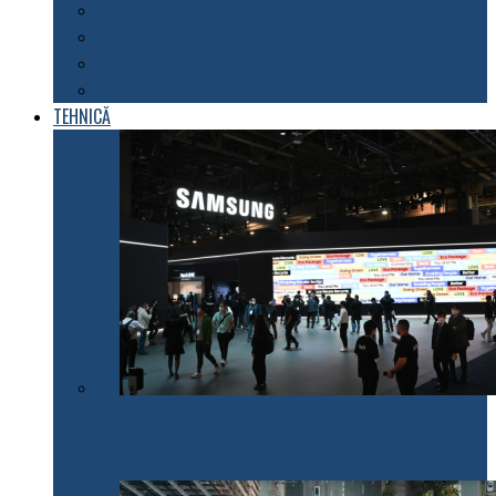
Explorarea spațiului
Fenomene astronomice
Energii neconvenționale
Descoperiri științifice
TEHNICĂ
Samsung Electronics anunță inițiativele pentru 2022
care fac electrocasnicele mai prietenoase cu mediul
înconjurător