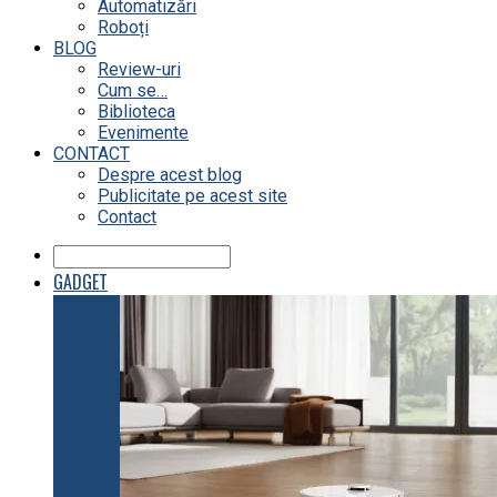
Automatizări
Roboți
BLOG
Review-uri
Cum se…
Biblioteca
Evenimente
CONTACT
Despre acest blog
Publicitate pe acest site
Contact
GADGET