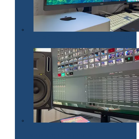
Philips 27E1N1900AE: Monitorul USB-C care te scapă
de cabluri și de bătăi de cap
Philips 32E1N1800LA – un monitor versatil util în
toate activitățile office și creative