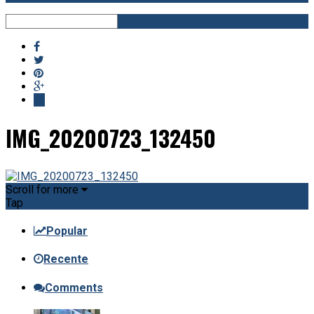
IMG_20200723_132450
Scroll for more
Tap
Popular
Recente
Comments