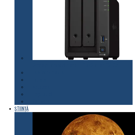
Synology lansează modelul DiskStation DS723+
Telefoane mobile
Tablete
Notebook
Rețelistică
Software
ȘTIINȚĂ