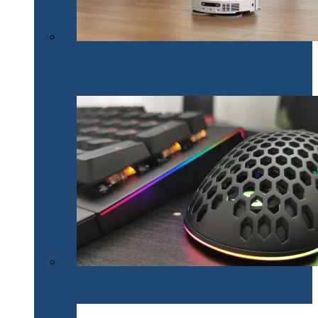
Un nou brand de tehnologie pe piața din România.
Dreame lansează mai multe produse inteligente pentru
casă
Un set de gaming SPC Gear inedit: tastatura Omnis
Kalih GK650K și mouse Lix SPG051