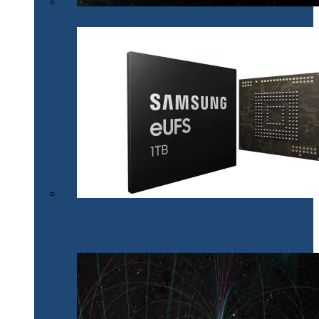
La revedere, Spitzer!
Samsung lansează primul chipset V-NAND de 1 TB
care va fi utilizat în noile generații de dispozitive de
stocare