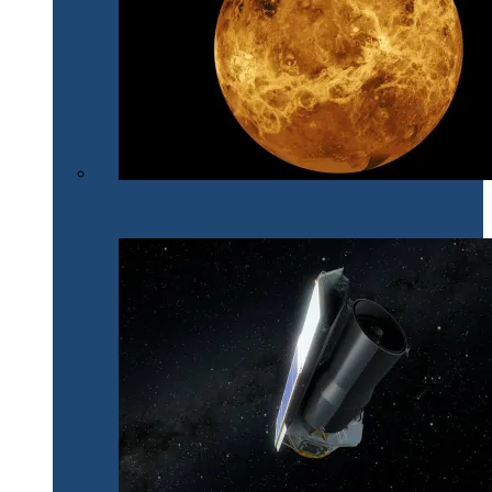
După 30 de ani, NASA își îndreaptă din nou privirile
spre Venus