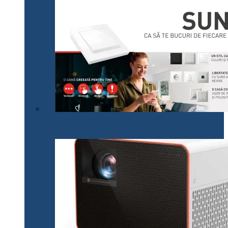
Legrand lansează pe plan local noua gamă SUNO,
adaptată cerințelor actuale ale consumatorilor