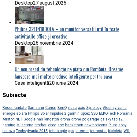
Desktop
27 august 2025
Philips 32E1N1800LA – un monitor versatil util în toate
activitățile office și creative
Desktop
26 noiembrie 2024
Un nou brand de tehnologie pe piața din România. Dreame
lansează mai multe produse inteligente pentru casă
Casa inteligentă
20 iunie 2024
Subiecte
Recomandate
Samsung
Canon
BenQ
nasa
axis
Synology
#techsylvania
energie solara
Philips
Solar Impulse 2
garmin
optex
SSD
ELKOTech Romania
Ariston NET
Google
nas
kingston
drona
drone
pc garage
galaxy tab s2
gaming
Milestone
brother
zitec
aoc
hackathon
new horizons
Pluto
sony
Lenovo
Techsylvania 2015
tehnologie
gps
Internet
termostat
bicicleta
Wifi