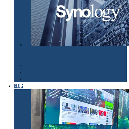
Synology susţine efortul companiilor de a organiza
lucrul de acasă pentru angajaţii lor
Tehnologii
Automatizări
Roboți
BLOG