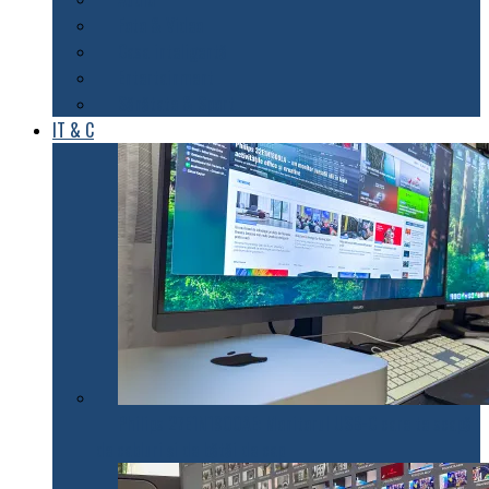
Foto & Video
Casa inteligentă
Entertainment
Sănătate & Sport
IT & C
Philips 27E1N1900AE: Monitorul USB-C care te scapă
de cabluri și de bătăi de cap