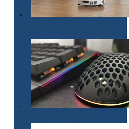
Un nou brand de tehnologie pe piața din România.
Dreame lansează mai multe produse inteligente pentru
casă
Un set de gaming SPC Gear inedit: tastatura Omnis
Kalih GK650K și mouse Lix SPG051