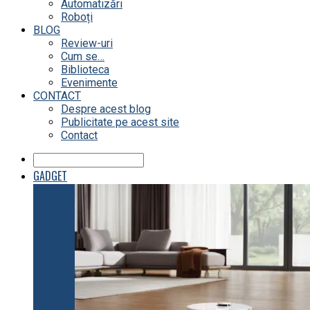
Automatizări
Roboți
BLOG
Review-uri
Cum se…
Biblioteca
Evenimente
CONTACT
Despre acest blog
Publicitate pe acest site
Contact
GADGET