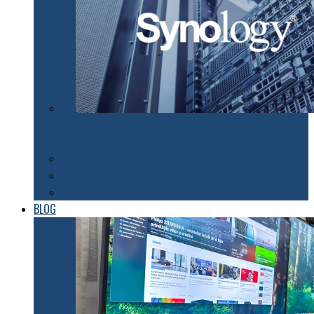
Synology susţine efortul companiilor de a organiza
lucrul de acasă pentru angajaţii lor
Tehnologii
Automatizări
Roboți
BLOG