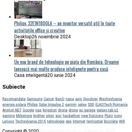
Philips 32E1N1800LA – un monitor versatil util în toate
activitățile office și creative
Desktop
26 noiembrie 2024
Un nou brand de tehnologie pe piața din România. Dreame
lansează mai multe produse inteligente pentru casă
Casa inteligentă
20 iunie 2024
Subiecte
Recomandate
Samsung
Canon
BenQ
nasa
axis
Synology
#techsylvania
energie solara
Philips
Solar Impulse 2
garmin
optex
SSD
ELKOTech Romania
Ariston NET
Google
nas
kingston
drona
drone
pc garage
galaxy tab s2
gaming
Milestone
brother
zitec
aoc
hackathon
new horizons
Pluto
sony
Lenovo
Techsylvania 2015
tehnologie
gps
Internet
termostat
bicicleta
Wifi
Copyright © 2020
Blogdetehnologie.ro
.
Theme by MVP