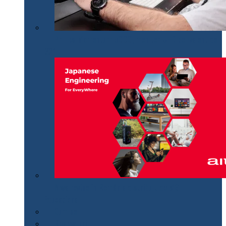
Philips Momentum 5000, monitor UHD polivalent de
32″
Aiwa revine în România distribuit de MGT
Educational
Cum se…
Review-uri