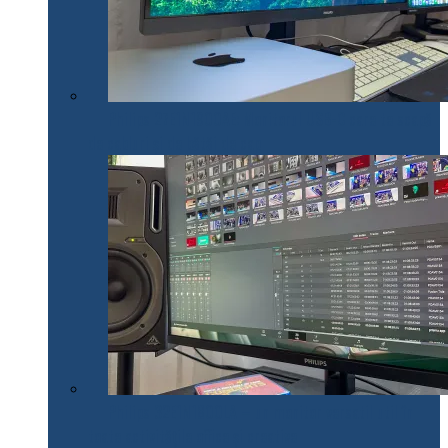
Philips 27E1N1900AE: Monitorul USB-C care te scapă
de cabluri și de bătăi de cap
Philips 32E1N1800LA – un monitor versatil util în
toate activitățile office și creative