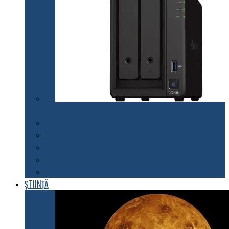
Synology lansează modelul DiskStation DS723+
Telefoane mobile
Tablete
Notebook
Rețelistică
Software
ȘTIINȚĂ