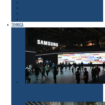
Explorarea spațiului
Fenomene astronomice
Energii neconvenționale
Descoperiri științifice
TEHNICĂ
Samsung Electronics anunță inițiativele pentru 2022
care fac electrocasnicele mai prietenoase cu mediul
înconjurător