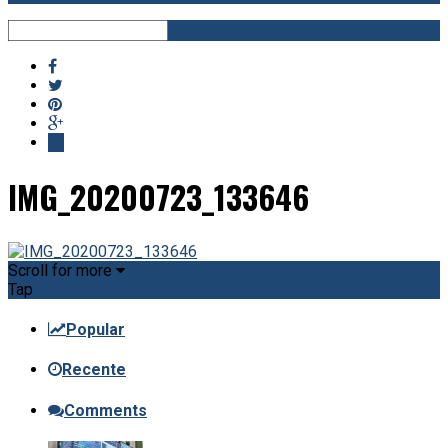
IMG_20200723_133646
Scroll for more
Tap
Popular
Recente
Comments