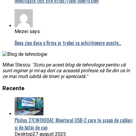
investigate this site https://jaxx-liberty.com
Mezei says:
Buna ziua daca o firma ar trebui sa achiziționeze aceste…
Mihai Stescu:
"Scriu pe acest blog de tehnologie pentru că
sunt inginer și mi-aș dori ca această profesie să fie din ce în
ce mai mult iubită de tineri și apreciată."
Recente
Philips 27E1N1900AE: Monitorul USB-C care te scapă de cabluri
și de bătăi de cap
Desktop
27 august 2025