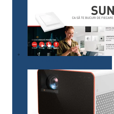
Legrand lansează pe plan local noua gamă SUNO,
adaptată cerințelor actuale ale consumatorilor