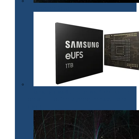
La revedere, Spitzer!
Samsung lansează primul chipset V-NAND de 1 TB
care va fi utilizat în noile generații de dispozitive de
stocare