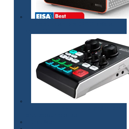
Proiectorul de gaming BenQ X3000i a câștigat
premiul EISA￼
Mixerul audio ATEN MicLIVE – inteligență artificială
pentru podcasturi de calitate
Smart Watch
Audio