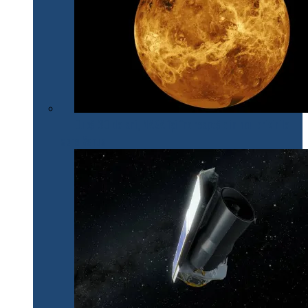
După 30 de ani, NASA își îndreaptă din nou privirile
spre Venus