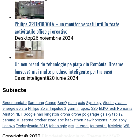
Philips 32E1N1800LA – un monitor versatil util în toate
activitățile office și creative
Desktop
26 noiembrie 2024
Un nou brand de tehnologie pe piața din România. Dreame
lansează mai multe produse inteligente pentru casă
Casa inteligentă
20 iunie 2024
Subiecte
Recomandate
Samsung
Canon
BenQ
nasa
axis
Synology
#techsylvania
energie solara
Philips
Solar Impulse 2
garmin
optex
SSD
ELKOTech Romania
Ariston NET
Google
nas
kingston
drona
drone
pc garage
galaxy tab s2
gaming
Milestone
brother
zitec
aoc
hackathon
new horizons
Pluto
sony
Lenovo
Techsylvania 2015
tehnologie
gps
Internet
termostat
bicicleta
Wifi
Copyright © 2020
Blogdetehnologie.ro
.
Theme by MVP