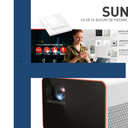
Legrand lansează pe plan local noua gamă SUNO,
adaptată cerințelor actuale ale consumatorilor