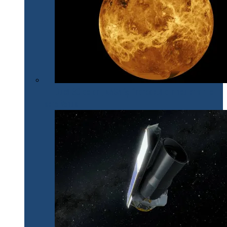
După 30 de ani, NASA își îndreaptă din nou privirile
spre Venus