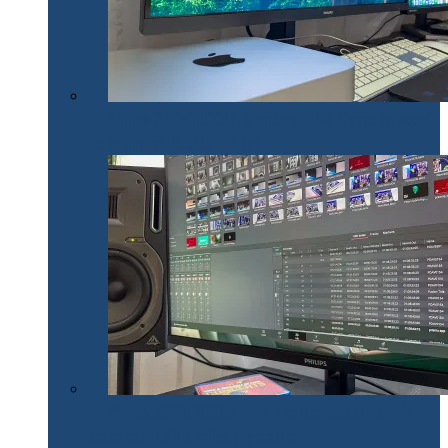
Philips 27E1N1900AE: Monitorul USB-C care te scapă
de cabluri și de bătăi de cap
Philips 32E1N1800LA – un monitor versatil util în
toate activitățile office și creative