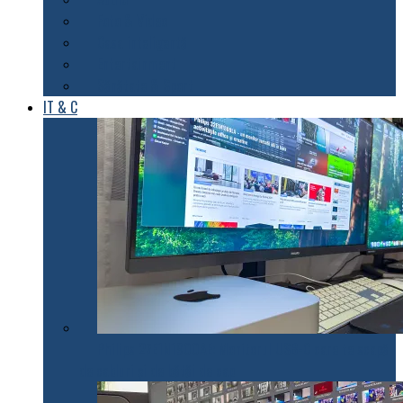
Foto & Video
Casa inteligentă
Entertainment
Sănătate & Sport
IT & C
Philips 27E1N1900AE: Monitorul USB-C care te scapă
de cabluri și de bătăi de cap