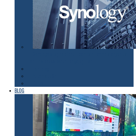
Synology susţine efortul companiilor de a organiza
lucrul de acasă pentru angajaţii lor
Tehnologii
Automatizări
Roboți
BLOG