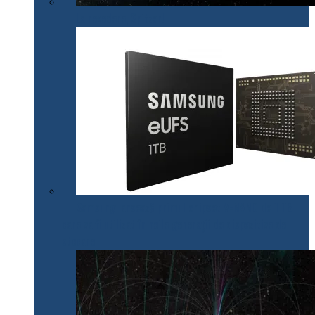
La revedere, Spitzer!
Samsung lansează primul chipset V-NAND de 1 TB
care va fi utilizat în noile generații de dispozitive de
stocare