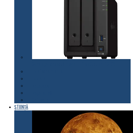
Synology lansează modelul DiskStation DS723+
Telefoane mobile
Tablete
Notebook
Rețelistică
Software
ȘTIINȚĂ