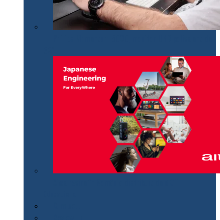
Philips Momentum 5000, monitor UHD polivalent de
32″
Aiwa revine în România distribuit de MGT
Educational
Cum se…
Review-uri