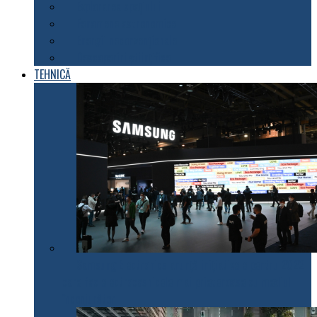
Explorarea spațiului
Fenomene astronomice
Energii neconvenționale
Descoperiri științifice
TEHNICĂ
Samsung Electronics anunță inițiativele pentru 2022
care fac electrocasnicele mai prietenoase cu mediul
înconjurător