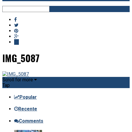
IMG_5087
Scroll for more
Tap
Popular
Recente
Comments