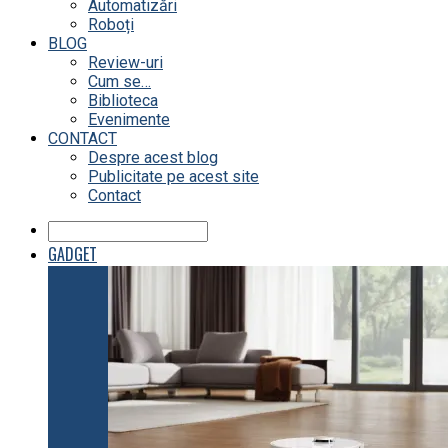
Automatizări
Roboți
BLOG
Review-uri
Cum se…
Biblioteca
Evenimente
CONTACT
Despre acest blog
Publicitate pe acest site
Contact
GADGET