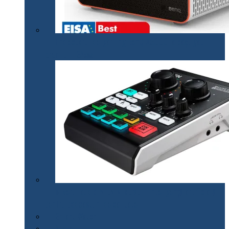
Proiectorul de gaming BenQ X3000i a câștigat
premiul EISA￼
Mixerul audio ATEN MicLIVE – inteligență artificială
pentru podcasturi de calitate
Smart Watch
Audio