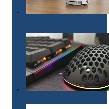
Un nou brand de tehnologie pe piața din România.
Dreame lansează mai multe produse inteligente pentru
casă
Un set de gaming SPC Gear inedit: tastatura Omnis
Kalih GK650K și mouse Lix SPG051