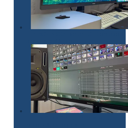
Philips 27E1N1900AE: Monitorul USB-C care te scapă
de cabluri și de bătăi de cap
Philips 32E1N1800LA – un monitor versatil util în
toate activitățile office și creative