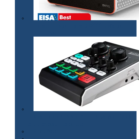
Proiectorul de gaming BenQ X3000i a câștigat
premiul EISA￼
Mixerul audio ATEN MicLIVE – inteligență artificială
pentru podcasturi de calitate
Smart Watch
Audio