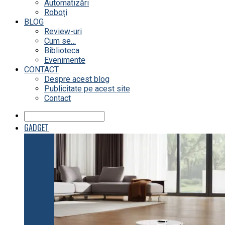
Automatizări
Roboți
BLOG
Review-uri
Cum se…
Biblioteca
Evenimente
CONTACT
Despre acest blog
Publicitate pe acest site
Contact
GADGET