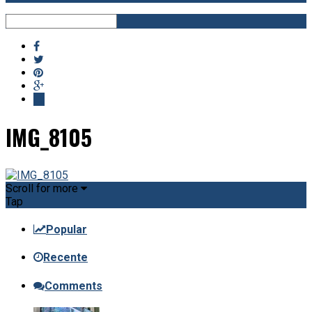
IMG_8105
Scroll for more
Tap
Popular
Recente
Comments