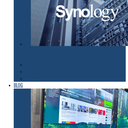
Synology susţine efortul companiilor de a organiza
lucrul de acasă pentru angajaţii lor
Tehnologii
Automatizări
Roboți
BLOG