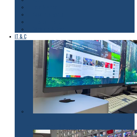
Foto & Video
Casa inteligentă
Entertainment
Sănătate & Sport
IT & C
Philips 27E1N1900AE: Monitorul USB-C care te scapă
de cabluri și de bătăi de cap