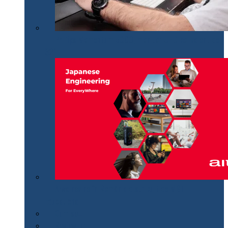
Philips Momentum 5000, monitor UHD polivalent de
32″
Aiwa revine în România distribuit de MGT
Educational
Cum se…
Review-uri