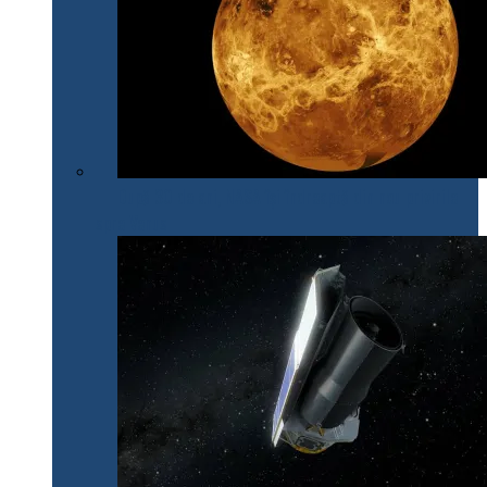
După 30 de ani, NASA își îndreaptă din nou privirile
spre Venus