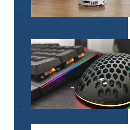
Un nou brand de tehnologie pe piața din România.
Dreame lansează mai multe produse inteligente pentru
casă
Un set de gaming SPC Gear inedit: tastatura Omnis
Kalih GK650K și mouse Lix SPG051