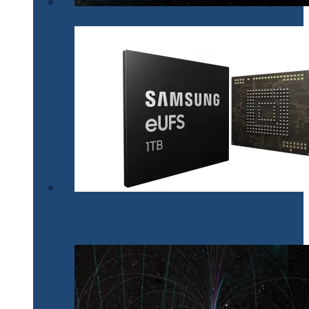
La revedere, Spitzer!
Samsung lansează primul chipset V-NAND de 1 TB
care va fi utilizat în noile generații de dispozitive de
stocare