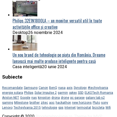
Philips 32E1N1800LA – un monitor versatil util în toate
activitățile office și creative
Desktop
26 noiembrie 2024
Un nou brand de tehnologie pe piața din România. Dreame
lansează mai multe produse inteligente pentru casă
Casa inteligentă
20 iunie 2024
Subiecte
Recomandate
Samsung
Canon
BenQ
nasa
axis
Synology
#techsylvania
energie solara
Philips
Solar Impulse 2
garmin
optex
SSD
ELKOTech Romania
Ariston NET
Google
nas
kingston
drona
drone
pc garage
galaxy tab s2
gaming
Milestone
brother
zitec
aoc
hackathon
new horizons
Pluto
sony
Lenovo
Techsylvania 2015
tehnologie
gps
Internet
termostat
bicicleta
Wifi
Copyright © 2020
Blogdetehnologie.ro
.
Theme by MVP