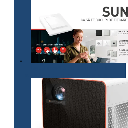
Legrand lansează pe plan local noua gamă SUNO,
adaptată cerințelor actuale ale consumatorilor