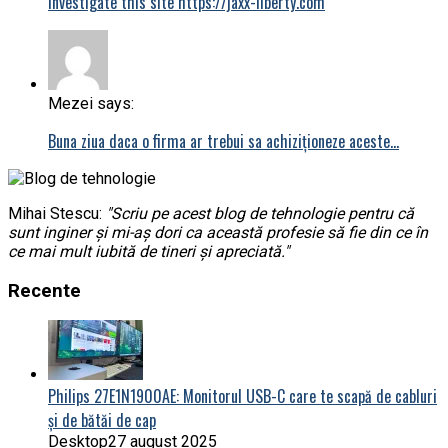
investigate this site https://jaxx-liberty.com
Mezei says:
Buna ziua daca o firma ar trebui sa achiziționeze aceste…
Mihai Stescu:
"Scriu pe acest blog de tehnologie pentru că
sunt inginer și mi-aș dori ca această profesie să fie din ce în
ce mai mult iubită de tineri și apreciată."
Recente
Philips 27E1N1900AE: Monitorul USB-C care te scapă de cabluri
și de bătăi de cap
Desktop
27 august 2025