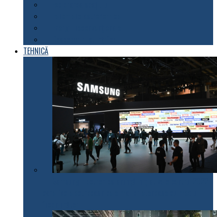
Explorarea spațiului
Fenomene astronomice
Energii neconvenționale
Descoperiri științifice
TEHNICĂ
Samsung Electronics anunță inițiativele pentru 2022
care fac electrocasnicele mai prietenoase cu mediul
înconjurător