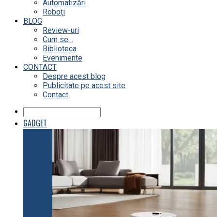
Automatizări
Roboți
BLOG
Review-uri
Cum se…
Biblioteca
Evenimente
CONTACT
Despre acest blog
Publicitate pe acest site
Contact
GADGET