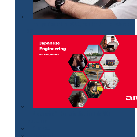
Philips Momentum 5000, monitor UHD polivalent de
32″
Aiwa revine în România distribuit de MGT
Educational
Cum se…
Review-uri