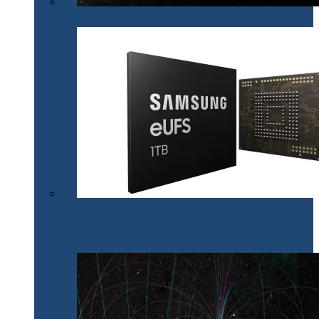
La revedere, Spitzer!
Samsung lansează primul chipset V-NAND de 1 TB
care va fi utilizat în noile generații de dispozitive de
stocare