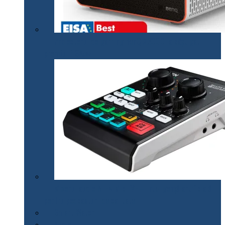
Proiectorul de gaming BenQ X3000i a câștigat
premiul EISA￼
Mixerul audio ATEN MicLIVE – inteligență artificială
pentru podcasturi de calitate
Smart Watch
Audio