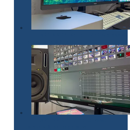
Philips 27E1N1900AE: Monitorul USB-C care te scapă
de cabluri și de bătăi de cap
Philips 32E1N1800LA – un monitor versatil util în
toate activitățile office și creative