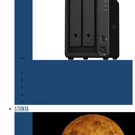
Synology lansează modelul DiskStation DS723+
Telefoane mobile
Tablete
Notebook
Rețelistică
Software
ȘTIINȚĂ