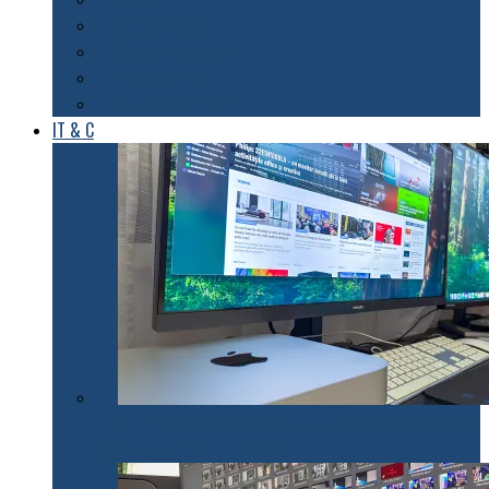
Foto & Video
Casa inteligentă
Entertainment
Sănătate & Sport
IT & C
Philips 27E1N1900AE: Monitorul USB-C care te scapă
de cabluri și de bătăi de cap