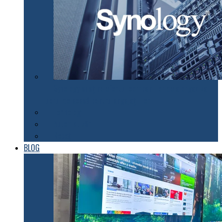
Synology susţine efortul companiilor de a organiza
lucrul de acasă pentru angajaţii lor
Tehnologii
Automatizări
Roboți
BLOG