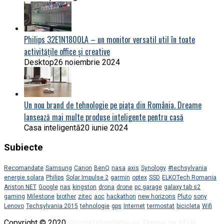
Philips 32E1N1800LA – un monitor versatil util în toate
activitățile office și creative
Desktop
26 noiembrie 2024
Un nou brand de tehnologie pe piața din România. Dreame
lansează mai multe produse inteligente pentru casă
Casa inteligentă
20 iunie 2024
Subiecte
Recomandate
Samsung
Canon
BenQ
nasa
axis
Synology
#techsylvania
energie solara
Philips
Solar Impulse 2
garmin
optex
SSD
ELKOTech Romania
Ariston NET
Google
nas
kingston
drona
drone
pc garage
galaxy tab s2
gaming
Milestone
brother
zitec
aoc
hackathon
new horizons
Pluto
sony
Lenovo
Techsylvania 2015
tehnologie
gps
Internet
termostat
bicicleta
Wifi
Copyright © 2020
Blogdetehnologie.ro
.
Theme by MVP