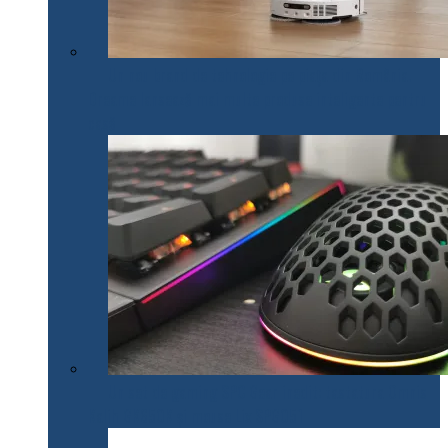
Un nou brand de tehnologie pe piața din România.
Dreame lansează mai multe produse inteligente pentru
casă
Un set de gaming SPC Gear inedit: tastatura Omnis
Kalih GK650K și mouse Lix SPG051