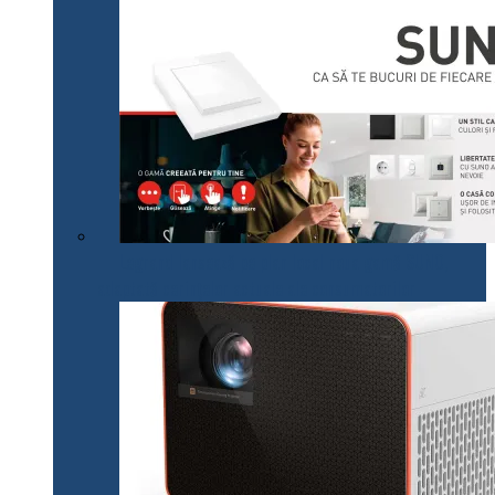
Legrand lansează pe plan local noua gamă SUNO,
adaptată cerințelor actuale ale consumatorilor