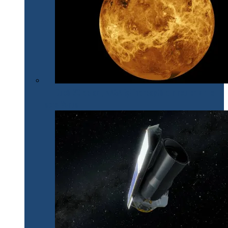
După 30 de ani, NASA își îndreaptă din nou privirile
spre Venus