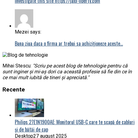
investigate this site https://jaxx-liberty.com
Mezei says:
Buna ziua daca o firma ar trebui sa achiziționeze aceste…
Mihai Stescu:
"Scriu pe acest blog de tehnologie pentru că
sunt inginer și mi-aș dori ca această profesie să fie din ce în
ce mai mult iubită de tineri și apreciată."
Recente
Philips 27E1N1900AE: Monitorul USB-C care te scapă de cabluri
și de bătăi de cap
Desktop
27 august 2025