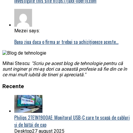
investigate this site https://jaxx-liberty.com
Mezei says:
Buna ziua daca o firma ar trebui sa achiziționeze aceste…
Mihai Stescu:
"Scriu pe acest blog de tehnologie pentru că
sunt inginer și mi-aș dori ca această profesie să fie din ce în
ce mai mult iubită de tineri și apreciată."
Recente
Philips 27E1N1900AE: Monitorul USB-C care te scapă de cabluri
și de bătăi de cap
Desktop
27 august 2025