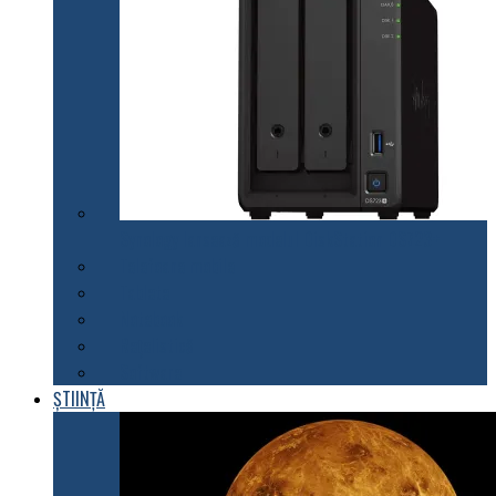
Synology lansează modelul DiskStation DS723+
Telefoane mobile
Tablete
Notebook
Rețelistică
Software
ȘTIINȚĂ