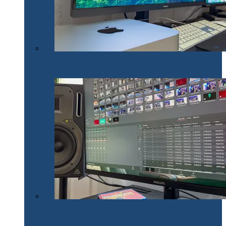
Philips 27E1N1900AE: Monitorul USB-C care te scapă
de cabluri și de bătăi de cap
Philips 32E1N1800LA – un monitor versatil util în
toate activitățile office și creative