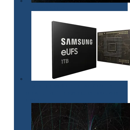
La revedere, Spitzer!
Samsung lansează primul chipset V-NAND de 1 TB
care va fi utilizat în noile generații de dispozitive de
stocare