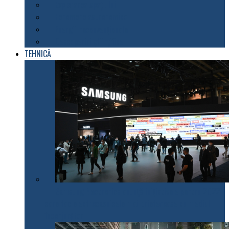
Explorarea spațiului
Fenomene astronomice
Energii neconvenționale
Descoperiri științifice
TEHNICĂ
Samsung Electronics anunță inițiativele pentru 2022
care fac electrocasnicele mai prietenoase cu mediul
înconjurător