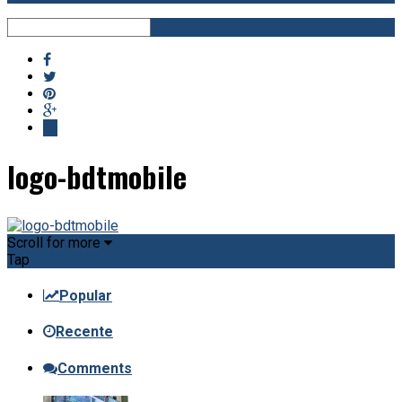
logo-bdtmobile
Scroll for more
Tap
Popular
Recente
Comments