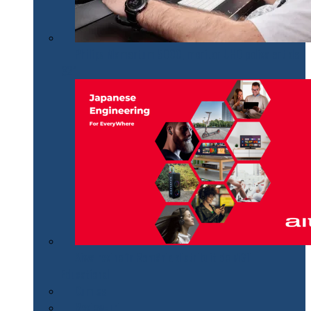
Philips Momentum 5000, monitor UHD polivalent de
32″
Aiwa revine în România distribuit de MGT
Educational
Cum se…
Review-uri