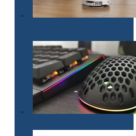
Un nou brand de tehnologie pe piața din România.
Dreame lansează mai multe produse inteligente pentru
casă
Un set de gaming SPC Gear inedit: tastatura Omnis
Kalih GK650K și mouse Lix SPG051