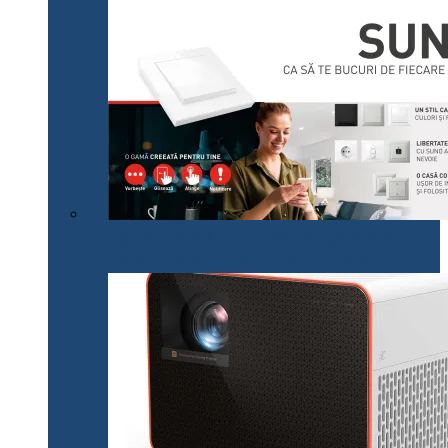
Legrand lansează pe plan local noua gamă SUNO,
adaptată cerințelor actuale ale consumatorilor