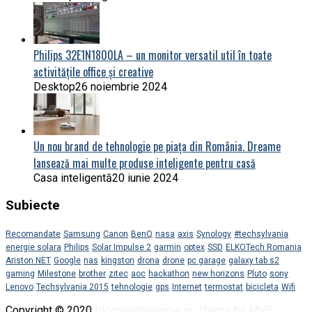
Philips 32E1N1800LA – un monitor versatil util în toate
activitățile office și creative
Desktop
26 noiembrie 2024
Un nou brand de tehnologie pe piața din România. Dreame
lansează mai multe produse inteligente pentru casă
Casa inteligentă
20 iunie 2024
Subiecte
Recomandate
Samsung
Canon
BenQ
nasa
axis
Synology
#techsylvania
energie solara
Philips
Solar Impulse 2
garmin
optex
SSD
ELKOTech Romania
Ariston NET
Google
nas
kingston
drona
drone
pc garage
galaxy tab s2
gaming
Milestone
brother
zitec
aoc
hackathon
new horizons
Pluto
sony
Lenovo
Techsylvania 2015
tehnologie
gps
Internet
termostat
bicicleta
Wifi
Copyright © 2020
Blogdetehnologie.ro
.
Theme by MVP