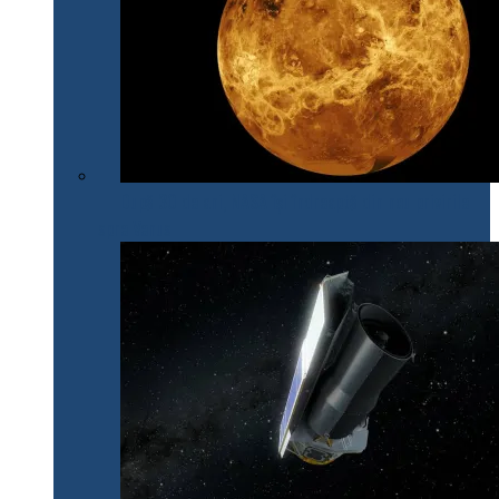
După 30 de ani, NASA își îndreaptă din nou privirile
spre Venus