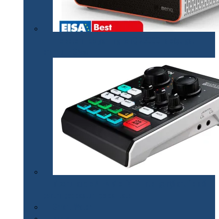
Proiectorul de gaming BenQ X3000i a câștigat
premiul EISA￼
Mixerul audio ATEN MicLIVE – inteligență artificială
pentru podcasturi de calitate
Smart Watch
Audio