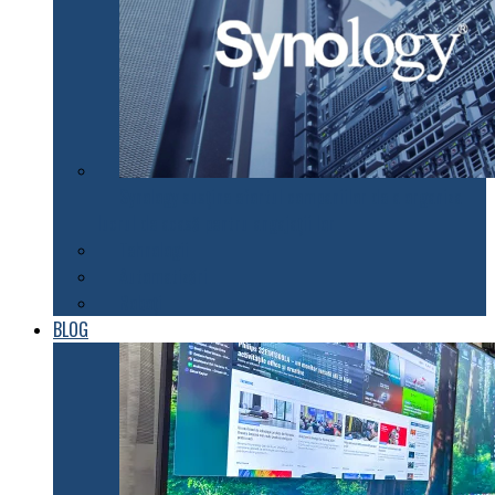
Synology susţine efortul companiilor de a organiza
lucrul de acasă pentru angajaţii lor
Tehnologii
Automatizări
Roboți
BLOG