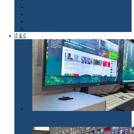
Foto & Video
Casa inteligentă
Entertainment
Sănătate & Sport
IT & C
Philips 27E1N1900AE: Monitorul USB-C care te scapă
de cabluri și de bătăi de cap