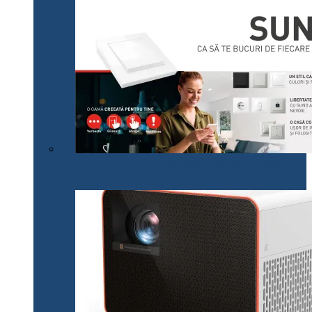
Legrand lansează pe plan local noua gamă SUNO,
adaptată cerințelor actuale ale consumatorilor