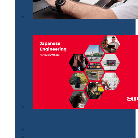
Philips Momentum 5000, monitor UHD polivalent de
32″
Aiwa revine în România distribuit de MGT
Educational
Cum se…
Review-uri