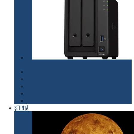
Synology lansează modelul DiskStation DS723+
Telefoane mobile
Tablete
Notebook
Rețelistică
Software
ȘTIINȚĂ