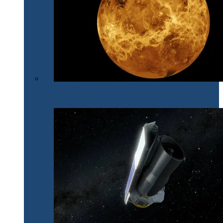
După 30 de ani, NASA își îndreaptă din nou privirile
spre Venus