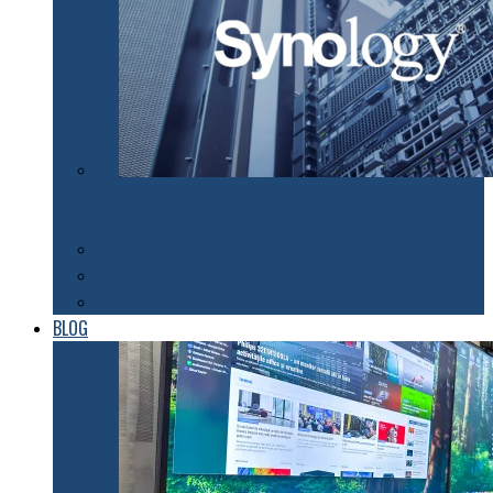
Synology susţine efortul companiilor de a organiza
lucrul de acasă pentru angajaţii lor
Tehnologii
Automatizări
Roboți
BLOG