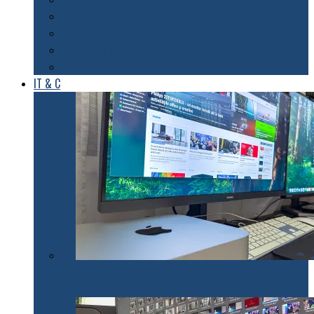
Foto & Video
Casa inteligentă
Entertainment
Sănătate & Sport
IT & C
Philips 27E1N1900AE: Monitorul USB-C care te scapă
de cabluri și de bătăi de cap