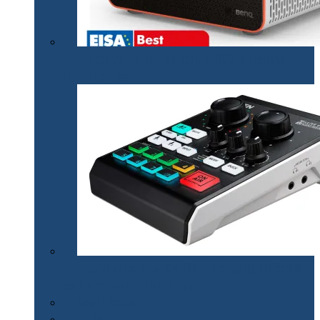
Proiectorul de gaming BenQ X3000i a câștigat
premiul EISA￼
Mixerul audio ATEN MicLIVE – inteligență artificială
pentru podcasturi de calitate
Smart Watch
Audio