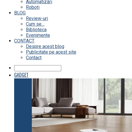
Automatizări
Roboți
BLOG
Review-uri
Cum se…
Biblioteca
Evenimente
CONTACT
Despre acest blog
Publicitate pe acest site
Contact
GADGET