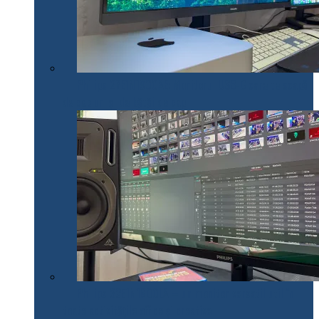
Philips 27E1N1900AE: Monitorul USB-C care te scapă
de cabluri și de bătăi de cap
Philips 32E1N1800LA – un monitor versatil util în
toate activitățile office și creative