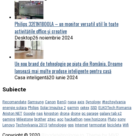
Philips 32E1N1800LA – un monitor versatil util în toate
activitățile office și creative
Desktop
26 noiembrie 2024
Un nou brand de tehnologie pe piața din România. Dreame
lansează mai multe produse inteligente pentru casă
Casa inteligentă
20 iunie 2024
Subiecte
Recomandate
Samsung
Canon
BenQ
nasa
axis
Synology
#techsylvania
energie solara
Philips
Solar Impulse 2
garmin
optex
SSD
ELKOTech Romania
Ariston NET
Google
nas
kingston
drona
drone
pc garage
galaxy tab s2
gaming
Milestone
brother
zitec
aoc
hackathon
new horizons
Pluto
sony
Lenovo
Techsylvania 2015
tehnologie
gps
Internet
termostat
bicicleta
Wifi
Copyright © 2020
Blogdetehnologie.ro
.
Theme by MVP