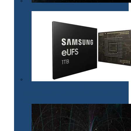
La revedere, Spitzer!
Samsung lansează primul chipset V-NAND de 1 TB
care va fi utilizat în noile generații de dispozitive de
stocare