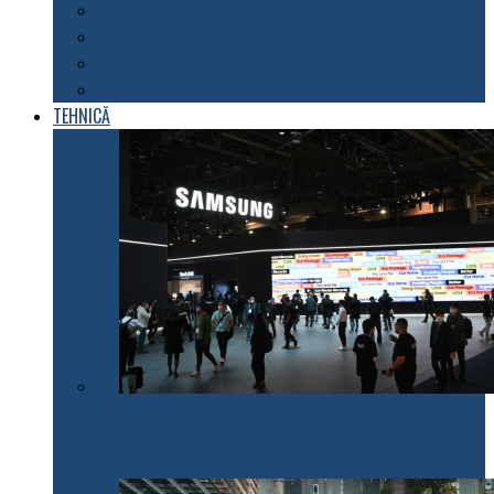
Explorarea spațiului
Fenomene astronomice
Energii neconvenționale
Descoperiri științifice
TEHNICĂ
Samsung Electronics anunță inițiativele pentru 2022
care fac electrocasnicele mai prietenoase cu mediul
înconjurător