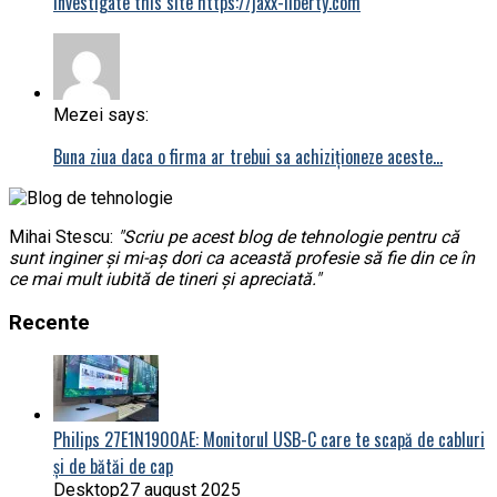
investigate this site https://jaxx-liberty.com
Mezei says:
Buna ziua daca o firma ar trebui sa achiziționeze aceste…
Mihai Stescu:
"Scriu pe acest blog de tehnologie pentru că
sunt inginer și mi-aș dori ca această profesie să fie din ce în
ce mai mult iubită de tineri și apreciată."
Recente
Philips 27E1N1900AE: Monitorul USB-C care te scapă de cabluri
și de bătăi de cap
Desktop
27 august 2025