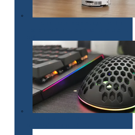
Un nou brand de tehnologie pe piața din România.
Dreame lansează mai multe produse inteligente pentru
casă
Un set de gaming SPC Gear inedit: tastatura Omnis
Kalih GK650K și mouse Lix SPG051