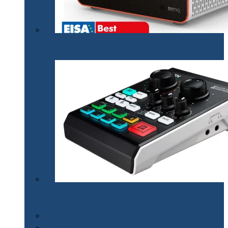
Proiectorul de gaming BenQ X3000i a câștigat
premiul EISA￼
Mixerul audio ATEN MicLIVE – inteligență artificială
pentru podcasturi de calitate
Smart Watch
Audio