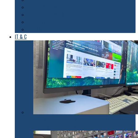
Foto & Video
Casa inteligentă
Entertainment
Sănătate & Sport
IT & C
Philips 27E1N1900AE: Monitorul USB-C care te scapă
de cabluri și de bătăi de cap