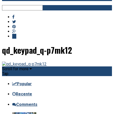
qd_keypad_q-p7mk12
Scroll for more
Tap
Popular
Recente
Comments