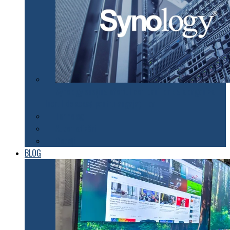
Synology susţine efortul companiilor de a organiza
lucrul de acasă pentru angajaţii lor
Tehnologii
Automatizări
Roboți
BLOG