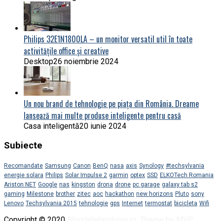
Philips 32E1N1800LA – un monitor versatil util în toate
activitățile office și creative
Desktop
26 noiembrie 2024
Un nou brand de tehnologie pe piața din România. Dreame
lansează mai multe produse inteligente pentru casă
Casa inteligentă
20 iunie 2024
Subiecte
Recomandate
Samsung
Canon
BenQ
nasa
axis
Synology
#techsylvania
energie solara
Philips
Solar Impulse 2
garmin
optex
SSD
ELKOTech Romania
Ariston NET
Google
nas
kingston
drona
drone
pc garage
galaxy tab s2
gaming
Milestone
brother
zitec
aoc
hackathon
new horizons
Pluto
sony
Lenovo
Techsylvania 2015
tehnologie
gps
Internet
termostat
bicicleta
Wifi
Copyright © 2020
Blogdetehnologie.ro
.
Theme by MVP