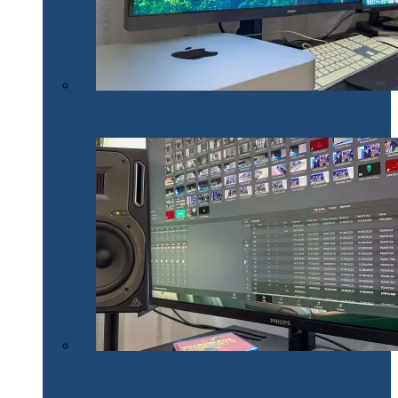
Philips 27E1N1900AE: Monitorul USB-C care te scapă
de cabluri și de bătăi de cap
Philips 32E1N1800LA – un monitor versatil util în
toate activitățile office și creative