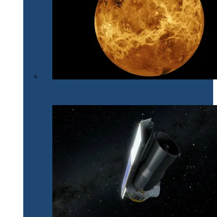
După 30 de ani, NASA își îndreaptă din nou privirile
spre Venus