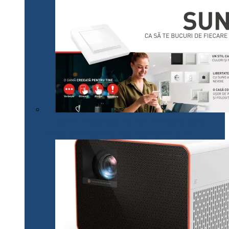
Legrand lansează pe plan local noua gamă SUNO,
adaptată cerințelor actuale ale consumatorilor