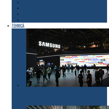
Explorarea spațiului
Fenomene astronomice
Energii neconvenționale
Descoperiri științifice
TEHNICĂ
Samsung Electronics anunță inițiativele pentru 2022
care fac electrocasnicele mai prietenoase cu mediul
înconjurător