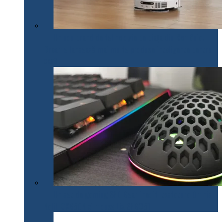
Un nou brand de tehnologie pe piața din România.
Dreame lansează mai multe produse inteligente pentru
casă
Un set de gaming SPC Gear inedit: tastatura Omnis
Kalih GK650K și mouse Lix SPG051