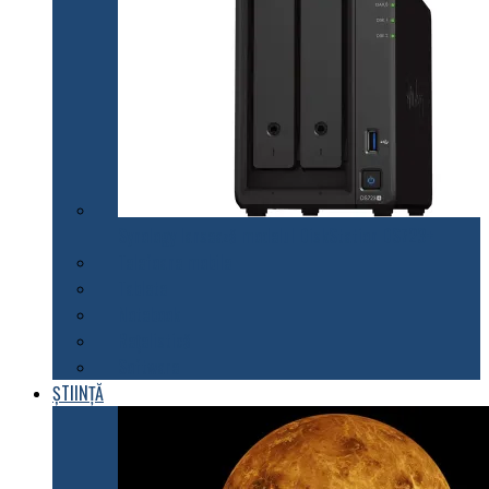
Synology lansează modelul DiskStation DS723+
Telefoane mobile
Tablete
Notebook
Rețelistică
Software
ȘTIINȚĂ