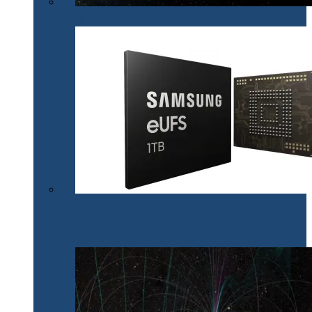
La revedere, Spitzer!
Samsung lansează primul chipset V-NAND de 1 TB
care va fi utilizat în noile generații de dispozitive de
stocare