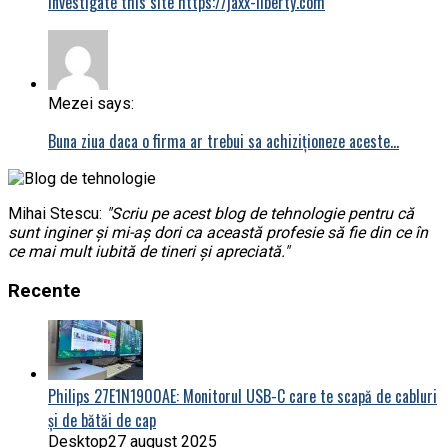
investigate this site https://jaxx-liberty.com
Mezei says:
Buna ziua daca o firma ar trebui sa achiziționeze aceste…
Mihai Stescu:
"Scriu pe acest blog de tehnologie pentru că
sunt inginer și mi-aș dori ca această profesie să fie din ce în
ce mai mult iubită de tineri și apreciată."
Recente
Philips 27E1N1900AE: Monitorul USB-C care te scapă de cabluri
și de bătăi de cap
Desktop
27 august 2025