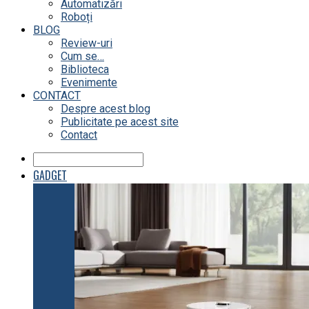
Automatizări
Roboți
BLOG
Review-uri
Cum se…
Biblioteca
Evenimente
CONTACT
Despre acest blog
Publicitate pe acest site
Contact
GADGET