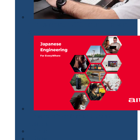
Philips Momentum 5000, monitor UHD polivalent de
32″
Aiwa revine în România distribuit de MGT
Educational
Cum se…
Review-uri