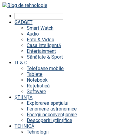
GADGET
Smart Watch
Audio
Foto & Video
Casa inteligentă
Entertainment
Sănătate & Sport
IT & C
Telefoane mobile
Tablete
Notebook
Rețelistică
Software
ȘTIINȚĂ
Explorarea spațiului
Fenomene astronomice
Energii neconvenționale
Descoperiri științifice
TEHNICĂ
Tehnologii