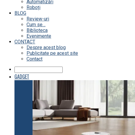
Automatizări
Roboți
BLOG
Review-uri
Cum se…
Biblioteca
Evenimente
CONTACT
Despre acest blog
Publicitate pe acest site
Contact
GADGET