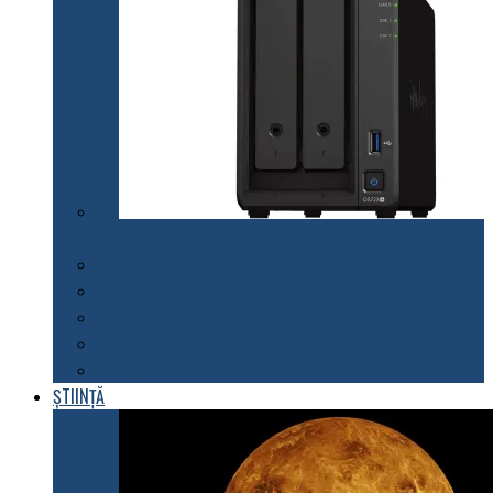
Synology lansează modelul DiskStation DS723+
Telefoane mobile
Tablete
Notebook
Rețelistică
Software
ȘTIINȚĂ