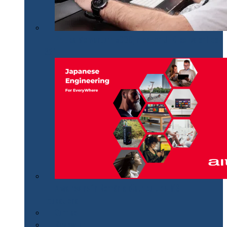
Philips Momentum 5000, monitor UHD polivalent de
32″
Aiwa revine în România distribuit de MGT
Educational
Cum se…
Review-uri