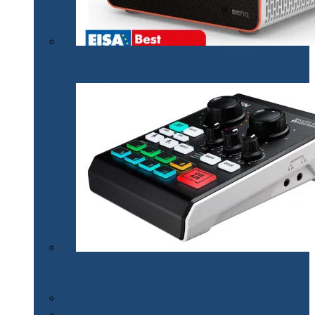
Proiectorul de gaming BenQ X3000i a câștigat
premiul EISA￼
Mixerul audio ATEN MicLIVE – inteligență artificială
pentru podcasturi de calitate
Smart Watch
Audio