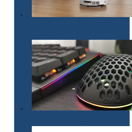
Un nou brand de tehnologie pe piața din România.
Dreame lansează mai multe produse inteligente pentru
casă
Un set de gaming SPC Gear inedit: tastatura Omnis
Kalih GK650K și mouse Lix SPG051