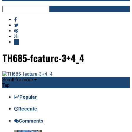
TH685-feature-3+4_4
Scroll for more
Tap
Popular
Recente
Comments