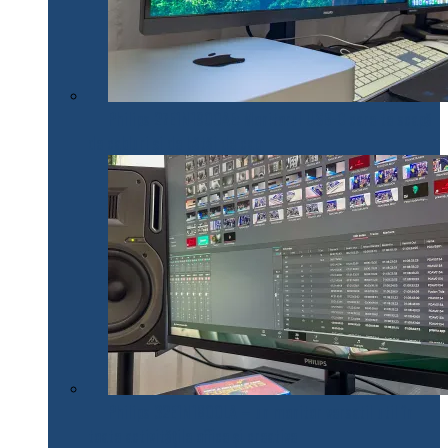
Philips 27E1N1900AE: Monitorul USB-C care te scapă
de cabluri și de bătăi de cap
Philips 32E1N1800LA – un monitor versatil util în
toate activitățile office și creative