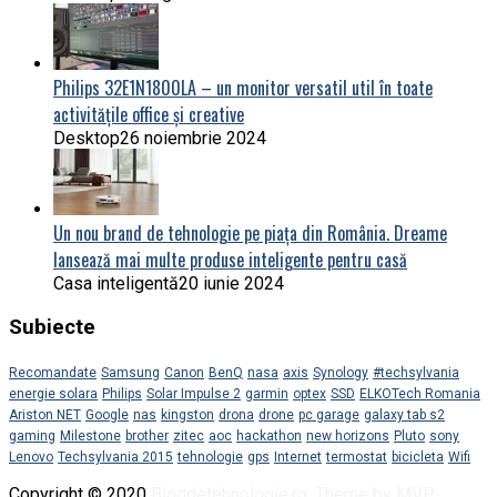
Philips 32E1N1800LA – un monitor versatil util în toate
activitățile office și creative
Desktop
26 noiembrie 2024
Un nou brand de tehnologie pe piața din România. Dreame
lansează mai multe produse inteligente pentru casă
Casa inteligentă
20 iunie 2024
Subiecte
Recomandate
Samsung
Canon
BenQ
nasa
axis
Synology
#techsylvania
energie solara
Philips
Solar Impulse 2
garmin
optex
SSD
ELKOTech Romania
Ariston NET
Google
nas
kingston
drona
drone
pc garage
galaxy tab s2
gaming
Milestone
brother
zitec
aoc
hackathon
new horizons
Pluto
sony
Lenovo
Techsylvania 2015
tehnologie
gps
Internet
termostat
bicicleta
Wifi
Copyright © 2020
Blogdetehnologie.ro
.
Theme by MVP