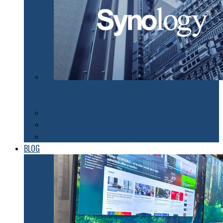
Synology susţine efortul companiilor de a organiza
lucrul de acasă pentru angajaţii lor
Tehnologii
Automatizări
Roboți
BLOG