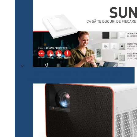
Legrand lansează pe plan local noua gamă SUNO,
adaptată cerințelor actuale ale consumatorilor