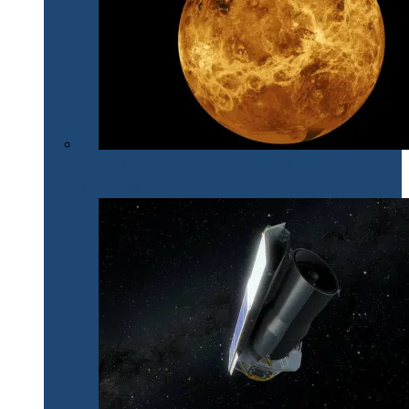
După 30 de ani, NASA își îndreaptă din nou privirile
spre Venus