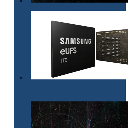
La revedere, Spitzer!
Samsung lansează primul chipset V-NAND de 1 TB
care va fi utilizat în noile generații de dispozitive de
stocare