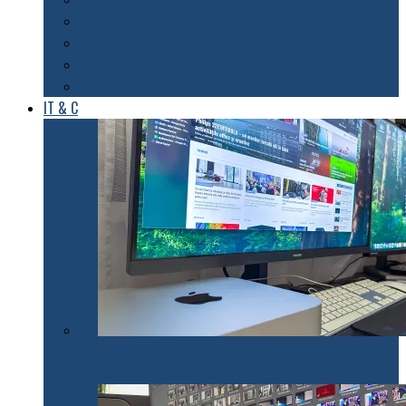
Foto & Video
Casa inteligentă
Entertainment
Sănătate & Sport
IT & C
Philips 27E1N1900AE: Monitorul USB-C care te scapă
de cabluri și de bătăi de cap