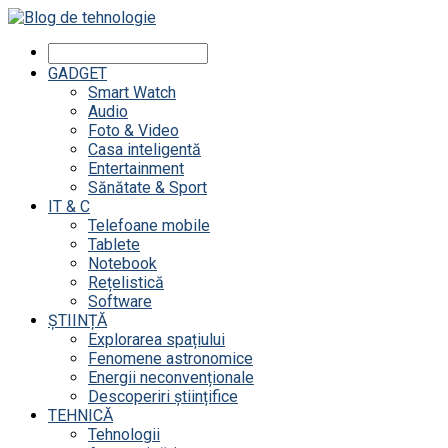
GADGET
Smart Watch
Audio
Foto & Video
Casa inteligentă
Entertainment
Sănătate & Sport
IT & C
Telefoane mobile
Tablete
Notebook
Rețelistică
Software
ȘTIINȚĂ
Explorarea spațiului
Fenomene astronomice
Energii neconvenționale
Descoperiri științifice
TEHNICĂ
Tehnologii