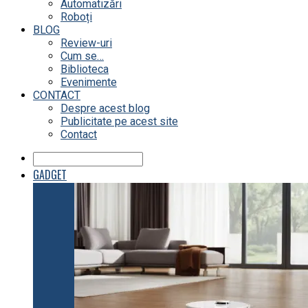
Automatizări
Roboți
BLOG
Review-uri
Cum se…
Biblioteca
Evenimente
CONTACT
Despre acest blog
Publicitate pe acest site
Contact
GADGET