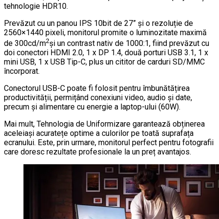
tehnologie HDR10.
Prevăzut cu un panou IPS 10bit de 27” şi o rezoluție de
2560×1440 pixeli, monitorul promite o luminozitate maximă
2
de 300cd/m
și un contrast nativ de 1000:1, fiind prevăzut cu
doi conectori HDMI 2.0, 1 x DP 1.4, două porturi USB 3.1, 1 x
mini USB, 1 x USB Tip-C, plus un cititor de carduri SD/MMC
încorporat.
Conectorul USB-C poate fi folosit pentru îmbunătățirea
productivității, permițând conexiuni video, audio și date,
precum și alimentare cu energie a laptop-ului (60W).
Mai mult, Tehnologia de Uniformizare garantează obținerea
aceleiași acuratețe optime a culorilor pe toată suprafața
ecranului. Este, prin urmare, monitorul perfect pentru fotografii
care doresc rezultate profesionale la un preț avantajos.