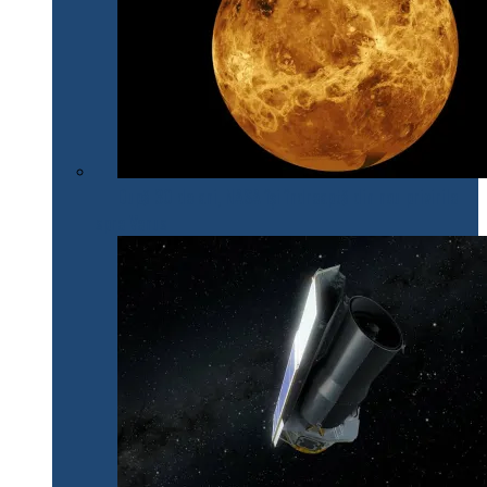
După 30 de ani, NASA își îndreaptă din nou privirile
spre Venus