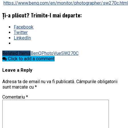
https://www.benq.com/en/monitor/photographer/sw270c.htm
Ți-a plăcut? Trimite-l mai departe:
Facebook
Twitter
LinkedIn
Related Items
BenQ
PhotoVue
SW270C
Click to add a comment
Leave a Reply
Adresa ta de email nu va fi publicată.
Câmpurile obligatorii
sunt marcate cu
*
Comentariu
*