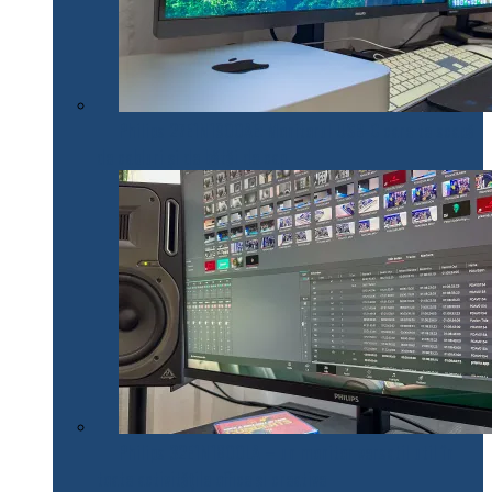
Philips 27E1N1900AE: Monitorul USB-C care te scapă
de cabluri și de bătăi de cap
Philips 32E1N1800LA – un monitor versatil util în
toate activitățile office și creative