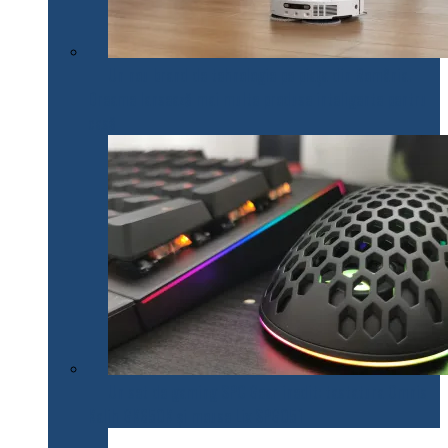
Un nou brand de tehnologie pe piața din România.
Dreame lansează mai multe produse inteligente pentru
casă
Un set de gaming SPC Gear inedit: tastatura Omnis
Kalih GK650K și mouse Lix SPG051