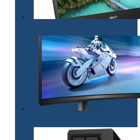
Philips 3000 16B1P3302D, un monitor portabil super
util
Monitorul de gaming Philips Evnia reinventează
regulile jocului