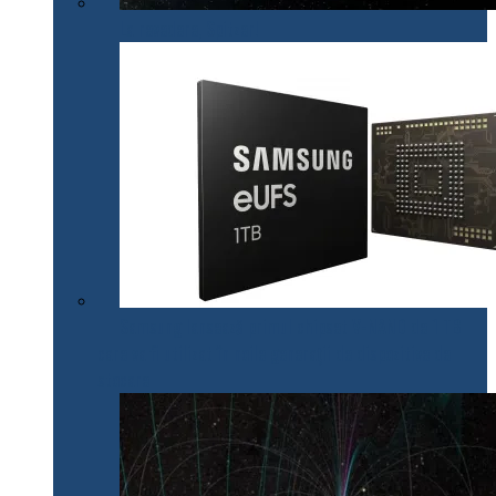
La revedere, Spitzer!
Samsung lansează primul chipset V-NAND de 1 TB
care va fi utilizat în noile generații de dispozitive de
stocare