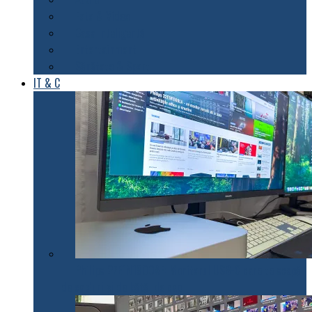
Foto & Video
Casa inteligentă
Entertainment
Sănătate & Sport
IT & C
Philips 27E1N1900AE: Monitorul USB-C care te scapă
de cabluri și de bătăi de cap