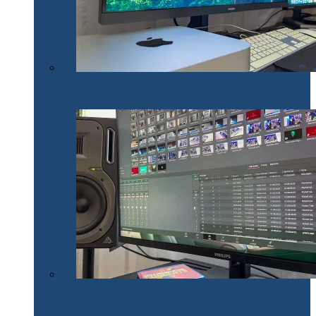
Philips 27E1N1900AE: Monitorul USB-C care te scapă
de cabluri și de bătăi de cap
Philips 32E1N1800LA – un monitor versatil util în
toate activitățile office și creative