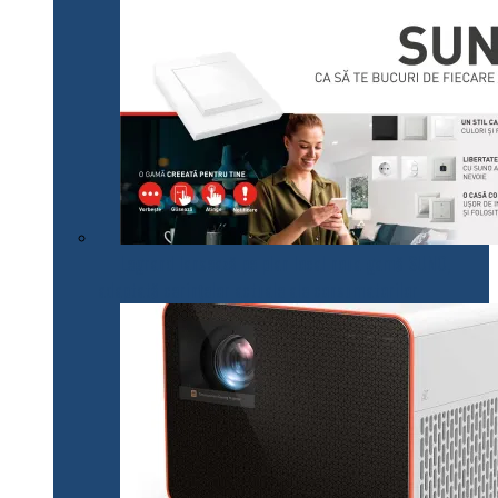
Legrand lansează pe plan local noua gamă SUNO,
adaptată cerințelor actuale ale consumatorilor