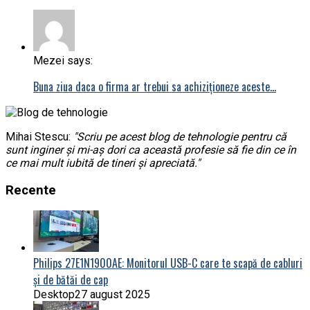
Mezei says:
Buna ziua daca o firma ar trebui sa achiziționeze aceste…
Mihai Stescu:
"Scriu pe acest blog de tehnologie pentru că
sunt inginer și mi-aș dori ca această profesie să fie din ce în
ce mai mult iubită de tineri și apreciată."
Recente
Philips 27E1N1900AE: Monitorul USB-C care te scapă de cabluri
și de bătăi de cap
Desktop
27 august 2025