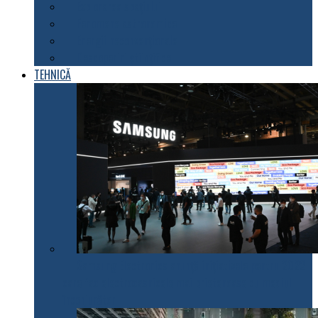
Explorarea spațiului
Fenomene astronomice
Energii neconvenționale
Descoperiri științifice
TEHNICĂ
Samsung Electronics anunță inițiativele pentru 2022
care fac electrocasnicele mai prietenoase cu mediul
înconjurător