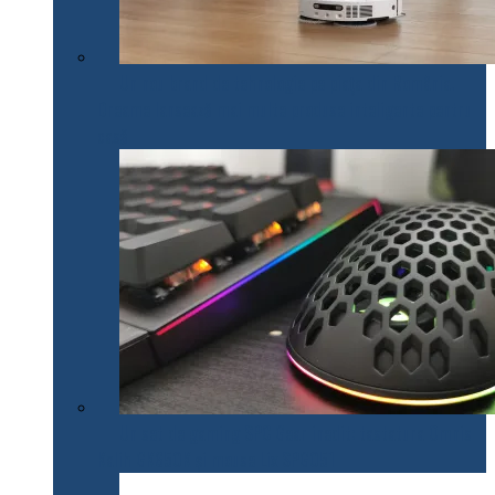
Un nou brand de tehnologie pe piața din România.
Dreame lansează mai multe produse inteligente pentru
casă
Un set de gaming SPC Gear inedit: tastatura Omnis
Kalih GK650K și mouse Lix SPG051