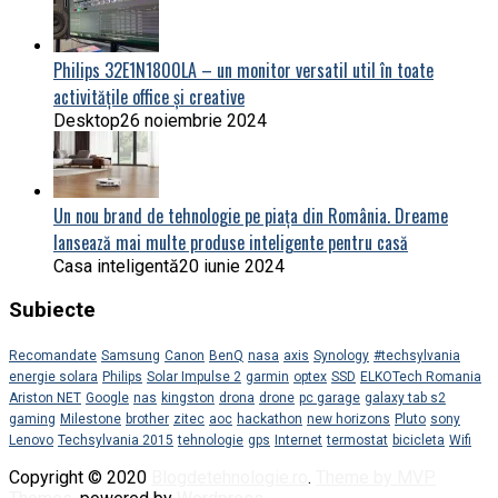
Philips 32E1N1800LA – un monitor versatil util în toate
activitățile office și creative
Desktop
26 noiembrie 2024
Un nou brand de tehnologie pe piața din România. Dreame
lansează mai multe produse inteligente pentru casă
Casa inteligentă
20 iunie 2024
Subiecte
Recomandate
Samsung
Canon
BenQ
nasa
axis
Synology
#techsylvania
energie solara
Philips
Solar Impulse 2
garmin
optex
SSD
ELKOTech Romania
Ariston NET
Google
nas
kingston
drona
drone
pc garage
galaxy tab s2
gaming
Milestone
brother
zitec
aoc
hackathon
new horizons
Pluto
sony
Lenovo
Techsylvania 2015
tehnologie
gps
Internet
termostat
bicicleta
Wifi
Copyright © 2020
Blogdetehnologie.ro
.
Theme by MVP