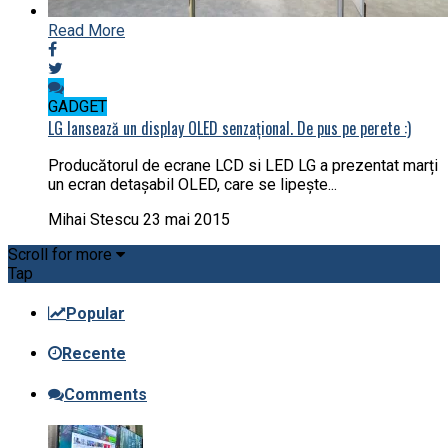
Read More
GADGET
LG lansează un display OLED senzațional. De pus pe perete :)
Producătorul de ecrane LCD si LED LG a prezentat marți
un ecran detașabil OLED, care se lipește...
Mihai Stescu
23 mai 2015
Scroll for more
Tap
Popular
Recente
Comments