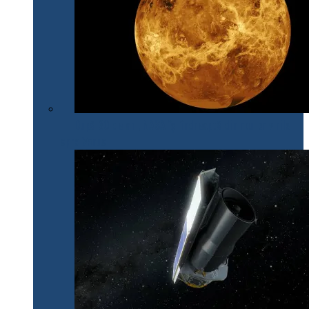
După 30 de ani, NASA își îndreaptă din nou privirile
spre Venus