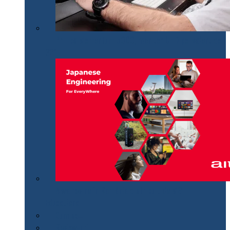
Philips Momentum 5000, monitor UHD polivalent de
32″
Aiwa revine în România distribuit de MGT
Educational
Cum se…
Review-uri