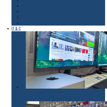
Foto & Video
Casa inteligentă
Entertainment
Sănătate & Sport
IT & C
Philips 27E1N1900AE: Monitorul USB-C care te scapă
de cabluri și de bătăi de cap