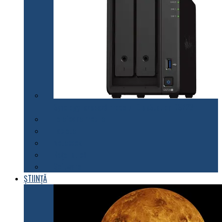
Synology lansează modelul DiskStation DS723+
Telefoane mobile
Tablete
Notebook
Rețelistică
Software
ȘTIINȚĂ