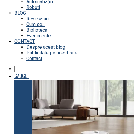
Automatizări
Roboți
BLOG
Review-uri
Cum se…
Biblioteca
Evenimente
CONTACT
Despre acest blog
Publicitate pe acest site
Contact
GADGET