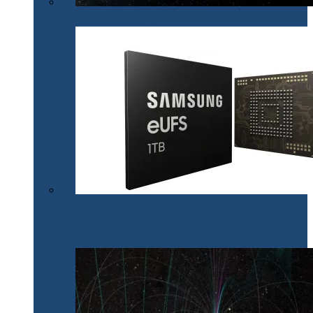
La revedere, Spitzer!
Samsung lansează primul chipset V-NAND de 1 TB
care va fi utilizat în noile generații de dispozitive de
stocare