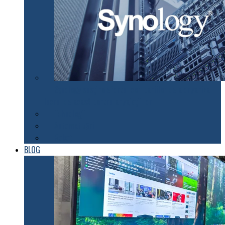
Synology susţine efortul companiilor de a organiza
lucrul de acasă pentru angajaţii lor
Tehnologii
Automatizări
Roboți
BLOG