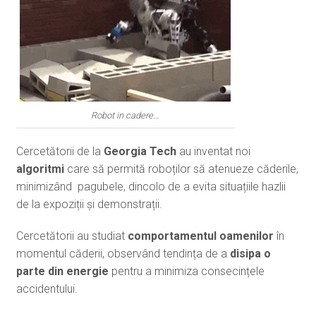
Robot in cadere…
Cercetătorii de la
Georgia Tech
au inventat noi
algoritmi
care să permită roboților să atenueze căderile,
minimizând pagubele, dincolo de a evita situațiile hazlii
de la expoziții și demonstrații.
Cercetătorii au studiat
comportamentul oamenilor
în
momentul căderii, observând tendința de a
disipa o
parte din energie
pentru a minimiza consecințele
accidentului.