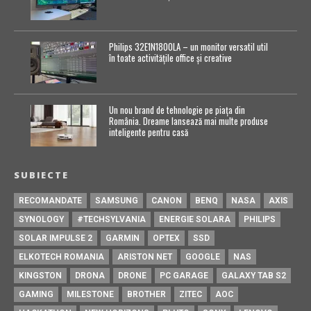
Philips 32E1N1800LA – un monitor versatil util
în toate activitățile office și creative
Un nou brand de tehnologie pe piața din
România. Dreame lansează mai multe produse
inteligente pentru casă
SUBIECTE
RECOMANDATE
SAMSUNG
CANON
BENQ
NASA
AXIS
SYNOLOGY
#TECHSYLVANIA
ENERGIE SOLARA
PHILIPS
SOLAR IMPULSE 2
GARMIN
OPTEX
SSD
ELKOTECH ROMANIA
ARISTON NET
GOOGLE
NAS
KINGSTON
DRONA
DRONE
PC GARAGE
GALAXY TAB S2
GAMING
MILESTONE
BROTHER
ZITEC
AOC