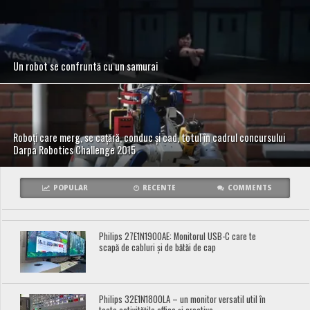
Un robot se confruntă cu un samurai
Roboţi care merg, se caţără, conduc şi cad, totul în cadrul concursului
Darpa Robotics Challenge 2015
POPULAR
RECENTE
COMMENTS
Philips 27E1N1900AE: Monitorul USB-C care te
scapă de cabluri și de bătăi de cap
Philips 32E1N1800LA – un monitor versatil util în