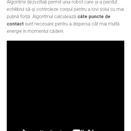
Algoritmii dezvoltați permit unui robot care și-a pierdut
echilibrul să-și controleze corpul pentru a lovi solul cu mai
puțină forță. Algoritmul calculează
câte puncte de
contact
sunt necesare pentru a dispersa cât mai multă
energie în momentul căderii.