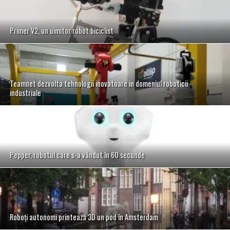
Primer V2, un uimitor robot biciclist
Teamnet dezvolta tehnologii inovatoare in domeniul roboticii
industriale
Pepper, robotul care s-a vândut în 60 secunde
Roboți autonomi printează 3D un pod în Amsterdam