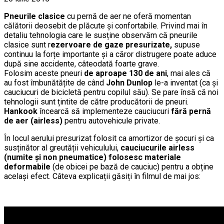
Pneurile clasice
cu pernă de aer ne oferă momentan
călătorii deosebit de plăcute și confortabile. Privind mai în
detaliu tehnologia care le susține observăm că pneurile
clasice sunt r
ezervoare de gaze presurizate,
supuse
continuu la forțe importante și a căror distrugere poate aduce
după sine accidente, câteodată foarte grave.
Folosim aceste pneuri
de aproape 130 de ani
, mai ales că
au fost îmbunătățite de când
John Dunlop
le-a inventat (ca și
cauciucuri de bicicletă pentru copilul său). Se pare însă că noi
tehnologii sunt țintite de către producătorii de pneuri.
Hankook
încearcă să implementeze cauciucuri
fără pernă
de aer (airless)
pentru autovehicule private.
În locul aerului presurizat folosit ca amortizor de șocuri și ca
susținător al greutății vehiculului,
cauciucurile airless
(numite și non pneumatice) folosesc materiale
deformabile
(de obicei pe bază de cauciuc) pentru a obține
același efect. Câteva explicații găsiți în filmul de mai jos: