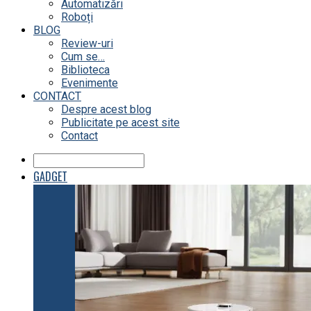
Automatizări
Roboți
BLOG
Review-uri
Cum se…
Biblioteca
Evenimente
CONTACT
Despre acest blog
Publicitate pe acest site
Contact
GADGET