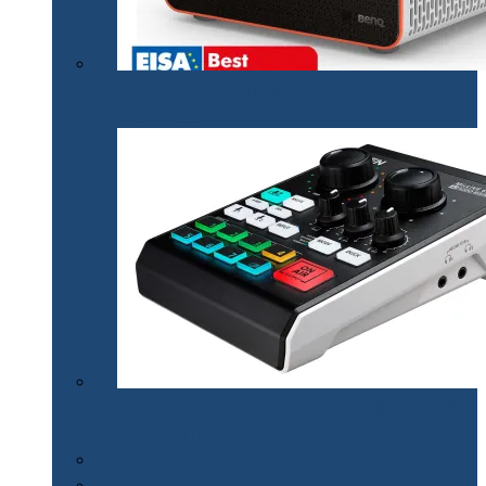
Proiectorul de gaming BenQ X3000i a câștigat
premiul EISA￼
Mixerul audio ATEN MicLIVE – inteligență artificială
pentru podcasturi de calitate
Smart Watch
Audio