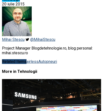
20 iulie 2015
Mihai Stescu
@MihaiStescu
Project Manager Blogdetehnologie.ro, blog personal:
mihai.stescu.ro
Related Items
airless
Auto
pneuri
More in Tehnologii