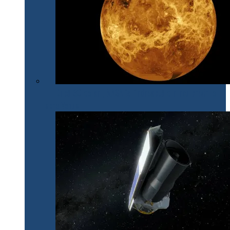
După 30 de ani, NASA își îndreaptă din nou privirile
spre Venus