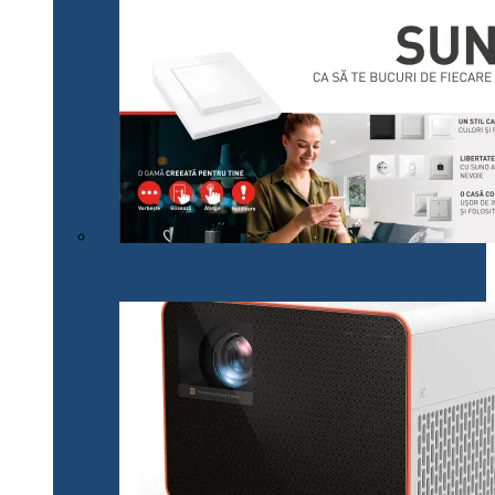
Legrand lansează pe plan local noua gamă SUNO,
adaptată cerințelor actuale ale consumatorilor