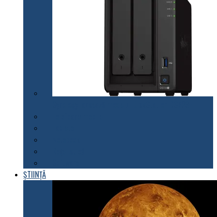
Synology lansează modelul DiskStation DS723+
Telefoane mobile
Tablete
Notebook
Rețelistică
Software
ȘTIINȚĂ