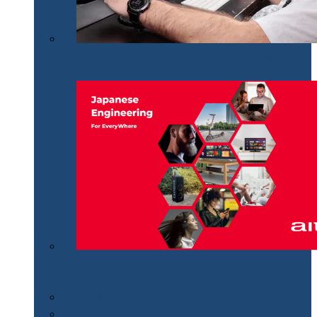
Philips Momentum 5000, monitor UHD polivalent de
32″
Aiwa revine în România distribuit de MGT
Educational
Cum se…
Review-uri