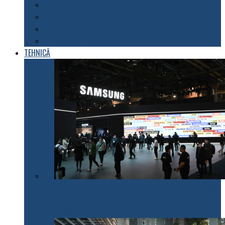
Explorarea spațiului
Fenomene astronomice
Energii neconvenționale
Descoperiri științifice
TEHNICĂ
Samsung Electronics anunță inițiativele pentru 2022
care fac electrocasnicele mai prietenoase cu mediul
înconjurător