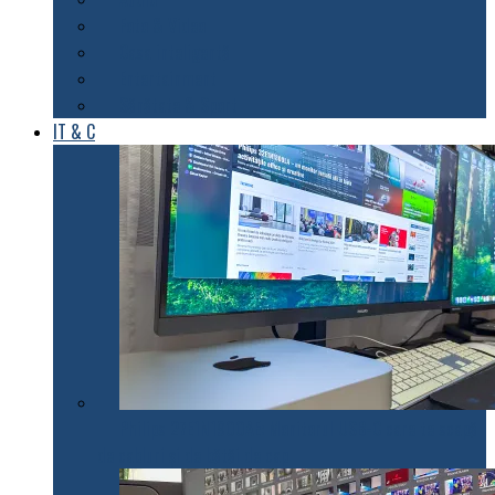
Foto & Video
Casa inteligentă
Entertainment
Sănătate & Sport
IT & C
Philips 27E1N1900AE: Monitorul USB-C care te scapă
de cabluri și de bătăi de cap