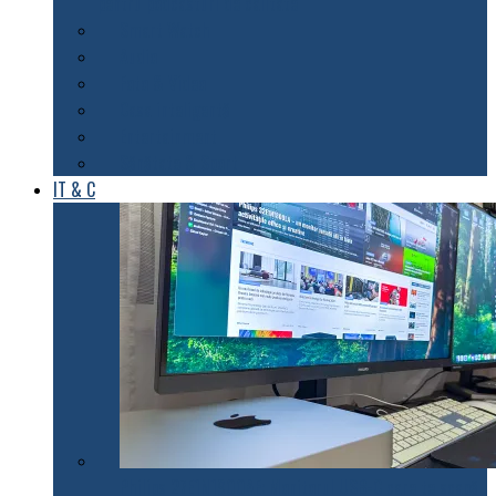
pentru podcasturi de calitate
Smart Watch
Audio
Foto & Video
Casa inteligentă
Entertainment
Sănătate & Sport
IT & C
Philips 27E1N1900AE: Monitorul USB-C care te scapă