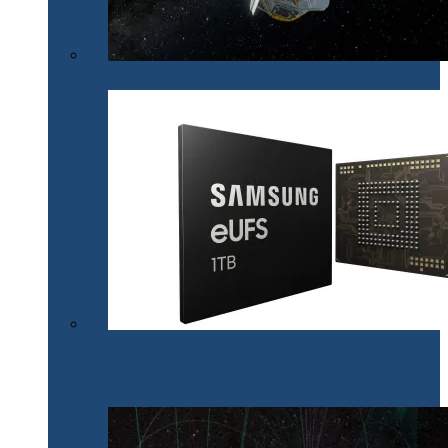
La revedere, Spitzer!
Samsung lansează primul chipset V-NAND de 1 TB
care va fi utilizat în noile generații de dispozitive de
stocare