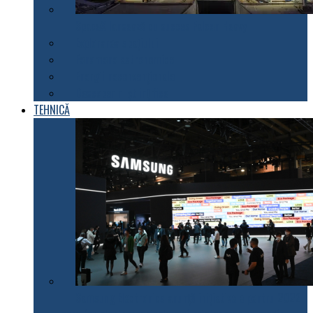
SpaceX lansează cu succes Falcon Heavy
Explorarea spațiului
Fenomene astronomice
Energii neconvenționale
Descoperiri științifice
TEHNICĂ
Samsung Electronics anunță inițiativele pentru 2022