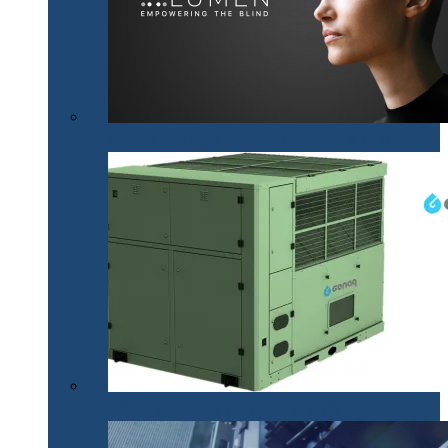
Mobilitatea nevăzătorilor, mai accesibilă cu .lumen
Apă din aer pentru situații de urgență (P)