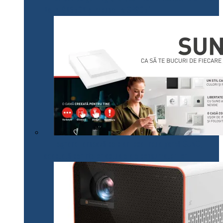
Kalih GK650K și mouse Lix SPG051
Legrand lansează pe plan local noua gamă SUNO,
adaptată cerințelor actuale ale consumatorilor