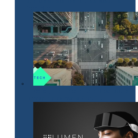
care fac electrocasnicele mai prietenoase cu mediul
înconjurător
NeoTech, un nou proiect cripto românesc, bazat pe
tehnologii digitale inovative Smart City