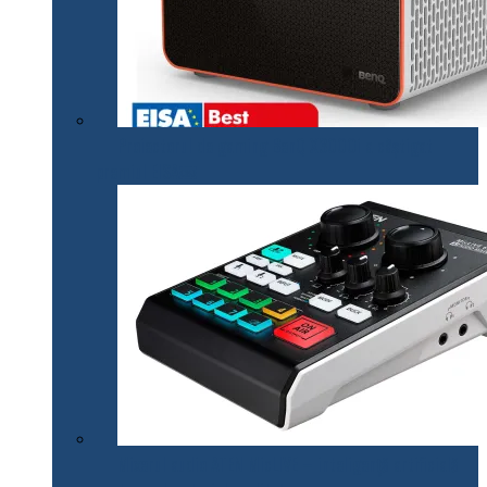
Proiectorul de gaming BenQ X3000i a câștigat
premiul EISA￼
Mixerul audio ATEN MicLIVE – inteligență artificială