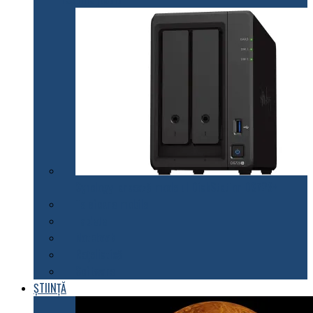
Synology lansează modelul DiskStation DS723+
Telefoane mobile
Tablete
Notebook
Rețelistică
Software
ȘTIINȚĂ