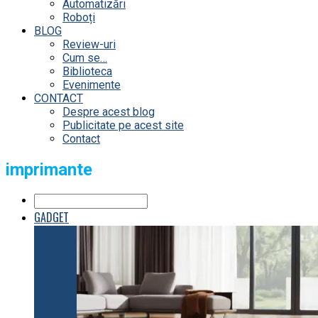
Automatizări
Roboți
BLOG
Review-uri
Cum se…
Biblioteca
Evenimente
CONTACT
Despre acest blog
Publicitate pe acest site
Contact
imprimante
GADGET