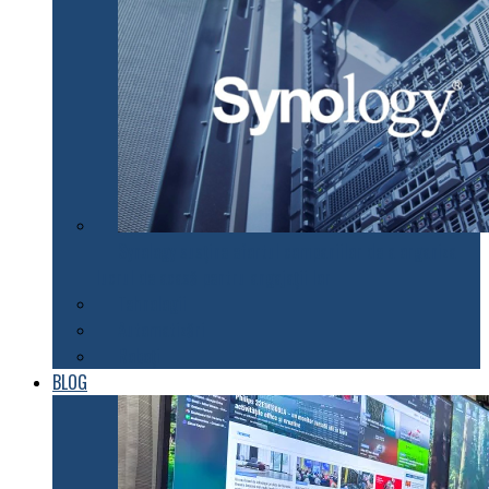
Synology susţine efortul companiilor de a organiza
lucrul de acasă pentru angajaţii lor
Tehnologii
Automatizări
Roboți
BLOG