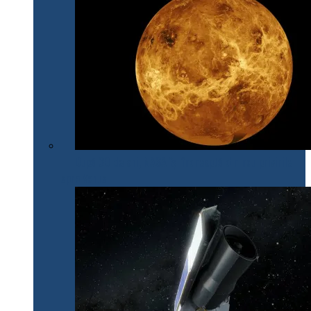
După 30 de ani, NASA își îndreaptă din nou privirile
spre Venus